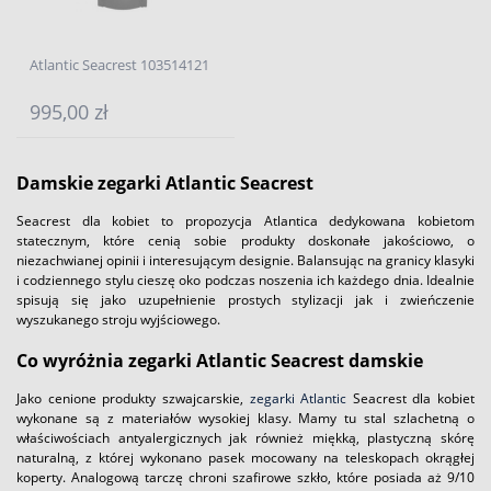
Atlantic Seacrest 103514121
995,00 zł
Damskie zegarki Atlantic Seacrest
Seacrest dla kobiet to propozycja Atlantica dedykowana kobietom
statecznym, które cenią sobie produkty doskonałe jakościowo, o
niezachwianej opinii i interesującym designie. Balansując na granicy klasyki
i codziennego stylu cieszę oko podczas noszenia ich każdego dnia. Idealnie
spisują się jako uzupełnienie prostych stylizacji jak i zwieńczenie
wyszukanego stroju wyjściowego.
Co wyróżnia zegarki Atlantic Seacrest damskie
Jako cenione produkty szwajcarskie,
zegarki Atlantic
Seacrest dla kobiet
wykonane są z materiałów wysokiej klasy. Mamy tu stal szlachetną o
właściwościach antyalergicznych jak również miękką, plastyczną skórę
naturalną, z której wykonano pasek mocowany na teleskopach okrągłej
koperty. Analogową tarczę chroni szafirowe szkło, które posiada aż 9/10