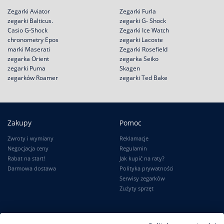
Zegarki Aviator
Zegarki Furla
zegarki Balticus.
zegarki G- Shock
Casio G-Shock
Zegarki Ice Watch
chronometry Epos
zegarki Lacoste
marki Maserati
Zegarki Rosefield
zegarka Orient
zegarka Seiko
zegarki Puma
Skagen
zegarków Roamer
zegarki Ted Bake
Zakupy
Pomoc
Zwroty i wymiany
Reklamacje
Negocjacja ceny
Regulamin
Rabat na start!
Jak kupić na raty?
Darmowa dostawa
Polityka prywatności
Serwisy zegarków
Zużyty sprzęt
Moje konto
Informacje