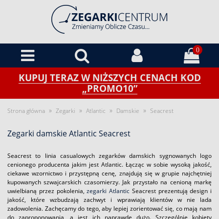
0
KUPUJ TERAZ W NIŻSZYCH CENACH KOD
„PROMO10”
»
»
»
»
Strona główna
Zegarki
Atlantic
Damskie
Seacrest
Zegarki damskie Atlantic Seacrest
Seacrest to linia casualowych zegarków damskich sygnowanych logo
cenionego producenta jakim jest Atlantic. Łącząc w sobie wysoką jakość,
ciekawe wzornictwo i przystępną cenę, znajdują się w grupie najchętniej
kupowanych szwajcarskich czasomierzy. Jak przystało na cenioną markę
uwielbianą przez pokolenia,
zegarki Atlantic
Seacrest prezentują design i
jakość, które wzbudzają zachwyt i wprawiają klientów w nie lada
zadowolenia. Zachęcamy do tego, aby lepiej zorientować się, co mają nam
do zaproponowania, a jest ich naprawdę dużo. Szczególnie kobiety