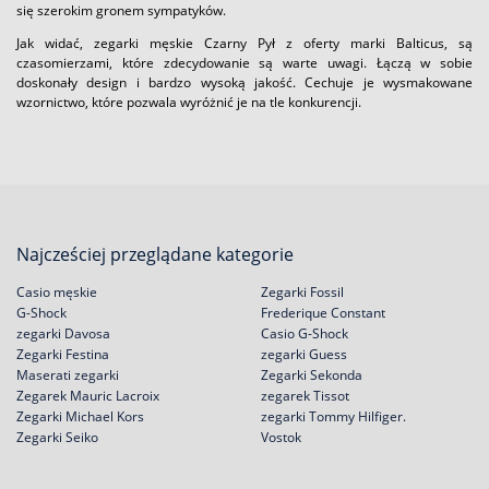
się szerokim gronem sympatyków.
Jak widać, zegarki męskie Czarny Pył z oferty marki Balticus, są
czasomierzami, które zdecydowanie są warte uwagi. Łączą w sobie
doskonały design i bardzo wysoką jakość. Cechuje je wysmakowane
wzornictwo, które pozwala wyróżnić je na tle konkurencji.
Najcześciej przeglądane kategorie
Casio męskie
Zegarki Fossil
G-Shock
Frederique Constant
zegarki Davosa
Casio G-Shock
Zegarki Festina
zegarki Guess
Maserati zegarki
Zegarki Sekonda
Zegarek Mauric Lacroix
zegarek Tissot
Zegarki Michael Kors
zegarki Tommy Hilfiger.
Zegarki Seiko
Vostok