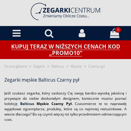
0
KUPUJ TERAZ W NIŻSZYCH CENACH KOD
„PROMO10”
»
»
»
»
Strona główna
Zegarki
Balticus
Męskie
Czarny pył
Zegarki męskie Balticus Czarny pył
Jeśli szukasz zegarka, który zaskoczy Cię swoją bardzo wysoką jakością i
przywiąże do siebie doskonałym designem, koniecznie musisz poznać
kolekcję
Balticus
Męskie Czarny Pył.
Czasomierze te to naprawdę
wyjątkowe egzemplarze, produkty, które są co najmniej nietuzinkowe. A
wiecie dlaczego? Bo są czymś więcej niż tylko przedmiotem odmierzającym
czas.