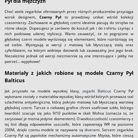
Pył dla mężczyzn
Choć wiele zegarków oferowanych przez różnych producentów przyciąga
wzrok designem,
Czarny Pył
to prawdziwy unikat wśród kolekcji
czasomierzy. Zachowane w głębokiej czerni idealnie pasują do strojów na
różne okazje. Dopasujesz je zarówno do koszuli jak i do t-shirtu czyniąc z
nich podstawę udanej stylizacji. Warto zauważyć, że to pogrążone w
głębokiej czerni modele wyróżniają się elementami, które rozróżniają się
od siebie. Występują w wersji z matową lub błyszczącą stalą oraz
cyferblatem, na którym widnieje datownik lub zauważalny jest jego brak.
Niezależnie jednak od wersji niezmiennie są one interesujące i jakby nie
patrzeć... wyjątkowe!
Materiały z jakich robione są modele Czarny Pył
Balticus
Jak przystało na modele wysokiej klasy,
zegarki Balticus
Czarny Pył
wykonane zostały z materiałów wysokiej klasy wśród których przeważa stal
szlachetna antyalergiczna, którą pokryto matową lub błyszczącą warstwą
głębokiej czerni. Tarcze o ciekawej grafice chroni szafirowe szkło, którego
twardość szacuje się jako 9/10 punktów w skali Mohsa (oznacza to, że
zarysować je można jedynie diamentem). O wodoszczelność czasomierzy z
tej linii dbają odpowiednie uszczelki, które zapewniają WR na poziomie
200M, dzięki czemu modele te nazywane są
diverami
. Sercem zegarków
Czarny Pył są japońskie mechanizmy automatyczne Miyota, które cieszą