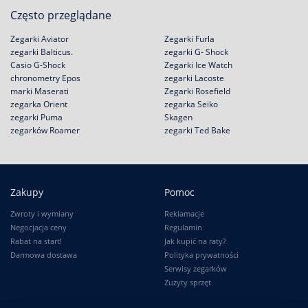
Często przeglądane
Zegarki Aviator
Zegarki Furla
zegarki Balticus.
zegarki G- Shock
Casio G-Shock
Zegarki Ice Watch
chronometry Epos
zegarki Lacoste
marki Maserati
Zegarki Rosefield
zegarka Orient
zegarka Seiko
zegarki Puma
Skagen
zegarków Roamer
zegarki Ted Bake
Zakupy
Pomoc
Zwroty i wymiany
Reklamacje
Negocjacja ceny
Regulamin
Rabat na start!
Jak kupić na raty?
Darmowa dostawa
Polityka prywatności
Serwisy zegarków
Zużyty sprzęt