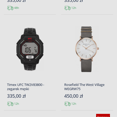
335,00 zł
335,00 zł
48h
12h
Timex UFC TW2V83800 -
Rosefield The West Village
zegarek męski
WEGRW75
335,00 zł
450,00 zł
12h
12h
Promocja