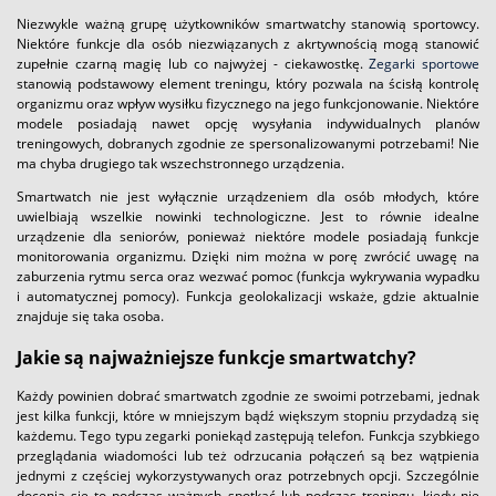
Niezwykle ważną grupę użytkowników smartwatchy stanowią sportowcy.
Niektóre funkcje dla osób niezwiązanych z akrtywnością mogą stanowić
zupełnie czarną magię lub co najwyżej - ciekawostkę.
Zegarki sportowe
stanowią podstawowy element treningu, który pozwala na ścisłą kontrolę
organizmu oraz wpływ wysiłku fizycznego na jego funkcjonowanie. Niektóre
modele posiadają nawet opcję wysyłania indywidualnych planów
treningowych, dobranych zgodnie ze spersonalizowanymi potrzebami! Nie
ma chyba drugiego tak wszechstronnego urządzenia.
Smartwatch nie jest wyłącznie urządzeniem dla osób młodych, które
uwielbiają wszelkie nowinki technologiczne. Jest to równie idealne
urządzenie dla seniorów, ponieważ niektóre modele posiadają funkcje
monitorowania organizmu. Dzięki nim można w porę zwrócić uwagę na
zaburzenia rytmu serca oraz wezwać pomoc (funkcja wykrywania wypadku
i automatycznej pomocy). Funkcja geolokalizacji wskaże, gdzie aktualnie
znajduje się taka osoba.
Jakie są najważniejsze funkcje smartwatchy?
Każdy powinien dobrać smartwatch zgodnie ze swoimi potrzebami, jednak
jest kilka funkcji, które w mniejszym bądź większym stopniu przydadzą się
każdemu. Tego typu zegarki poniekąd zastępują telefon. Funkcja szybkiego
przeglądania wiadomości lub też odrzucania połączeń są bez wątpienia
jednymi z częściej wykorzystywanych oraz potrzebnych opcji. Szczególnie
docenia się to podczas ważnych spotkać lub podczas treningu, kiedy nie