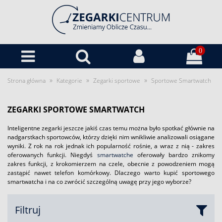
0
»
»
»
Strona główna
Kategorie
Zegarki sportowe
Sportowe Smartwatch
ZEGARKI SPORTOWE SMARTWATCH
Inteligentne zegarki jeszcze jakiś czas temu można było spotkać głównie na
nadgarstkach sportowców, którzy dzięki nim wnikliwie analizowali osiągane
wyniki. Z rok na rok jednak ich popularność rośnie, a wraz z nią - zakres
oferowanych funkcji. Niegdyś
smartwatche
oferowały bardzo znikomy
zakres funkcji, z krokomierzem na czele, obecnie z powodzeniem mogą
zastąpić nawet telefon komórkowy. Dlaczego warto kupić sportowego
smartwatcha i na co zwrócić szczególną uwagę przy jego wyborze?
Filtruj