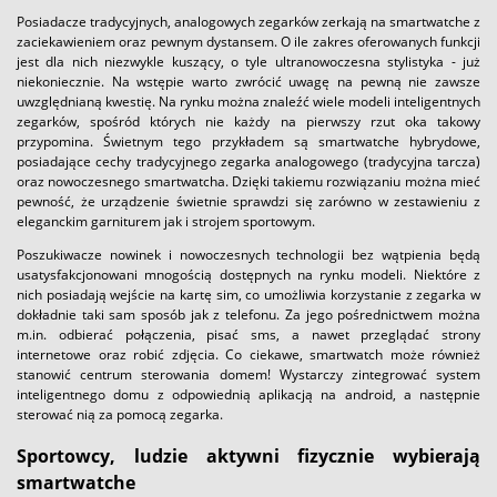
Posiadacze tradycyjnych, analogowych zegarków zerkają na smartwatche z
zaciekawieniem oraz pewnym dystansem. O ile zakres oferowanych funkcji
jest dla nich niezwykle kuszący, o tyle ultranowoczesna stylistyka - już
niekoniecznie. Na wstępie warto zwrócić uwagę na pewną nie zawsze
uwzględnianą kwestię. Na rynku można znaleźć wiele modeli inteligentnych
zegarków, spośród których nie każdy na pierwszy rzut oka takowy
przypomina. Świetnym tego przykładem są smartwatche hybrydowe,
posiadające cechy tradycyjnego zegarka analogowego (tradycyjna tarcza)
oraz nowoczesnego smartwatcha. Dzięki takiemu rozwiązaniu można mieć
pewność, że urządzenie świetnie sprawdzi się zarówno w zestawieniu z
eleganckim garniturem jak i strojem sportowym.
Poszukiwacze nowinek i nowoczesnych technologii bez wątpienia będą
usatysfakcjonowani mnogością dostępnych na rynku modeli. Niektóre z
nich posiadają wejście na kartę sim, co umożliwia korzystanie z zegarka w
dokładnie taki sam sposób jak z telefonu. Za jego pośrednictwem można
m.in. odbierać połączenia, pisać sms, a nawet przeglądać strony
internetowe oraz robić zdjęcia. Co ciekawe, smartwatch może również
stanowić centrum sterowania domem! Wystarczy zintegrować system
inteligentnego domu z odpowiednią aplikacją na android, a następnie
sterować nią za pomocą zegarka.
Sportowcy, ludzie aktywni fizycznie wybierają
smartwatche