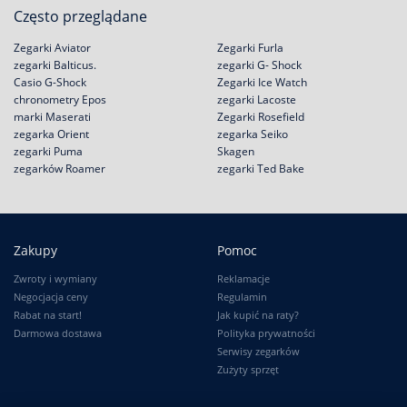
Często przeglądane
Zegarki Aviator
Zegarki Furla
zegarki Balticus.
zegarki G- Shock
Casio G-Shock
Zegarki Ice Watch
chronometry Epos
zegarki Lacoste
marki Maserati
Zegarki Rosefield
zegarka Orient
zegarka Seiko
zegarki Puma
Skagen
zegarków Roamer
zegarki Ted Bake
Zakupy
Pomoc
Zwroty i wymiany
Reklamacje
Negocjacja ceny
Regulamin
Rabat na start!
Jak kupić na raty?
Darmowa dostawa
Polityka prywatności
Serwisy zegarków
Zużyty sprzęt