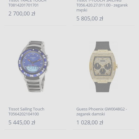
Tissot TRACE TOUCH
Tissot T-TOUCH SAILING
T0814201701701
T056.420.27.011.00 - zegarek
męski
2 700,00 zł
5 805,00 zł
Tissot Sailing Touch
Guess Phoenix GW0048G2 -
T0564202104100
zegarek damski
5 445,00 zł
1 028,00 zł