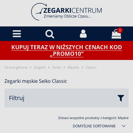
0
KUPUJ TERAZ W NIŻSZYCH CENACH KOD
„PROMO10”
»
»
»
»
Strona główna
Zegarki
Seiko
Męskie
Classic
Zegarki męskie Seiko Classic
Filtruj
Zobacz wszystkie produkty z kategorii:
Męskie
DOMYŚLNE SORTOWANIE