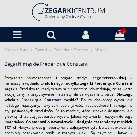
0
»
»
»
Strona główna
Zegarki
Frederique Constant
Męskie
Zegarki męskie Frederique Constant
Połączenie nowoczesności i bogatej tradycji zegarmistrzowskiej w
najlepszym wydaniu to nic innego, jak tylko
zegarki Frederique Constant
męskie
. Produkty te każdym swoim elementem udowadniają, że są warte
swojej ceny, a przypisywane im zalety nie są wyssane z palca.
Dlaczego
właśnie
Frederique Constant
męskie?
Bo to doskonały wybór dla
każdego mężczyzny, który ceni sobie jakość, niezawodność i nienaganny
styl posiadanych produktów. Są to modele, które urzekają designem, ale
główną ich zaletą jest bardzo wysoka jakość wykonania i użytych do tego
materiałów.
Co stanowi o wzornictwie i designie czasomierzy męskich
FC?
Ich klasyczny design oparty na przejrzystych cyferblatach sprawia, że
spełniają oczekiwania osób w różnym wieku. Są czytelne i łatwe w