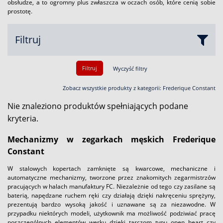
obsłudze, a to ogromny plus zwłaszcza w oczach osób, które cenią sobie
prostotę.
Filtruj
Filtruj
Wyczyść filtry
Zobacz wszystkie produkty z kategorii:
Frederique Constant
Nie znaleziono produktów spełniających podane
kryteria.
Mechanizmy w zegarkach męskich Frederique
Constant
W stalowych kopertach zamknięte są kwarcowe, mechaniczne i
automatyczne mechanizmy, tworzone przez znakomitych zegarmistrzów
pracujących w halach manufaktury FC. Niezależnie od tego czy zasilane są
baterią, napędzane ruchem ręki czy działają dzięki nakręceniu sprężyny,
prezentują bardzo wysoką jakość i uznawane są za niezawodne. W
przypadku niektórych modeli, użytkownik ma możliwość podziwiać pracę
poszczególnych elementów werku dzięki tarczom typu open heart czy