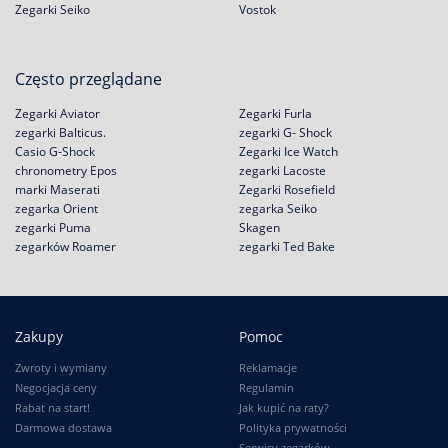
Zegarki Seiko
Vostok
Często przeglądane
Zegarki Aviator
Zegarki Furla
zegarki Balticus.
zegarki G- Shock
Casio G-Shock
Zegarki Ice Watch
chronometry Epos
zegarki Lacoste
marki Maserati
Zegarki Rosefield
zegarka Orient
zegarka Seiko
zegarki Puma
Skagen
zegarków Roamer
zegarki Ted Bake
Zakupy
Pomoc
Zwroty i wymiany
Reklamacje
Negocjacja ceny
Regulamin
Rabat na start!
Jak kupić na raty?
Darmowa dostawa
Polityka prywatności
Serwisy zegarków