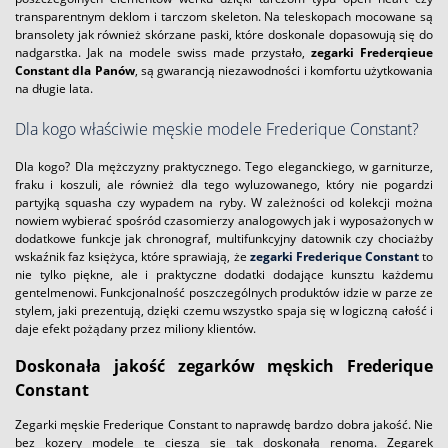
transparentnym deklom i tarczom skeleton. Na teleskopach mocowane są
bransolety jak również skórzane paski, które doskonale dopasowują się do
nadgarstka. Jak na modele swiss made przystało,
zegarki Frederqieue
Constant dla Panów
, są gwarancją niezawodności i komfortu użytkowania
na długie lata.
Dla kogo właściwie męskie modele Frederique Constant?
Dla kogo? Dla mężczyzny praktycznego. Tego eleganckiego, w garniturze,
fraku i koszuli, ale również dla tego wyluzowanego, który nie pogardzi
partyjką squasha czy wypadem na ryby. W zależności od kolekcji można
nowiem wybierać spośród czasomierzy analogowych jak i wyposażonych w
dodatkowe funkcje jak chronograf, multifunkcyjny datownik czy chociażby
wskaźnik faz księżyca, które sprawiają, że
zegarki Frederique Constant
to
nie tylko piękne, ale i praktyczne dodatki dodające kunsztu każdemu
gentelmenowi. Funkcjonalność poszczególnych produktów idzie w parze ze
stylem, jaki prezentują, dzięki czemu wszystko spaja się w logiczną całość i
daje efekt pożądany przez miliony klientów.
Doskonała jakość zegarków męskich Frederique
Constant
Zegarki męskie Frederique Constant to naprawdę bardzo dobra jakość. Nie
bez kozery modele te cieszą się tak doskonałą renomą. Zegarek