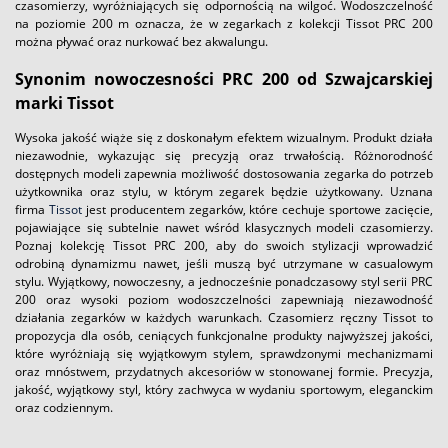
czasomierzy, wyróżniających się odpornością na wilgoć. Wodoszczelność
na poziomie 200 m oznacza, że w zegarkach z kolekcji Tissot PRC 200
można pływać oraz nurkować bez akwalungu.
Synonim nowoczesności PRC 200 od Szwajcarskiej
marki Tissot
Wysoka jakość wiąże się z doskonałym efektem wizualnym. Produkt działa
niezawodnie, wykazując się precyzją oraz trwałością. Różnorodność
dostępnych modeli zapewnia możliwość dostosowania zegarka do potrzeb
użytkownika oraz stylu, w którym zegarek będzie użytkowany. Uznana
firma
Tissot
jest producentem zegarków, które cechuje sportowe zacięcie,
pojawiające się subtelnie nawet wśród klasycznych modeli czasomierzy.
Poznaj kolekcję Tissot PRC 200, aby do swoich stylizacji wprowadzić
odrobiną dynamizmu nawet, jeśli muszą być utrzymane w casualowym
stylu. Wyjątkowy, nowoczesny, a jednocześnie ponadczasowy styl serii PRC
200 oraz wysoki poziom wodoszczelności zapewniają niezawodność
działania zegarków w każdych warunkach. Czasomierz ręczny Tissot to
propozycja dla osób, ceniących funkcjonalne produkty najwyższej jakości,
które wyróżniają się wyjątkowym stylem, sprawdzonymi mechanizmami
oraz mnóstwem, przydatnych akcesoriów w stonowanej formie. Precyzja,
jakość, wyjątkowy styl, który zachwyca w wydaniu sportowym, eleganckim
oraz codziennym.