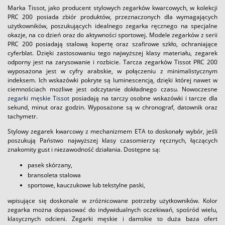
Marka Tissot, jako producent stylowych zegarków kwarcowych, w kolekcji
PRC 200 posiada zbiór produktów, przeznaczonych dla wymagających
użytkowników, poszukujących idealnego zegarka ręcznego na specjalne
okazje, na co dzień oraz do aktywności sportowej. Modele zegarków z serii
PRC 200 posiadają stalową kopertę oraz szafirowe szkło, ochraniające
cyferblat. Dzięki zastosowaniu tego najwyższej klasy materiału, zegarek
odporny jest na zarysowanie i rozbicie. Tarcza zegarków Tissot PRC 200
wyposażona jest w cyfry arabskie, w połączeniu z minimalistycznym
indeksem. Ich wskazówki pokryte są luminescencją, dzięki której nawet w
ciemnościach możliwe jest odczytanie dokładnego czasu. Nowoczesne
zegarki męskie Tissot
posiadają na tarczy osobne wskazówki i tarcze dla
sekund, minut oraz godzin. Wyposażone są w chronograf, datownik oraz
tachymetr.
Stylowy zegarek kwarcowy z mechanizmem ETA to doskonały wybór, jeśli
poszukują Państwo najwyższej klasy czasomierzy ręcznych, łączących
znakomity gust i niezawodność działania. Dostępne są:
pasek skórzany,
bransoleta stalowa
sportowe, kauczukowe lub tekstylne paski,
wpisujące się doskonale w zróżnicowane potrzeby użytkowników. Kolor
zegarka można dopasować do indywidualnych oczekiwań, spośród wielu,
klasycznych odcieni. Zegarki męskie i damskie to duża baza ofert