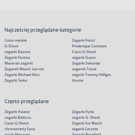
Najcześciej przeglądane kategorie
Casio męskie
Zegarki Fossil
G-Shock
Frederique Constant
zegarki Davosa
Casio G-Shock
Zegarki Festina
zegarki Guess
Maserati zegarki
Zegarki Sekonda
Zegarek Mauric Lacroix
zegarek Tissot
Zegarki Michael Kors
zegarki Tommy Hilfiger.
Zegarki Seiko
Vostok
Często przeglądane
Zegarki Aviator
Zegarki Furla
zegarki Balticus.
zegarki G- Shock
Casio G-Shock
Zegarki Ice Watch
chronometry Epos
zegarki Lacoste
marki Maserati
Zegarki Rosefield