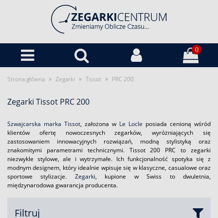
0
»
»
»
Strona główna
Zegarki
Tissot
PRC 200
Zegarki Tissot PRC 200
Szwajcarska marka Tissot
, założona w
Le Locle
posiada cenioną wśród
klientów ofertę nowoczesnych zegarków, wyróżniających się
zastosowaniem innowacyjnych rozwiązań, modną stylistyką oraz
znakomitymi parametrami technicznymi. Tissot 200 PRC to zegarki
niezwykle stylowe, ale i wytrzymałe. Ich funkcjonalność spotyka się z
modnym designem, który idealnie wpisuje się w klasyczne, casualowe oraz
sportowe stylizacje.
Zegarki
, kupione w Swiss to dwuletnia,
międzynarodowa gwarancja producenta.
Filtruj