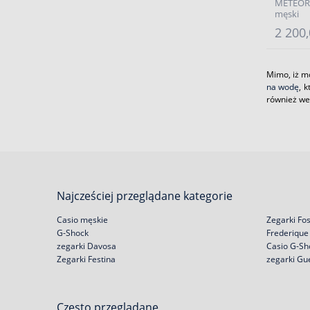
METEORY
męski
2 200,
Mimo, iż m
na wodę
, 
również we
Najcześciej przeglądane kategorie
Casio męskie
Zegarki Fos
G-Shock
Frederique
zegarki Davosa
Casio G-Sh
Zegarki Festina
zegarki Gu
Często przeglądane