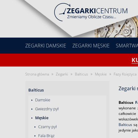
ZEGARKI DAMSKIE
ZEGARKI MĘSKIE
SMARTW
K
»
»
»
»
Strona główna
Zegarki
Balticus
Męskie
Fazy Księżyca
Zegarki 
Balticus
Damskie
Balticus
F
wykonane z
Gwiezdny pył
całkowicie
Męskie
wskazówek 
Balticus
są 
Czarny pył
jedynie jak
Fala Brąz