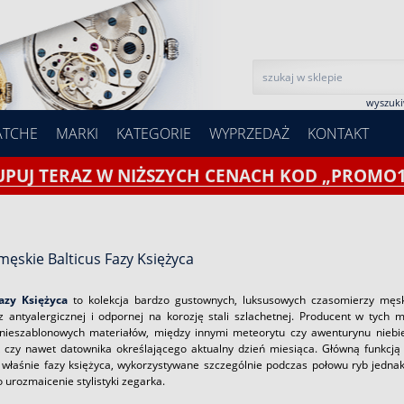
wyszuk
ATCHE
MARKI
KATEGORIE
WYPRZEDAŻ
KONTAKT
UPUJ TERAZ W NIŻSZYCH CENACH KOD „PROMO1
męskie Balticus Fazy Księżyca
azy Księżyca
to kolekcja bardzo gustownych, luksusowych czasomierzy męski
 antyalergicznej i odpornej na korozję stali szlachetnej. Producent w tych 
 nieszablonowych materiałów, między innymi meteorytu czy awenturynu niebies
czy nawet datownika określającego aktualny dzień miesiąca. Główną funkcją
właśnie fazy księżyca, wykorzystywane szczególnie podczas połowu ryb jednak 
o urozmaicenie stylistyki zegarka.