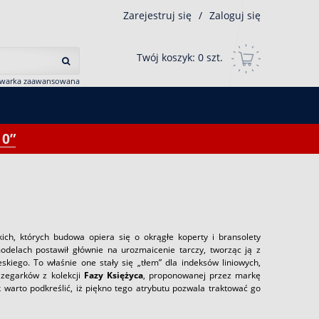
Zarejestruj się
/
Zaloguj się
Twój koszyk:
0
szt.
iwarka zaawansowana
0”
ch, których budowa opiera się o okrągłe koperty i bransolety
modelach postawił głównie na urozmaicenie tarczy, tworząc ją z
kiego. To właśnie one stały się „tłem” dla indeksów liniowych,
 zegarków z kolekcji
Fazy Księżyca
, proponowanej przez markę
warto podkreślić, iż piękno tego atrybutu pozwala traktować go