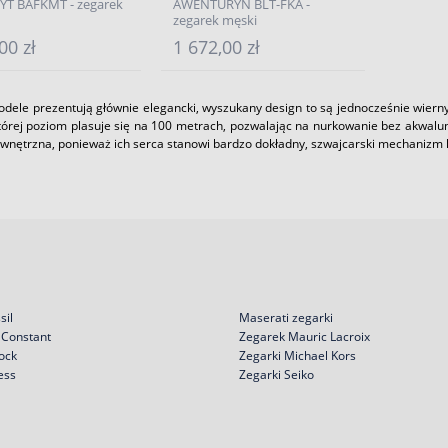
T BAFKMT - zegarek
AWENTURYN BLT-FKA -
zegarek męski
00 zł
1 672,00 zł
odele prezentują głównie elegancki, wyszukany design to są jednocześnie wier
której poziom plasuje się na 100 metrach, pozwalając na nurkowanie bez akwalu
wnętrzna, ponieważ ich serca stanowi bardzo dokładny, szwajcarski mechanizm
sil
Maserati zegarki
 Constant
Zegarek Mauric Lacroix
ock
Zegarki Michael Kors
ess
Zegarki Seiko