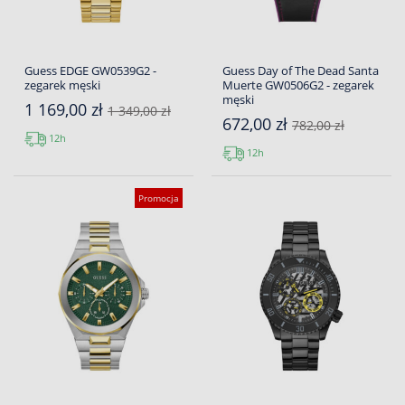
Guess EDGE GW0539G2 -
Guess Day of The Dead Santa
zegarek męski
Muerte GW0506G2 - zegarek
męski
1 169,00 zł
1 349,00 zł
672,00 zł
782,00 zł
12h
12h
Promocja