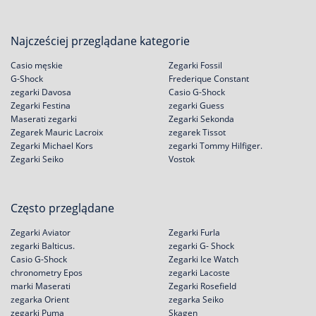
Najcześciej przeglądane kategorie
Casio męskie
Zegarki Fossil
G-Shock
Frederique Constant
zegarki Davosa
Casio G-Shock
Zegarki Festina
zegarki Guess
Maserati zegarki
Zegarki Sekonda
Zegarek Mauric Lacroix
zegarek Tissot
Zegarki Michael Kors
zegarki Tommy Hilfiger.
Zegarki Seiko
Vostok
Często przeglądane
Zegarki Aviator
Zegarki Furla
zegarki Balticus.
zegarki G- Shock
Casio G-Shock
Zegarki Ice Watch
chronometry Epos
zegarki Lacoste
marki Maserati
Zegarki Rosefield
zegarka Orient
zegarka Seiko
zegarki Puma
Skagen