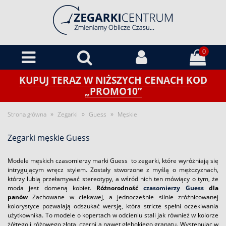
0
KUPUJ TERAZ W NIŻSZYCH CENACH KOD
„PROMO10”
»
»
»
Strona główna
Zegarki
Guess
Męskie
Zegarki męskie Guess
Modele męskich czasomierzy marki Guess to zegarki, które wyróżniają się
intrygującym wręcz stylem. Zostały stworzone z myślą o mężczyznach,
którzy lubią przełamywać stereotypy, a wśród nich ten mówiący o tym, że
moda jest domeną kobiet.
Różnorodność
czasomierzy Guess
dla
panów
Zachowane w ciekawej, a jednocześnie silnie zróżnicowanej
kolorystyce pozwalają odszukać wersję, która stricte spełni oczekiwania
użytkownika. To modele o kopertach w odcieniu stali jak również w kolorze
żółtego i różowego złota, czerni a nawet głębokiego granatu. Występując w