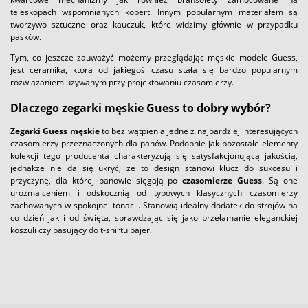
teleskopach wspomnianych kopert. Innym popularnym materiałem są
tworzywo sztuczne oraz kauczuk, które widzimy głównie w przypadku
pasków.
Tym, co jeszcze zauważyć możemy przeglądając męskie modele Guess,
jest ceramika, która od jakiegoś czasu stała się bardzo popularnym
rozwiązaniem używanym przy projektowaniu czasomierzy.
Dlaczego zegarki męskie Guess to dobry wybór?
Zegarki Guess męskie
to bez wątpienia jedne z najbardziej interesujących
czasomierzy przeznaczonych dla panów. Podobnie jak pozostałe elementy
kolekcji tego producenta charakteryzują się satysfakcjonującą jakością,
jednakże nie da się ukryć, że to design stanowi klucz do sukcesu i
przyczynę, dla której panowie sięgają po
czasomierze Guess
. Są one
urozmaiceniem i odskocznią od typowych klasycznych czasomierzy
zachowanych w spokojnej tonacji. Stanowią idealny dodatek do strojów na
co dzień jak i od święta, sprawdzając się jako przełamanie eleganckiej
koszuli czy pasujący do t-shirtu bajer.