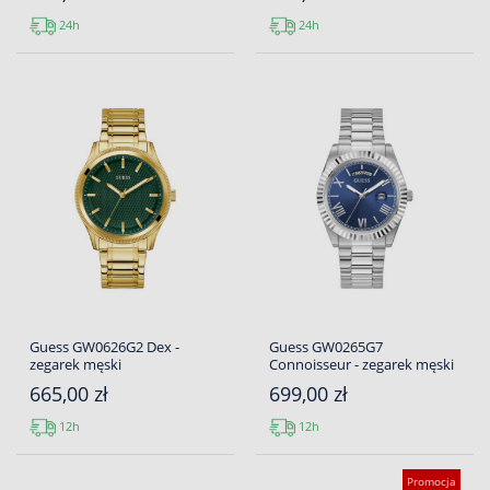
24h
24h
Guess GW0626G2 Dex -
Guess GW0265G7
zegarek męski
Connoisseur - zegarek męski
665,00 zł
699,00 zł
12h
12h
Promocja