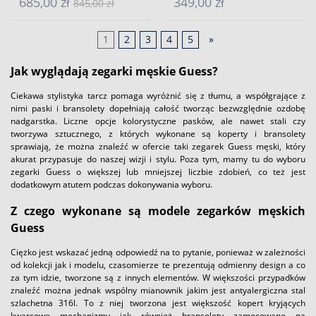
685,00 zł
349,00 zł
845,00 zł
1
2
3
4
5
»
Jak wyglądają zegarki męskie Guess?
Ciekawa stylistyka tarcz pomaga wyróżnić się z tłumu, a współgrające z
nimi paski i bransolety dopełniają całość tworząc bezwzględnie ozdobę
nadgarstka. Liczne opcje kolorystyczne pasków, ale nawet stali czy
tworzywa sztucznego, z których wykonane są koperty i bransolety
sprawiają, że można znaleźć w ofercie taki zegarek Guess męski, który
akurat przypasuje do naszej wizji i stylu. Poza tym, mamy tu do wyboru
zegarki Guess o większej lub mniejszej liczbie zdobień, co też jest
dodatkowym atutem podczas dokonywania wyboru.
Z czego wykonane są modele zegarków męskich
Guess
Ciężko jest wskazać jedną odpowiedź na to pytanie, ponieważ w zależności
od kolekcji jak i modelu, czasomierze te prezentują odmienny design a co
za tym idzie, tworzone są z innych elementów. W większości przypadków
znaleźć można jednak wspólny mianownik jakim jest antyalergiczna stal
szlachetna 316l. To z niej tworzona jest większość kopert kryjących
kwarcowe mechanizmy jak również bransolety zamocowane na