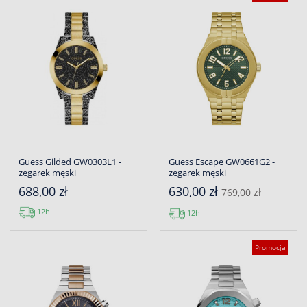
Guess Gilded GW0303L1 -
Guess Escape GW0661G2 -
zegarek męski
zegarek męski
688,00 zł
630,00 zł
769,00 zł
12h
12h
Promocja