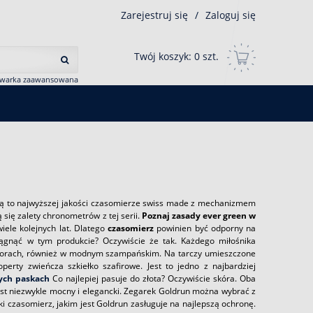
Zarejestruj się
/
Zaloguj się
Twój koszyk:
0
szt.
iwarka zaawansowana
 Są to najwyższej jakości czasomierze swiss made z mechanizmem
się zalety chronometrów z tej serii.
Poznaj zasady ever green w
iele kolejnych lat. Dlatego
czasomierz
powinien być odporny na
iągnąć w tym produkcie? Oczywiście że tak. Każdego miłośnika
olorach, również w modnym szampańskim. Na tarczy umieszczone
perty zwieńcza szkiełko szafirowe. Jest to jedno z najbardziej
nych paskach
Co najlepiej pasuje do złota? Oczywiście skóra. Oba
est niezwykle mocny i elegancki. Zegarek Goldrun można wybrać z
i czasomierz, jakim jest Goldrun zasługuje na najlepszą ochronę.