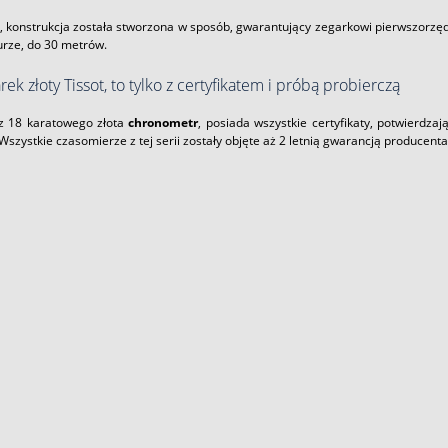
 konstrukcja została stworzona w sposób, gwarantujący zegarkowi pierwszorzęd
rze, do 30 metrów.
arek złoty Tissot, to tylko z certyfikatem i próbą probierczą
z 18 karatowego złota
chronometr
, posiada wszystkie certyfikaty, potwierdz
Wszystkie czasomierze z tej serii zostały objęte aż 2 letnią gwarancją producen