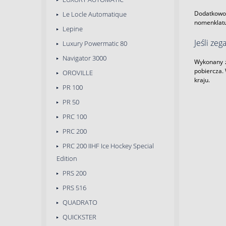
Dodatkowo,
Le Locle Automatique
nomenklatu
Lepine
Jeśli zeg
Luxury Powermatic 80
Navigator 3000
Wykonany 
pobiercza. 
OROVILLE
kraju.
PR 100
PR 50
PRC 100
PRC 200
PRC 200 IIHF Ice Hockey Special
Edition
PRS 200
PRS 516
QUADRATO
QUICKSTER