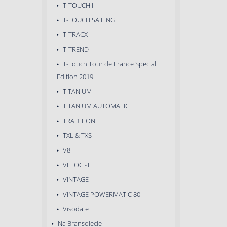
T-TOUCH II
T-TOUCH SAILING
T-TRACX
T-TREND
T-Touch Tour de France Special
Edition 2019
TITANIUM
TITANIUM AUTOMATIC
TRADITION
TXL & TXS
V8
VELOCI-T
VINTAGE
VINTAGE POWERMATIC 80
Visodate
Na Bransolecie