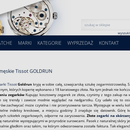
wyszuk
ATCHE
MARKI
KATEGORIE
WYPRZEDAŻ
KONTAKT
 męskie Tissot GOLDRUN
rki Tissot
Goldrun
kryją w sobie całą, szwajcarską sztukę zegarmistrzowską.
ym, których kopertę wykonano z 18 karatowego złota. Na tym jednak nie kończą 
aniu zegarków
Kupując kosztowny zegarek ze złota, czynimy z tego zakup na w
e się trendy i zawsze modnie wyglądać na nadgarstku. Czy udało się to os
ów zachwycać może czytelna i nie przerysowana tarcza. Występuje w wielu k
ytelne indeksy kreskowe, a miejscu godziny 3 znajduje się datownik. Górę ko
ych szkiełek zegarkowych, odporne na zarysowania.
Złote
zegarki na skórza
są naturalnie występującymi w przyrodzie surowcami. Pasek z naturalnej skóry j
ealnie gładkim oraz takim, na którym odwzorowana została faktura. Tak eleganck