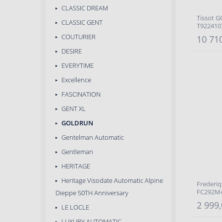
CLASSIC DREAM
Tissot 
CLASSIC GENT
T922410
COUTURIER
10 710
DESIRE
EVERYTIME
Excellence
FASCINATION
GENT XL
GOLDRUN
Gentelman Automatic
Gentleman
HERITAGE
Heritage Visodate Automatic Alpine
Frederi
FC292M
Dieppe 50TH Anniversary
2 999,
LE LOCLE
LUXURY AUTOMATIC