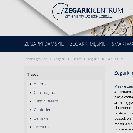
ZEGARKI DAMSKIE
ZEGARKI MĘSKIE
SMARTW
»
»
»
»
Strona główna
Zegarki
Tissot
Męskie
GOLDRUN
Zegarki
Tissot
Automatic
Męskie zega
automatyczn
Chronograph
projektow
Classic Dream
zmieniając
chronometr
Couturier
zostały cz
Damskie
poszukiwan
materiały 
Everytime
paskiem id