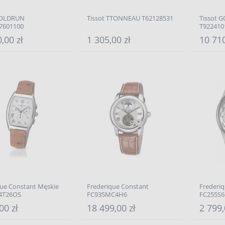
GOLDRUN
Tissot TTONNEAU T62128531
Tissot 
7601100
T922410
,00 zł
1 305,00 zł
10 710
que Constant Męskie
Frederique Constant
Frederi
4T26OS
FC935MC4H6
FC255S6
00 zł
18 499,00 zł
2 799,