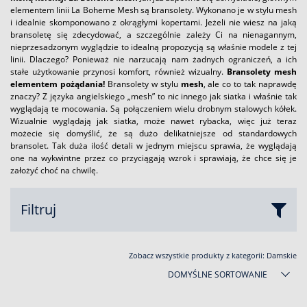
elementem linii La Boheme Mesh są bransolety. Wykonano je w stylu mesh
i idealnie skomponowano z okrągłymi kopertami. Jeżeli nie wiesz na jaką
bransoletę się zdecydować, a szczególnie zależy Ci na nienagannym,
nieprzesadzonym wyglądzie to idealną propozycją są właśnie modele z tej
linii. Dlaczego? Ponieważ nie narzucają nam żadnych ograniczeń, a ich
stałe użytkowanie przynosi komfort, również wizualny.
Bransolety mesh
elementem pożądania!
Bransolety w stylu
mesh
, ale co to tak naprawdę
znaczy? Z języka angielskiego „mesh” to nic innego jak siatka i właśnie tak
wyglądają te mocowania. Są połączeniem wielu drobnym stalowych kółek.
Wizualnie wyglądają jak siatka, może nawet rybacka, więc już teraz
możecie się domyślić, że są dużo delikatniejsze od standardowych
bransolet. Tak duża ilość detali w jednym miejscu sprawia, że wyglądają
one na wykwintne przez co przyciągają wzrok i sprawiają, że chce się je
założyć choć na chwilę.
Filtruj
Zobacz wszystkie produkty z kategorii:
Damskie
DOMYŚLNE SORTOWANIE