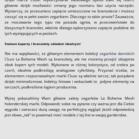
głównie dzięki możliwości zmiany jego rozmiaru bez użycia narzędzi.
Wystarczy, że przesuniesz zapięcie umieszczone na bransolecie i możesz
cieszyć się w pełni swoim zegarkiem. Dlaczego to takie proste? Zauważcie,
że mocowanie tego typu nie posiada ogniw, w przeciwieństwie do
klasycznych bransolet, właśnie dlatego wykorzystano zapięcie podobne do
tych występujących w paskach.
Stalowe koperty i bransolety układem idealnym!
Nie ma wątpliwości, że głównym elementem kolekcji
zegarków damskich
Cluse
La Boheme Mesh są bransolety, ale nie możemy przejść obojętnie
obok kopert tych modeli. Wykonane w różnej kolorystyce, od srebra po
czerń, idealnie podkreślają analogowe cyferblaty. Przyznać trzeba, że
elementem rozpoznawalnym marki Cluse są właśnie tarcze, tak pożądane
dzięki minimalizmowi. Indeksy liniowe i wskazówki to jedyne elementy na
tarczach, podkreślone logiem producenta.
Wyżej pokazaliśmy Wam główne zalety zegarków La Boheme Mesh
holenderskiej marki. Odpowiedz sobie na pytanie czy ważna jest dla Ciebie
wygoda i zwracasz dużą uwagę na perfekcyjny wygląd. Jeżeli odpowiedzią
jest słowo „tak” to powinnaś mieć modele z tej linii w swojej garderobie.