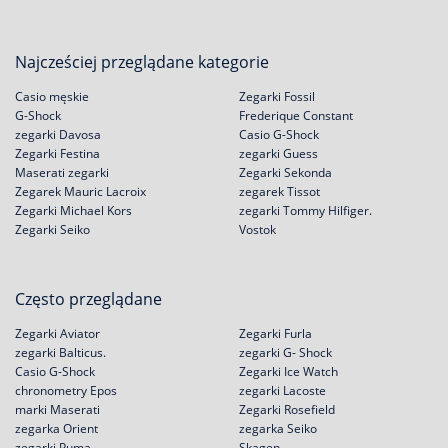
Najcześciej przeglądane kategorie
Casio męskie
Zegarki Fossil
G-Shock
Frederique Constant
zegarki Davosa
Casio G-Shock
Zegarki Festina
zegarki Guess
Maserati zegarki
Zegarki Sekonda
Zegarek Mauric Lacroix
zegarek Tissot
Zegarki Michael Kors
zegarki Tommy Hilfiger.
Zegarki Seiko
Vostok
Często przeglądane
Zegarki Aviator
Zegarki Furla
zegarki Balticus.
zegarki G- Shock
Casio G-Shock
Zegarki Ice Watch
chronometry Epos
zegarki Lacoste
marki Maserati
Zegarki Rosefield
zegarka Orient
zegarka Seiko
zegarki Puma
Skagen