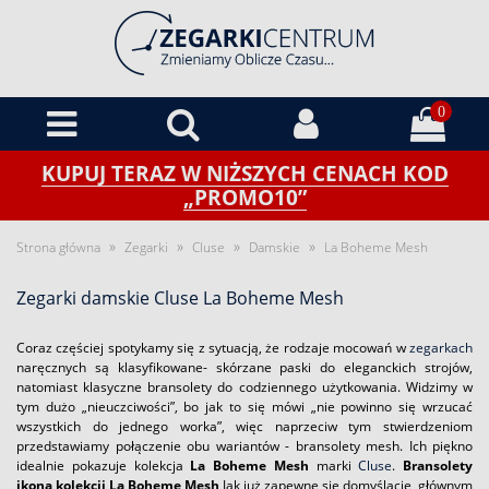
0
KUPUJ TERAZ W NIŻSZYCH CENACH KOD
„PROMO10”
»
»
»
»
Strona główna
Zegarki
Cluse
Damskie
La Boheme Mesh
Zegarki damskie Cluse La Boheme Mesh
Coraz częściej spotykamy się z sytuacją, że rodzaje mocowań w
zegarkach
naręcznych są klasyfikowane- skórzane paski do eleganckich strojów,
natomiast klasyczne bransolety do codziennego użytkowania. Widzimy w
tym dużo „nieuczciwości”, bo jak to się mówi „nie powinno się wrzucać
wszystkich do jednego worka”, więc naprzeciw tym stwierdzeniom
przedstawiamy połączenie obu wariantów - bransolety mesh. Ich piękno
idealnie pokazuje kolekcja
La Boheme Mesh
marki
Cluse
.
Bransolety
ikoną kolekcji La Boheme Mesh
Jak już zapewne się domyślacie, głównym