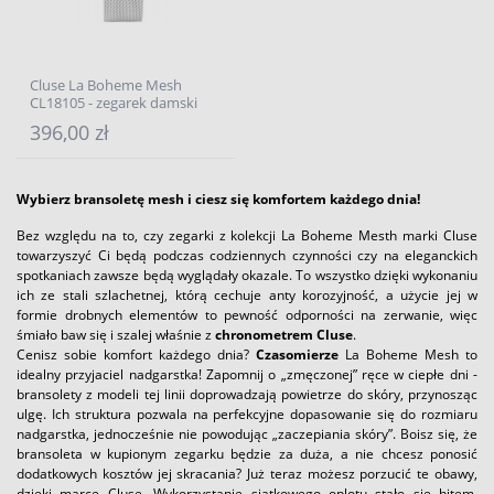
Cluse La Boheme Mesh
CL18105 - zegarek damski
396,00 zł
Wybierz bransoletę mesh i ciesz się komfortem każdego dnia!
Bez względu na to, czy zegarki z kolekcji La Boheme Mesth marki Cluse
towarzyszyć Ci będą podczas codziennych czynności czy na eleganckich
spotkaniach zawsze będą wyglądały okazale. To wszystko dzięki wykonaniu
ich ze stali szlachetnej, którą cechuje anty korozyjność, a użycie jej w
formie drobnych elementów to pewność odporności na zerwanie, więc
śmiało baw się i szalej właśnie z
chronometrem
Cluse
.
Cenisz sobie komfort każdego dnia?
Czasomierze
La Boheme Mesh to
idealny przyjaciel nadgarstka! Zapomnij o „zmęczonej” ręce w ciepłe dni -
bransolety z modeli tej linii doprowadzają powietrze do skóry, przynosząc
ulgę. Ich struktura pozwala na perfekcyjne dopasowanie się do rozmiaru
nadgarstka, jednocześnie nie powodując „zaczepiania skóry”. Boisz się, że
bransoleta w kupionym zegarku będzie za duża, a nie chcesz ponosić
dodatkowych kosztów jej skracania? Już teraz możesz porzucić te obawy,
dzięki marce Cluse. Wykorzystanie siatkowego oplotu stało się hitem,