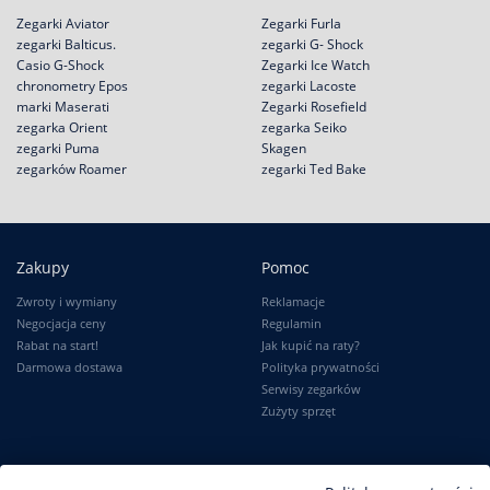
Zegarki Aviator
Zegarki Furla
zegarki Balticus.
zegarki G- Shock
Casio G-Shock
Zegarki Ice Watch
chronometry Epos
zegarki Lacoste
marki Maserati
Zegarki Rosefield
zegarka Orient
zegarka Seiko
zegarki Puma
Skagen
zegarków Roamer
zegarki Ted Bake
Zakupy
Pomoc
Zwroty i wymiany
Reklamacje
Negocjacja ceny
Regulamin
Rabat na start!
Jak kupić na raty?
Darmowa dostawa
Polityka prywatności
Serwisy zegarków
Zużyty sprzęt
Moje konto
Informacje