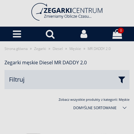
0
»
»
»
»
Strona główna
Zegarki
Diesel
Męskie
MR DADDY 2.0
Zegarki męskie Diesel MR DADDY 2.0
Filtruj
Zobacz wszystkie produkty z kategorii:
Męskie
DOMYŚLNE SORTOWANIE