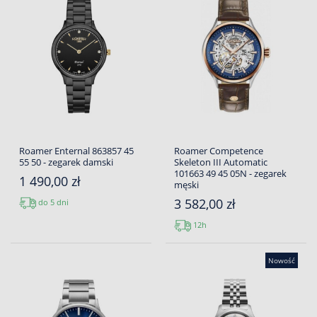
Roamer Enternal 863857 45
Roamer Competence
55 50 - zegarek damski
Skeleton III Automatic
101663 49 45 05N - zegarek
1 490,00 zł
męski
3 582,00 zł
do 5 dni
12h
Nowość