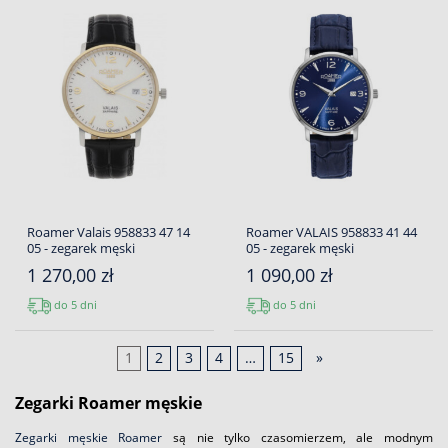
Roamer Valais 958833 47 14
Roamer VALAIS 958833 41 44
05 - zegarek męski
05 - zegarek męski
1 270,00 zł
1 090,00 zł
do 5 dni
do 5 dni
1
2
3
4
…
15
»
Zegarki Roamer męskie
Zegarki męskie Roamer
są nie tylko czasomierzem, ale modnym