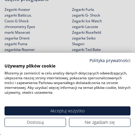
Zegarki Aviator
Zegarki Furla
zegarki Balticus.
zegarki G- Shock
Casio G-Shock
Zegarki Ice Watch
chronometry Epos
zegarki Lacoste
marki Maserati
Zegarki Rosefield
zegarka Orient
zegarka Seiko
zegarki Puma
Skagen
zegarków Roamer
zegarki Ted Bake
Polityka prywatności
Używamy plików cookie
Możemy je zamieścić w celu analizy danych dotyczących odwiedzających,
Zakupy
Pomoc
ulepszenia naszej strony internetowej, pokazania spersonalizowanych
treści i zapewnienia Państwu wspaniałego doświadczenia na stronie
Zwroty i wymiany
Reklamacje
internetowej. Aby uzyskać więcej informacji na temat plików cookie, których
używamy, otwórz ustawienia.
Negocjacja ceny
Regulamin
Rabat na start!
Jak kupić na raty?
Darmowa dostawa
Polityka prywatności
Akceptuj wszystko
Serwisy zegarków
Zużyty sprzęt
Dostosuj
Nie zgadzam się