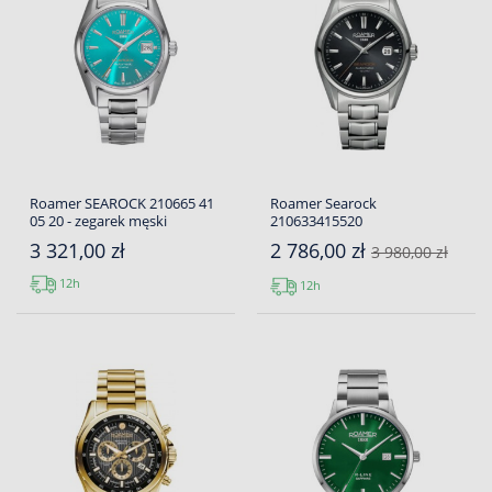
Roamer SEAROCK 210665 41
Roamer Searock
05 20 - zegarek męski
210633415520
3 321,00 zł
2 786,00 zł
3 980,00 zł
12h
12h