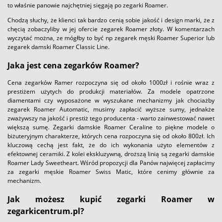
to właśnie panowie najchętniej sięgają po zegarki Roamer.
Chodzą słuchy, że klienci tak bardzo cenią sobie jakość i design marki, że z
chęcią zobaczyliby w jej ofercie zegarek Roamer złoty. W komentarzach
wyczytać można, ze mógłby to być np zegarek męski Roamer Superior lub
zegarek damski Roamer Classic Line.
Jaka jest cena zegarków Roamer?
Cena zegarków Ramer rozpoczyna się od około 1000zł i rośnie wraz z
prestiżem użytych do produkcji materiałów. Za modele opatrzone
diamentami czy wyposażone w wyszukane mechanizmy jak chociażby
zegarek Roamer Automatic, musimy zapłacić wyższe sumy, jednakże
zważywszy na jakość i prestiż tego producenta - warto zainwestować nawet
większą sumę. Zegarki damskie Roamer Ceraline to piękne modele o
biżuteryjnym charakterze, których cena rozpoczyna się od około 800zł. Ich
kluczową cechą jest fakt, że do ich wykonania użyto elementów z
efektownej ceramiki. Z kolei ekskluzywną, droższą linią są zegarki damskie
Roamer Lady Sweetheart. Wśród propozycji dla Panów najwięcej zapłacimy
za zegarki męskie Roamer Swiss Matic, które cenimy głównie za
mechanizm.
Jak możesz kupić zegarki Roamer w
zegarkicentrum.pl?