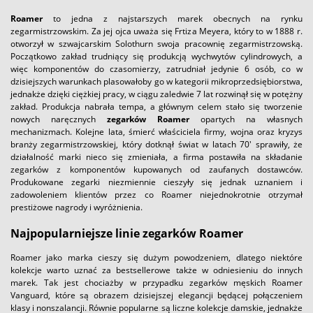
Roamer
to jedna z najstarszych marek obecnych na rynku
zegarmistrzowskim. Za jej ojca uważa się Frtiza Meyera, który to w 1888 r.
otworzył w szwajcarskim Solothurn swoja pracownię zegarmistrzowską.
Początkowo zakład trudniący się produkcją wychwytów cylindrowych, a
więc komponentów do czasomierzy, zatrudniał jedynie 6 osób, co w
dzisiejszych warunkach plasowałoby go w kategorii mikroprzedsiębiorstwa,
jednakże dzięki ciężkiej pracy, w ciągu zaledwie 7 lat rozwinął się w potężny
zakład. Produkcja nabrała tempa, a głównym celem stało się tworzenie
nowych naręcznych
zegarków Roamer
opartych na własnych
mechanizmach. Kolejne lata, śmierć właściciela firmy, wojna oraz kryzys
branży zegarmistrzowskiej, który dotknął świat w latach 70' sprawiły, że
działalność marki nieco się zmieniała, a firma postawiła na składanie
zegarków z komponentów kupowanych od zaufanych dostawców.
Produkowane zegarki niezmiennie cieszyły się jednak uznaniem i
zadowoleniem klientów przez co Roamer niejednokrotnie otrzymał
prestiżowe nagrody i wyróżnienia.
Najpopularniejsze linie zegarków Roamer
Roamer jako marka cieszy się dużym powodzeniem, dlatego niektóre
kolekcje warto uznać za bestsellerowe także w odniesieniu do innych
marek. Tak jest chociażby w przypadku zegarków męskich Roamer
Vanguard, które są obrazem dzisiejszej elegancji będącej połączeniem
klasy i nonszalancji. Równie popularne są liczne kolekcje damskie, jednakże