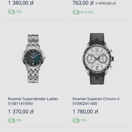
1 380,00 zł
763,00 zł
1 090,00 zł
12h
do 5 dni
Roamer Superslender Ladies
Roamer Superior Chrono II
515811415950
510902411405
1 370,00 zł
1 780,00 zł
12h
12h