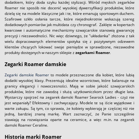
dodatkiem, który doda szyku każdej stylizacji. Wśród męskich zegarków
Roamer nie sposób nie docenić wysokiej dywersyfikacji produktów, które
dzielą się na modele klasyczne jak i te, które emanują sportowym duchem.
Szafirowe szkło osłania tarcze, które niejednokrotnie wskazują szereg
dodatkowych pomiarów jak multidata czy chronograf. Zaklęte w kopertach
kwarcowe i automatyczne mechanizmy szwajcarskie stanowią gwarancję
precyzji i niezawodności. Nic więc dziwnego, że "układanka" złożona z tak
wielu dopracowanych elementów spotyka się z pozytywnym odzewem
klientów chcących lokować swoje pieniądze w sprawdzone, niezawodne
produkty dostępnych w naszym sklepie z
zegarkami Roamer
.
Zegarki Roamer damskie
Zegarki damskie Roamer
to modele przeznaczone dla kobiet, które lubią
dodatki wysokiej klasy. Prezentują idealne wzornictwo, które balansuje na
granicy elegancji i nowoczesności. Mają w sobie jakość szwajcarskich
produktów, które nie zawodzą i służą użytkowniczkom przez długie lata.
Wystarczy spojrzeć na zegarek damski Roamer Searock Ladies - czyż nie
jest wspaniały? Efektowny i zachwycający. Modele te są iście wyjątkowe i
warte zakupu. Są tym, co sprawia, że kobiety wybierają je częściej niż nie
jedną, bardziej znaną markę. Wart zaznaczyć, że Panie szczególnie
stawiają na rozwiązania oparte na ceramice, a więc m.in. na zegarek
damski Roamer Ceraline.
Historia marki Roamer