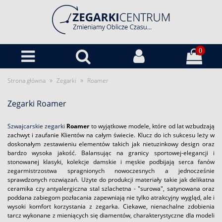
0
»
»
Strona główna
Zegarki
Roamer
Zegarki Roamer
Szwajcarskie zegarki
Roamer
to wyjątkowe modele, które od lat wzbudzają
zachwyt i zaufanie Klientów na całym świecie. Klucz do ich sukcesu leży w
doskonałym zestawieniu elementów takich jak nietuzinkowy design oraz
bardzo wysoka jakość. Balansując na granicy sportowej-elegancji i
stonowanej klasyki, kolekcje damskie i męskie podbijają serca fanów
zegarmistrzostwa spragnionych nowoczesnych a jednocześnie
sprawdzonych rozwiązań. Użyte do produkcji materiały takie jak delikatna
ceramika czy antyalergiczna stal szlachetna - "surowa", satynowana oraz
poddana zabiegom pozłacania zapewniają nie tylko atrakcyjny wygląd, ale i
wysoki komfort korzystania z zegarka. Ciekawe, nienachalne zdobienia
tarcz wykonane z mieniących się diamentów, charakterystyczne dla modeli