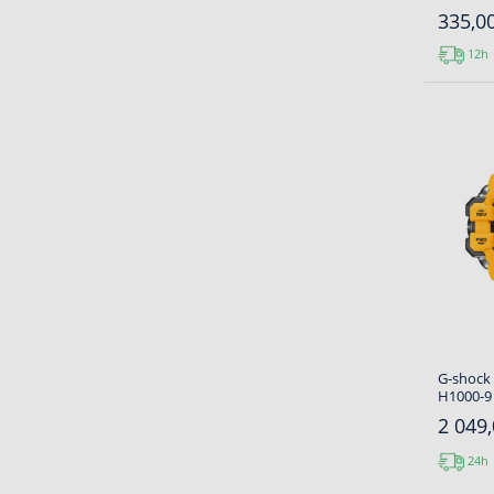
335,00
12h
G-shock
H1000-9 
2 049,
24h