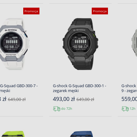
Promocja
Promocja
 G-Squad GBD-300-7 -
G-shock G-Squad GBD-300-1 -
G-shock
 męski
zegarek męski
9 - zega
 zł
493,00 zł
559,0
649,00 zł
649,00 zł
do 72h
12h