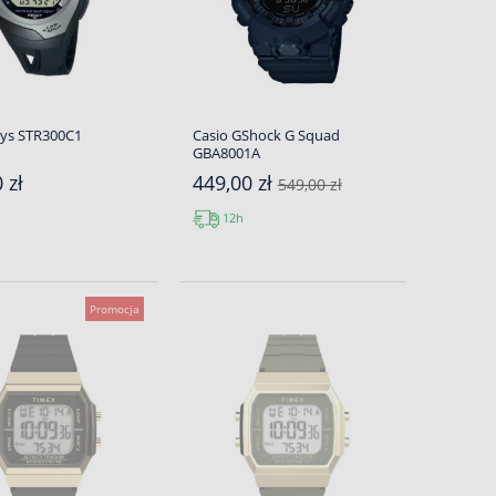
hys STR300C1
Casio GShock G Squad
GBA8001A
 zł
449,00 zł
549,00 zł
12h
Promocja