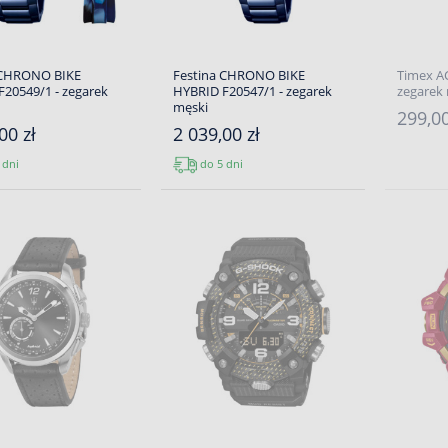
 CHRONO BIKE
Festina CHRONO BIKE
Timex A
20549/1 - zegarek
HYBRID F20547/1 - zegarek
zegarek
męski
299,0
00 zł
2 039,00 zł
 dni
do 5 dni