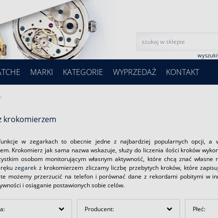
wyszuk
ATCHE
MARKI
KATEGORIE
WYPRZEDAŻ
KONTAKT
m
 z krokomierzem
funkcje w zegarkach to obecnie jedne z najbardziej popularnych opcji, 
em. Krokomierz jak sama nazwa wskazuje, służy do liczenia ilości kroków wykona
ystkim osobom monitorującym własnym aktywność, które chcą znać własne mo
 ręku
zegarek
z krokomierzem zliczamy liczbę przebytych kroków, które zapisu
 te możemy przerzucić na telefon i porównać dane z rekordami pobitymi w i
ywności i osiąganie postawionych sobie celów.
a:
Producent:
Płeć: