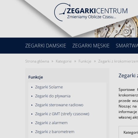
ZEGARKI DAMSKIE
ZEGARKI MĘSKIE
SMARTW
»
»
»
Strona główna
Kategorie
Funkcje
Zegarki z krokomierze
Zegarki
Funkcje
Zegarki Solarne
Sportowe 
krokomierz
Zegarki do pływania
przede wsz
Zegarki sterowane radiowo
Nosząc na
informacje
Zegarki z GMT (strefy czasowe)
własnej akt
Zegarki z alarmem
Zegarki z barometrem
Kategori