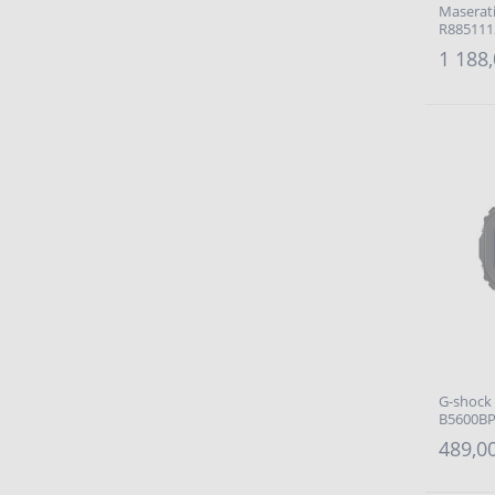
Maserat
R8851112
1 188,
G-shock 
B5600BP-
489,00