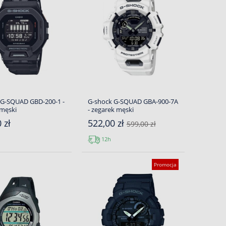
 G-SQUAD GBD-200-1 -
G-shock G-SQUAD GBA-900-7A
 męski
- zegarek męski
 zł
522,00 zł
599,00 zł
12h
Promocja