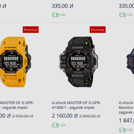
 zł
335,00 zł
335,00
12h
12h
Promocja
Promocja
 MASTER OF G GPR-
G-shock MASTER OF G GPR-
G-shock
- zegarek męski
H1000-1 - zegarek męski
Monitor
zegarek
00 zł
2 160,00 zł
2 800,00 zł
2 800,00 zł
1 847,
12h
12h