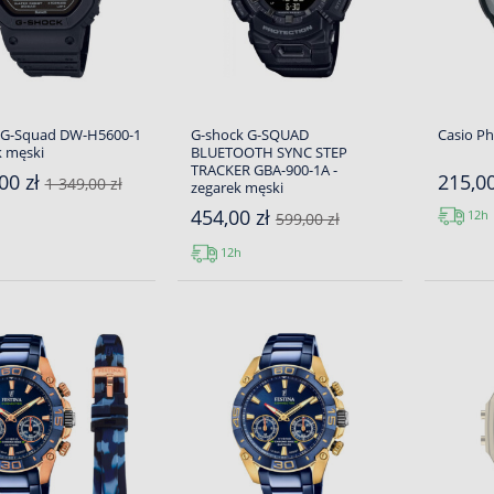
 G-Squad DW-H5600-1
G-shock G-SQUAD
Casio P
k męski
BLUETOOTH SYNC STEP
TRACKER GBA-900-1A -
00 zł
215,00
1 349,00 zł
zegarek męski
454,00 zł
12h
599,00 zł
12h