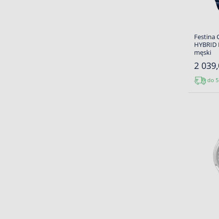
Festina
HYBRID F
męski
2 039,
do 5