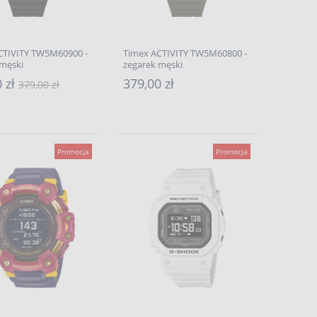
CTIVITY TW5M60900 -
Timex ACTIVITY TW5M60800 -
 męski
zegarek męski
0 zł
379,00 zł
379,00 zł
Promocja
Promocja