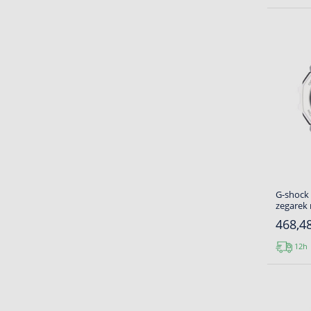
G-shock
zegarek
468,48
12h