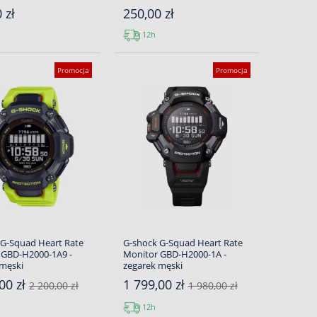
 zł
250,00 zł
12h
Promocja
Promocja
 G-Squad Heart Rate
G-shock G-Squad Heart Rate
 GBD-H2000-1A9 -
Monitor GBD-H2000-1A -
 męski
zegarek męski
00 zł
1 799,00 zł
2 200,00 zł
1 980,00 zł
12h