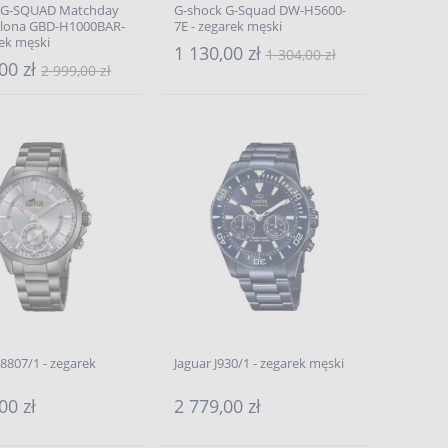
 G-SQUAD Matchday
G-shock G-Squad DW-H5600-
elona GBD-H1000BAR-
7E - zegarek męski
rek męski
1 130,00 zł
1 304,00 zł
00 zł
2 999,00 zł
8807/1 - zegarek
Jaguar J930/1 - zegarek męski
00 zł
2 779,00 zł