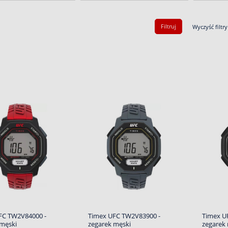
Filtruj
Wyczyść filtry
FC TW2V84000 -
Timex UFC TW2V83900 -
Timex U
 męski
zegarek męski
zegarek