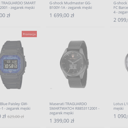
i TRAGUARDO SMART
G-shock Mudmaster GG-
G-shock
001 - zegarek męski
B100Y-1A - zegarek męski
FC Barc
4 - zega
00 zł
1 699,00 zł
2 099,
Promocja
Blue Paisley GW-
Maserati TRAGUARDO
Lotus L1
1 - zegarek męski
SMARTWATCH R8853112001 -
męski
zegarek męski
 zł
1 090,
629,00 zł
1 399,00 zł