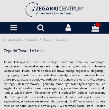
0
»
»
»
Strona główna
Zegarki
Tissot
Le Locle
Zegarki Tissot Le Locle
Tissot kolekcja Le locle od samego początku stała się światowym
bestsellerem. Wszystkie modele mają tarczę giloszową z misternie
wzorzystymi liniami. Cienkie sploty reliefowe nadają zegarkowi elegancję i
przyciągają wzrok. Bicie serca tych wspaniałych modeli można zobaczyć
przez przezroczystą obudowę, ozdobioną drobnym grawerem. Niezależnie
od tego, jak niesamowity i genialny może być świat tych zegarków, ich
wygląd i styl uosabia prawdziwą elegancję, prawdziwą klasę i prestiż, jaki
nadają właścicielowi. Połączenie cyfr i podziałów oddaje nowoczesny
charakter produktu. Niezwykłe czasomierze
Tissot
z kolekcja Le locle są
wyposażony w bransoletę ze stali nierdzewnej lub skórzany pasek. Istnieje
również wariant koperty z powłoką PVD w różowym złocie, która uosabia