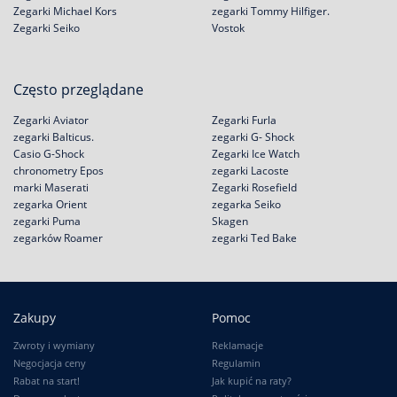
Zegarki Michael Kors
zegarki Tommy Hilfiger.
Zegarki Seiko
Vostok
Często przeglądane
Zegarki Aviator
Zegarki Furla
zegarki Balticus.
zegarki G- Shock
Casio G-Shock
Zegarki Ice Watch
chronometry Epos
zegarki Lacoste
marki Maserati
Zegarki Rosefield
zegarka Orient
zegarka Seiko
zegarki Puma
Skagen
zegarków Roamer
zegarki Ted Bake
Zakupy
Pomoc
Zwroty i wymiany
Reklamacje
Negocjacja ceny
Regulamin
Rabat na start!
Jak kupić na raty?