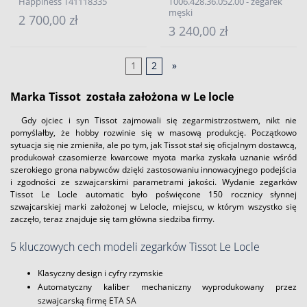
Happiness T41118335
T006.428.36.052.00 - zegarek
męski
2 700,00 zł
3 240,00 zł
1
2
»
Marka Tissot została założona w Le locle
Gdy ojciec i syn Tissot zajmowali się zegarmistrzostwem, nikt nie
pomyślałby, że hobby rozwinie się w masową produkcję. Początkowo
sytuacja się nie zmieniła, ale po tym, jak Tissot stał się oficjalnym dostawcą,
produkował czasomierze kwarcowe myota marka zyskała uznanie wśród
szerokiego grona nabywców dzięki zastosowaniu innowacyjnego podejścia
i zgodności ze szwajcarskimi parametrami jakości. Wydanie zegarków
Tissot Le Locle automatic było poświęcone 150 rocznicy słynnej
szwajcarskiej marki założonej w Lelocle, miejscu, w którym wszystko się
zaczęło, teraz znajduje się tam główna siedziba firmy.
5 kluczowych cech modeli zegarków Tissot Le Locle
Klasyczny design i cyfry rzymskie
Automatyczny kaliber mechaniczny wyprodukowany przez
szwajcarską firmę ETA SA