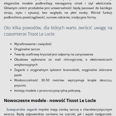
eleganckie modele podkreślają nienaganny smak i styl właściciela.
Głównym celem produktów jest uniwersalność: będą pasować do każdego
stroju, stylu i sytuacji, bez względu na płeć osoby. Wśród funkcji
podkreślono powściągliwość, surowe odcienie, tradycyjne formy.
Oto kilka powodów, dla których warto zwrócić uwagę na
czasomierze Tissot Le Locle:
Wyrafinowanie i zwięzłość
Oryginalne tarcze
Twardy szafirowy kryształ jest odporny na zarysowania
Obudowa wykonana ze stali chirurgicznej o właściwościach
antykorozyjnych
Zegarki z oryginalnym splotem bransoletki, oryginalne skórzane
paski
Wodoszczelność 30-50 metrów: wytrzymuje krople deszczu,
prysznic
Istnieją modele z przezroczystą tylną pokrywą.
Nowoczesne modele - nowość Tissot Le Locle
Szwajcarskie zegarki
męskie mają cienką tarczę o charakterystycznym
wzorze. Będą odpowiednie zarówno na szeroki, jak i wąski nadgarstek.