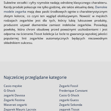
Subtelne strzałki i cyfry rzymskie nadają odrobinę klasycznego charakteru.
Każdy produkt pokazuje nie tylko godzinę, ale także aktualną datę.
Damskie
modele zegarka
mają dwa paski środkowych ogniw o charakterystycznym
złotym kolorze, co czyni ten wygląd ekskluzywnym. Nowość w męskich
rodzajach zegarków jest dla tych, którzy lubią luksusowe produkty,
producent używał diamentów zamiast indeksów zegarków. Posiadają
powłokę, która chroni obudowę przed poważnymi uszkodzeniami i jest
odporna na ścieranie.Tissot kolekcja Le locle to gwarancja wysokiej jakości
popularnej linii zegarków automatycznych będących niezawodnym
składnikiem sukcesu.
Najcześciej przeglądane kategorie
Casio męskie
Zegarki Fossil
G-Shock
Frederique Constant
zegarki Davosa
Casio G-Shock
Zegarki Festina
zegarki Guess
Maserati zegarki
Zegarki Sekonda
Zegarek Mauric Lacroix
zegarek Tissot