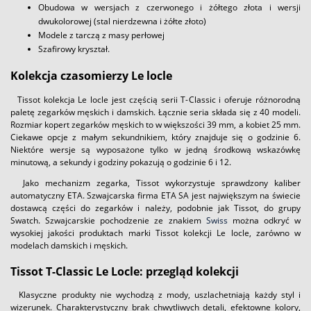
Obudowa w wersjach z czerwonego i żółtego złota i wersji
dwukolorowej (stal nierdzewna i żółte złoto)
Modele z tarczą z masy perłowej
Szafirowy kryształ.
Kolekcja czasomierzy Le locle
Tissot kolekcja Le locle jest częścią serii T-Classic i oferuje różnorodną
paletę zegarków męskich i damskich. Łącznie seria składa się z 40 modeli.
Rozmiar kopert zegarków męskich to w większości 39 mm, a kobiet 25 mm.
Ciekawe opcje z małym sekundnikiem, który znajduje się o godzinie 6.
Niektóre wersje są wyposażone tylko w jedną środkową wskazówkę
minutową, a sekundy i godziny pokazują o godzinie 6 i 12.
Jako mechanizm zegarka, Tissot wykorzystuje sprawdzony kaliber
automatyczny ETA. Szwajcarska firma ETA SA jest największym na świecie
dostawcą części do zegarków i należy, podobnie jak Tissot, do grupy
Swatch. Szwajcarskie pochodzenie ze znakiem
Swiss
można odkryć w
wysokiej jakości produktach marki Tissot kolekcji Le locle, zarówno w
modelach damskich i męskich.
Tissot T-Classic Le Locle: przegląd kolekcji
Klasyczne produkty nie wychodzą z mody, uszlachetniają każdy styl i
wizerunek. Charakterystyczny brak chwytliwych detali, efektowne kolory,