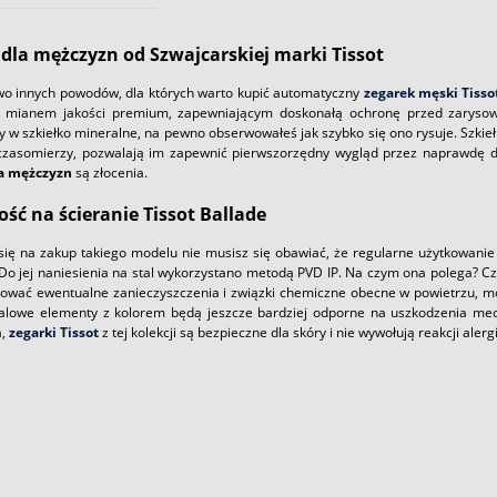
 dla mężczyzn od Szwajcarskiej marki Tissot
wo innych powodów, dla których warto kupić automatyczny
zegarek męski Tisso
ć mianem jakości premium, zapewniającym doskonałą ochronę przed zarysowan
 w szkiełko mineralne, na pewno obserwowałeś jak szybko się ono rysuje. Szki
zasomierzy, pozwalają im zapewnić pierwszorzędny wygląd przez naprawdę dł
la mężczyzn
są złocenia.
ść na ścieranie Tissot Ballade
się na zakup takiego modelu nie musisz się obawiać, że regularne użytkowanie
 Do jej naniesienia na stal wykorzystano metodą PVD IP. Na czym ona polega? Cz
nować ewentualne zanieczyszczenia i związki chemiczne obecne w powietrzu, mo
talowe elementy z kolorem będą jeszcze bardziej odporne na uszkodzenia mech
a,
zegarki Tissot
z tej kolekcji są bezpieczne dla skóry i nie wywołują reakcji alerg