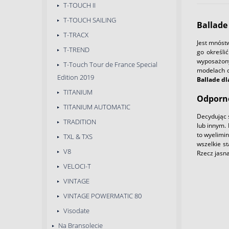
T-TOUCH II
T-TOUCH SAILING
Ballade
T-TRACX
Jest mnóst
T-TREND
go określi
wyposażony
T-Touch Tour de France Special
modelach c
Edition 2019
Ballade d
TITANIUM
Odporno
TITANIUM AUTOMATIC
Decydując 
TRADITION
lub innym.
to wyelimi
TXL & TXS
wszelkie s
V8
Rzecz jasn
VELOCI-T
VINTAGE
VINTAGE POWERMATIC 80
Visodate
Na Bransolecie