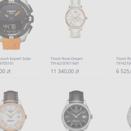
Touch Expert Solar
Tissot Rose Dream
Tissot 
4705101
T9142107611601
T914210
00 zł
11 340,00 zł
6 525,