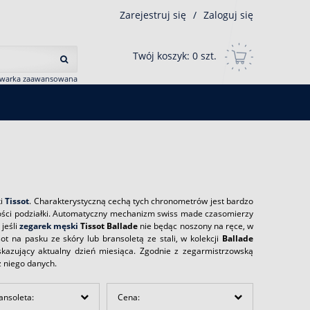
Zarejestruj się
/
Zaloguj się
Twój koszyk:
0
szt.
iwarka zaawansowana
ki
Tissot
. Charakterystyczną cechą tych chronometrów jest bardzo
głości podziałki. Automatyczny mechanizm swiss made czasomierzy
jeśli
zegarek męski
Tissot Ballade
nie będąc noszony na ręce, w
sot na pasku ze skóry lub bransoletą ze stali, w kolekcji
Ballade
skazujący aktualny dzień miesiąca. Zgodnie z zegarmistrzowską
z niego danych.
ansoleta:
Cena: