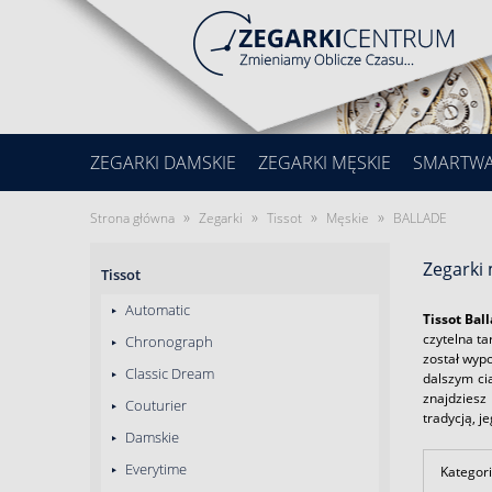
ZEGARKI DAMSKIE
ZEGARKI MĘSKIE
SMARTW
»
»
»
»
Strona główna
Zegarki
Tissot
Męskie
BALLADE
Zegarki
Tissot
Automatic
Tissot Bal
czytelna t
Chronograph
został wypo
Classic Dream
dalszym cią
znajdziesz
Couturier
tradycją, j
Damskie
Everytime
Kategori