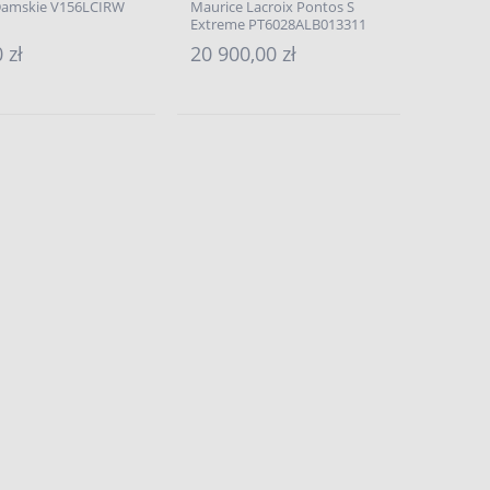
amskie V156LCIRW
Maurice Lacroix Pontos S
Extreme PT6028ALB013311
 zł
20 900,00 zł