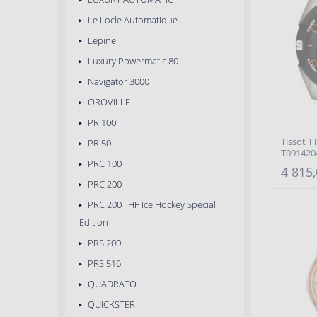
Le Locle Automatique
Lepine
Luxury Powermatic 80
Navigator 3000
OROVILLE
PR 100
Tissot T
PR 50
T091420
PRC 100
4 815,
PRC 200
PRC 200 IIHF Ice Hockey Special
Edition
PRS 200
PRS 516
QUADRATO
QUICKSTER