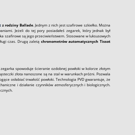
t
z rodziny Ballade
. Jednym z nich jest szafirowe szkiełko. Można
iami. Jeżeli do tej pory posiadałeś zegarek, który jednak był
ełka szafirowe są jego przeciwieństwem. Stosowane w luksusowych
ugi czas. Drugą zaletą
chronometrów automatycznych Tissot
 zegarka spowoduje ścieranie ozdobnej powłoki w kolorze złotym
ąsteczki złota nanoszone są na stal w warunkach próżni. Pozwala
gące osłabiać trwałość powłoki. Technologia PVD gwarantuje, że
aniczne i działanie czynników atmosferycznych i biologicznych.
icznych.