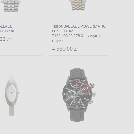
BALLADE
Tissot BALLADE POWERMATIC
1103700
80 SILICIUM
T108.408.22.278.01 - zegarek
00 zł
męski
4 950,00 zł