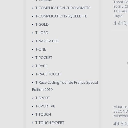
Tissot 
80 SILI
T-COMPLICATION CHRONOMETR
T108.408
męski
T-COMPLICATIONS SQUELETTE
4 410,
T-GOLD
T-LORD
T-NAVIGATOR
T-ONE
T-POCKET
T-RACE
T-RACE TOUCH
T-Race Cycling Tour de France Special
Edition 2019
T-SPORT
T-SPORT V8
Maurice
SECOND
T-TOUCH
MP6558
T-TOUCH EXPERT
49 500