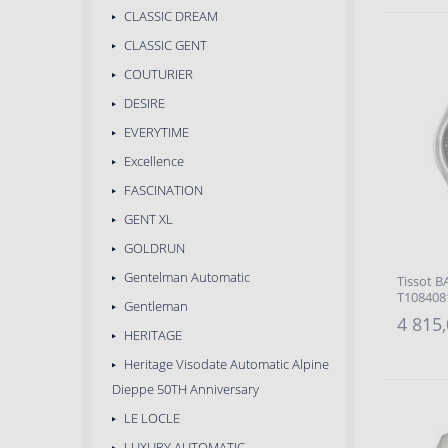
CLASSIC DREAM
CLASSIC GENT
COUTURIER
DESIRE
EVERYTIME
Excellence
FASCINATION
GENT XL
GOLDRUN
Gentelman Automatic
Tissot 
T108408
Gentleman
4 815,
HERITAGE
Heritage Visodate Automatic Alpine
Dieppe 50TH Anniversary
LE LOCLE
LUXURY AUTOMATIC