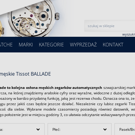
wyszuk
ATCHE
MARKI
KATEGORIE
WYPRZEDAŻ
KONTAKT
 męskie Tissot BALLADE
lade to kolejna osłona męskich zegarków automatycznych
szwajcarskiej mar
arcza, na której znajdziemy arabskie cyfry oraz wyraźne, widoczne z dużej odle
sażony w bardzo przydatną funkcję, jaką jest rezerwa chodu. Oznacza ona to, że 
gu przez jakiś czas będzie jeszcze działać. Niezależnie czy lubisz zegarki Tis
 coś dla siebie. Wybrane modele czasomierzy posiadają również datownik, w
ego położenie jest w miejscu godziny 3, co ułatwia odczytanie wskazywanych prze
a:
Płeć:
Pasek/Br