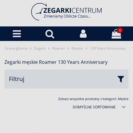
0
»
»
»
»
Strona główna
Zegarki
Roamer
Męskie
130 Years Anniversary
Zegarki męskie Roamer 130 Years Anniversary
Filtruj
Zobacz wszystkie produkty z kategorii:
Męskie
DOMYŚLNE SORTOWANIE