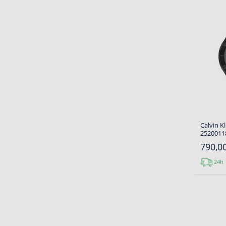
Calvin 
25200118
790,00
24h