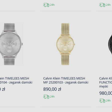
24h
24h
Klein TIMELEES MESH
Calvin Klein TIMELEES MESH
Calvin K
104 - zegarek damski
MF 25200103 - zegarek damski
FUNCTIO
męski
 zł
890,00 zł
980,00
24h
24h