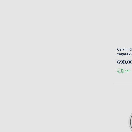
Calvin K
zegarek
690,00
48h