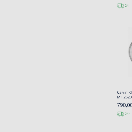
24h
Calvin 
MF 25200
790,00
24h