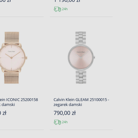
24h
lein ICONIC 25200158
Calvin Klein GLEAM 25100015 -
k damski
zegarek damski
 zł
790,00 zł
24h