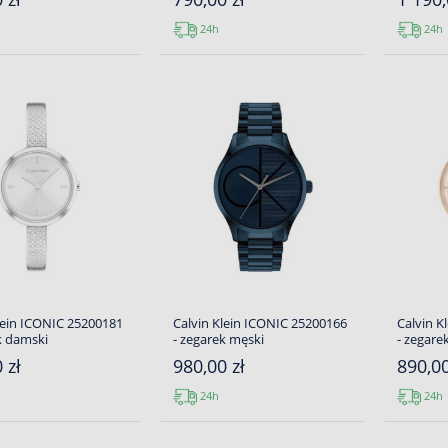
24h
24h
lein ICONIC 25200181
Calvin Klein ICONIC 25200166
Calvin K
k damski
- zegarek męski
- zegare
 zł
980,00 zł
890,00
24h
24h