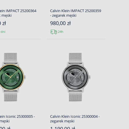
lein IMPACT 25200364
Calvin Klein IMPACT 25200359
k męski
- zegarek męski
 zł
980,00 zł
 dni
24h
lein Iconic 25300005 -
Calvin Klein Iconic 25300004 -
 męski
zegarek męski
00 zł
1 190,00 zł