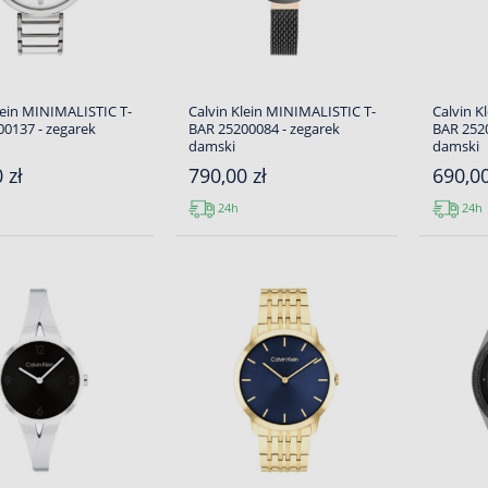
lein MINIMALISTIC T-
Calvin Klein MINIMALISTIC T-
Calvin K
0137 - zegarek
BAR 25200084 - zegarek
BAR 2520
damski
damski
 zł
790,00 zł
690,00
24h
24h