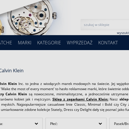
wyszuk
ATCHE
MARKI
KATEGORIE
WYPRZEDAŻ
KONTAKT
Calvin Klein
lvin Klein
Inc. to jedna z wiodących marek modowych na świecie. Jej wyjątko
 'Make the most of every moment' to hasło reklamowe marki, które świetnie odd
ry Calvin Klein
są nowoczesne, minimalistyczne, a jednocześnie utrzymane 
arówno kobiet jak i mężczyzn.
Sklep z zegarkami Calvin Klein:
Nasz
sklep
 męskich. Najpopularniejsze casualowe linie Classic, Minimal i Bold czy Cit
 umiarkowanie zdobne kolekcje Stately, Dress czy Delight dały się poznać jako fu
a:
Płeć:
Pasek/Br