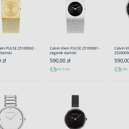
lein PULSE 25100062 -
Calvin Klein PULSE 25100061 -
Calvin 
 damski
zegarek damski
25200050
 zł
590,00 zł
590,00
do 5 dni
24h