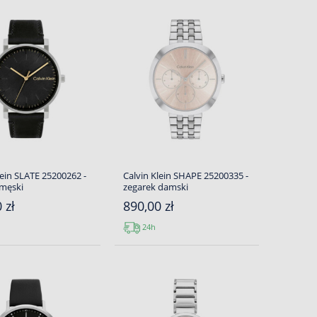
lein SLATE 25200262 -
Calvin Klein SHAPE 25200335 -
 męski
zegarek damski
 zł
890,00 zł
24h