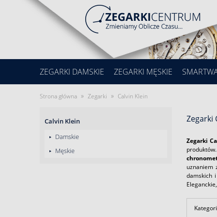
ZEGARKI DAMSKIE
ZEGARKI MĘSKIE
SMARTW
»
»
Strona główna
Zegarki
Calvin Klein
Zegarki 
Calvin Klein
Damskie
Zegarki Ca
produktów.
Męskie
chronomet
uznaniem z
damskich i
Eleganckie,
Kategori