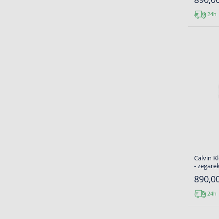
24h
Calvin K
- zegare
890,00
24h