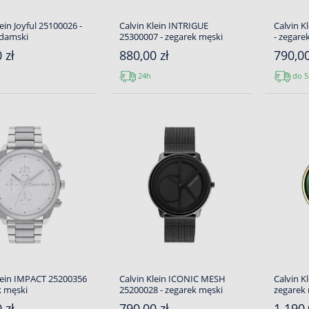
ein Joyful 25100026 -
Calvin Klein INTRIGUE
Calvin K
 damski
25300007 - zegarek męski
- zegare
 zł
880,00 zł
790,00
24h
do 5
lein IMPACT 25200356
Calvin Klein ICONIC MESH
Calvin K
k męski
25200028 - zegarek męski
zegarek
 zł
790,00 zł
1 190,