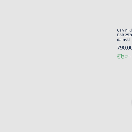
Calvin K
BAR 2520
damski
790,00
24h