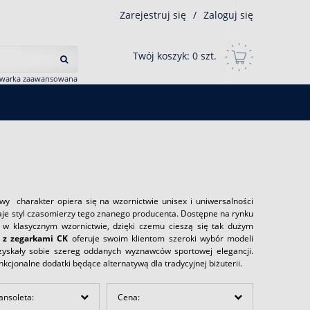
Zarejestruj się
/
Zaloguj się
Twój koszyk:
0
szt.
iwarka zaawansowana
wy charakter opiera się na wzornictwie unisex i uniwersalności
aje styl czasomierzy tego znanego producenta. Dostępne na rynku
w klasycznym wzornictwie, dzięki czemu cieszą się tak dużym
 z zegarkami CK
oferuje swoim klientom szeroki wybór modeli
y zyskały sobie szereg oddanych wyznawców sportowej elegancji.
nkcjonalne dodatki będące alternatywą dla tradycyjnej biżuterii.
ansoleta:
Cena: