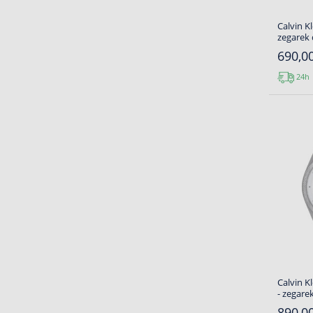
Calvin Kl
zegarek
690,00
24h
Calvin K
- zegare
890,00