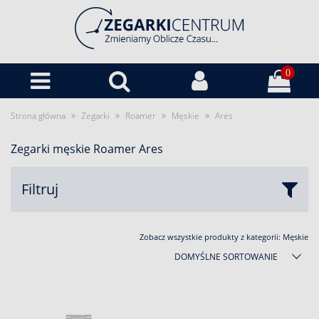
0
»
»
»
»
Strona główna
Zegarki
Roamer
Męskie
Ares
Zegarki męskie Roamer Ares
Filtruj
Zobacz wszystkie produkty z kategorii:
Męskie
DOMYŚLNE SORTOWANIE