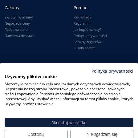
Zakupy
Pomoc
Zwroty i wymiany
Reklamacje
Negocjacja ceny
Regulamin
Rabat na start!
Jak kupić na raty?
Darmowa dostawa
Polityka prywatności
Serwisy zegarków
Zużyty sprzęt
Moje konto
Informacje
Polityka prywatności
Używamy plików cookie
Logowanie
Kontakt
Możemy je zamieścić w celu analizy danych dotyczących odwiedzających,
Karta Stałego Klienta
O firmie
ulepszenia naszej strony internetowej, pokazania spersonalizowanych
Moje zamówienia
Dlaczego my?
treści i zapewnienia Państwu wspaniałego doświadczenia na stronie
Ustawienia konta
Blog
internetowej. Aby uzyskać więcej informacji na temat plików cookie, których
Słownik
używamy, otwórz ustawienia.
Leksykon zegarków
Akceptuj wszystko
Dostosuj
Nie zgadzam się