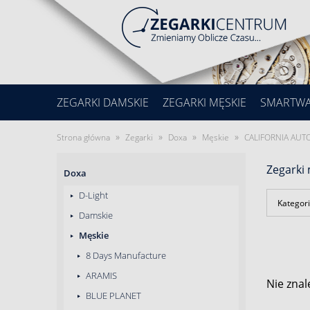
ZEGARKI DAMSKIE
ZEGARKI MĘSKIE
SMARTW
»
»
»
»
Strona główna
Zegarki
Doxa
Męskie
CALIFORNIA AUT
Zegarki
Doxa
D-Light
Kategori
Damskie
Męskie
8 Days Manufacture
ARAMIS
Nie znal
BLUE PLANET