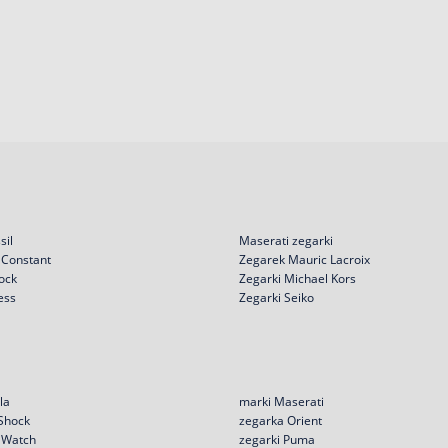
sil
Maserati zegarki
 Constant
Zegarek Mauric Lacroix
ock
Zegarki Michael Kors
ess
Zegarki Seiko
la
marki Maserati
 Shock
zegarka Orient
e Watch
zegarki Puma