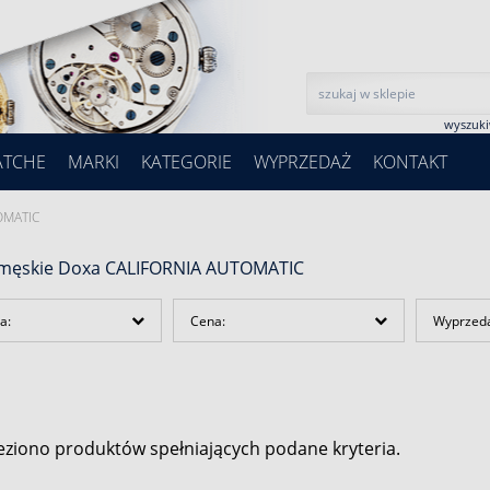
wyszuk
ATCHE
MARKI
KATEGORIE
WYPRZEDAŻ
KONTAKT
OMATIC
 męskie Doxa CALIFORNIA AUTOMATIC
a:
Cena:
Wyprzed
eziono produktów spełniających podane kryteria.