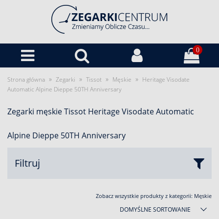
0
»
»
»
»
Strona główna
Zegarki
Tissot
Męskie
Heritage Visodate
Automatic Alpine Dieppe 50TH Anniversary
Zegarki męskie Tissot Heritage Visodate Automatic
Alpine Dieppe 50TH Anniversary
Filtruj
Zobacz wszystkie produkty z kategorii:
Męskie
DOMYŚLNE SORTOWANIE