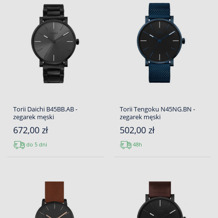
Torii Daichi B45BB.AB -
Torii Tengoku N45NG.BN -
zegarek męski
zegarek męski
672,00 zł
502,00 zł
do 5 dni
48h