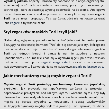
wysokiej jakości.
Koperty i bransolety tworzone są z antyalergicznej stali
szlachetnej o różnych odcieniach nanoszony przy użyciu najnowszych
technologii, które zapewniają wysoką odporność na ścieranie. Analogowe
tarcze chroni mineralne szkło o powłoce szafirowej, które wyróżnia
zegarki
Torii
na tle innych propozycji. Tak, wyróżnia, gdyż nie jest łatwo wskazać
inne
zegarki
z tą właśnie cechą.
Styl zegarków męskich Torii czyli jaki?
Niebanalny, wyjątkowy, ponadprzeciętny choć jednocześnie bardzo prosty.
Bazujący na doskonałej harmonii "WA" dał się poznać jako styl, którego nie
można nie docenić. Daje on możliwość swobodnego dobierania zegarków
Torii do różnych kreacji i patrzenia na nie zgodnie z naszymi
upodobaniami. Torii męskie choć są w ogólnym ujęciu po prostu fashion,
można też uznać np. za
zegarki eleganckie
i uczynić z nich element
wyjściowego stroju. Bez wątpienia są to wyjątkowe
zegarki na bransolecie.
Jakie mechanizmy mają męskie zegarki Torii?
Męskie zegarki Torii posiadają mechanizmy kwarcowe japońskiej
produkcji.
Jak przystało na Japończyków wyróżnia je precyzja i
dopracowanie praktycznie pod każdym kątem. Tworzone są tak, aby były
niezawodne i pracowały właściwie przez lata. Zasilane baterią zegarki Torii
męskie są bardzo wygodne w korzystaniu i cieszą użytkowników
szukających symbiozy między stylem a jakością. Torii sprawia, że klienci