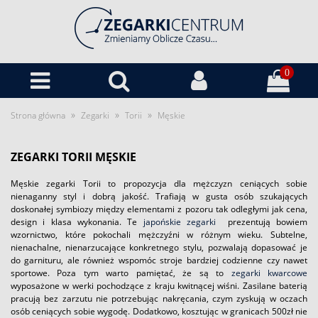
0
»
»
»
Strona główna
Zegarki
Torii
Męskie
ZEGARKI TORII MĘSKIE
Męskie zegarki Torii to propozycja dla mężczyzn ceniących sobie
nienaganny styl i dobrą jakość. Trafiają w gusta osób szukających
doskonałej symbiozy między elementami z pozoru tak odległymi jak cena,
design i klasa wykonania. Te
japońskie zegarki
prezentują bowiem
wzornictwo, które pokochali mężczyźni w różnym wieku. Subtelne,
nienachalne, nienarzucające konkretnego stylu, pozwalają dopasować je
do garnituru, ale również wspomóc stroje bardziej codzienne czy nawet
sportowe. Poza tym warto pamiętać, że są to
zegarki kwarcowe
wyposażone w werki pochodzące z kraju kwitnącej wiśni. Zasilane baterią
pracują bez zarzutu nie potrzebując nakręcania, czym zyskują w oczach
osób ceniących sobie wygodę. Dodatkowo, kosztując w granicach 500zł nie