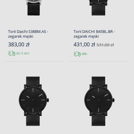
Torii Daichi S38BM.AS -
Torii DAICHI B45BL.BR -
zegarek męski
zegarek męski
383,00 zł
431,00 zł
531,00 zł
do 5 dni
48h