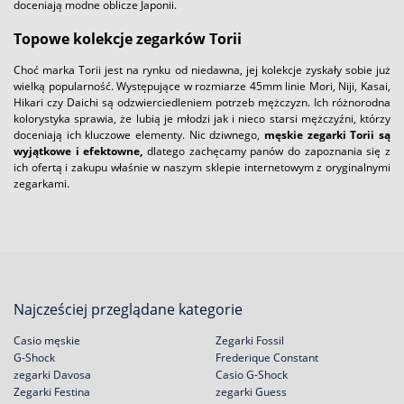
doceniają modne oblicze Japonii.
Topowe kolekcje zegarków Torii
Choć marka Torii jest na rynku od niedawna, jej kolekcje zyskały sobie już
wielką popularność. Występujące w rozmiarze 45mm linie Mori, Niji, Kasai,
Hikari czy Daichi są odzwierciedleniem potrzeb mężczyzn. Ich różnorodna
kolorystyka sprawia, że lubią je młodzi jak i nieco starsi mężczyźni, którzy
doceniają ich kluczowe elementy. Nic dziwnego,
męskie zegarki Torii są
wyjątkowe i efektowne,
dlatego zachęcamy panów do zapoznania się z
ich ofertą i zakupu właśnie w naszym sklepie internetowym z oryginalnymi
zegarkami.
Najcześciej przeglądane kategorie
Casio męskie
Zegarki Fossil
G-Shock
Frederique Constant
zegarki Davosa
Casio G-Shock
Zegarki Festina
zegarki Guess