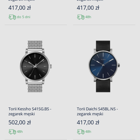
417,00 zł
417,00 zł
do 5 dni
48h
Torii Kessho S41SG.BS -
Torii Daichi S45BL.NS -
zegarek męski
zegarek męski
502,00 zł
417,00 zł
48h
48h