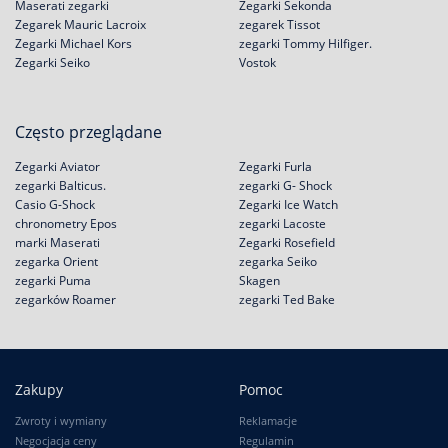
Maserati zegarki
Zegarki Sekonda
Zegarek Mauric Lacroix
zegarek Tissot
Zegarki Michael Kors
zegarki Tommy Hilfiger.
Zegarki Seiko
Vostok
Często przeglądane
Zegarki Aviator
Zegarki Furla
zegarki Balticus.
zegarki G- Shock
Casio G-Shock
Zegarki Ice Watch
chronometry Epos
zegarki Lacoste
marki Maserati
Zegarki Rosefield
zegarka Orient
zegarka Seiko
zegarki Puma
Skagen
zegarków Roamer
zegarki Ted Bake
Zakupy
Pomoc
Zwroty i wymiany
Reklamacje
Negocjacja ceny
Regulamin