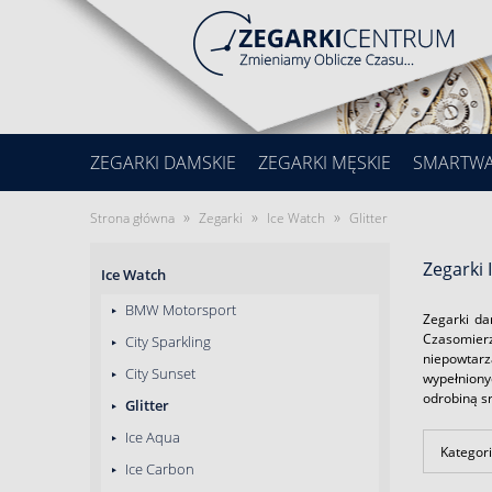
ZEGARKI DAMSKIE
ZEGARKI MĘSKIE
SMARTW
»
»
»
Strona główna
Zegarki
Ice Watch
Glitter
Zegarki 
Ice Watch
BMW Motorsport
Zegarki d
Czasomierz
City Sparkling
niepowtarz
City Sunset
wypełniony
odrobiną s
Glitter
Ice Aqua
Kategori
Ice Carbon