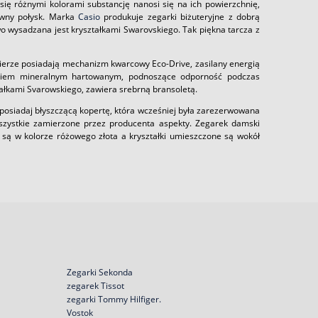
się różnymi kolorami substancję nanosi się na ich powierzchnię,
arwny połysk. Marka
Casio
produkuje zegarki biżuteryjne z dobrą
o wysadzana jest kryształkami Swarovskiego. Tak piękna tarcza z
ierze posiadają mechanizm kwarcowy Eco-Drive, zasilany energią
ełkiem mineralnym hartowanym, podnoszące odporność podczas
ałkami Svarowskiego, zawiera srebrną bransoletą.
posiadaj błyszczącą kopertę, która wcześniej była zarezerwowana
 wszystkie zamierzone przez producenta aspekty. Zegarek damski
e są w kolorze różowego złota a kryształki umieszczone są wokół
Zegarki Sekonda
zegarek Tissot
zegarki Tommy Hilfiger.
Vostok