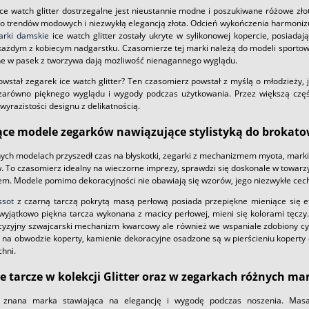
 ice watch glitter dostrzegalne jest nieustannie modne i poszukiwane różowe zł
do trendów modowych i niezwykłą elegancją złota. Odcień wykończenia harmonizuj
arki damskie
ice watch glitter zostały ukryte w sylikonowej kopercie, posiadaj
każdym z kobiecym nadgarstku. Czasomierze tej marki należą do modeli sportow
 w pasek z tworzywa dają możliwość nienagannego wyglądu.
owstał zegarek ice watch glitter? Ten czasomierz powstał z myślą o młodzieży, 
zarówno pięknego wyglądu i wygody podczas użytkowania. Przez większą częś
wyrazistości designu z delikatnością.
ące modele zegarków nawiązujące stylistyką do brokatow
nych modelach przyszedł czas na błyskotki, zegarki z mechanizmem myota, mark
. To czasomierz idealny na wieczorne imprezy, sprawdzi się doskonale w towarzy
iem. Modele pomimo dekoracyjności nie obawiają się wzorów, jego niezwykłe cec
ssot
z czarną tarczą pokrytą masą perłową posiada przepiękne mieniące się ef
 wyjątkowo piękna tarcza wykonana z macicy perłowej, mieni się kolorami tęcz
ecyzyjny szwajcarski mechanizm kwarcowy ale również we wspaniale zdobiony cy
 na obwodzie koperty, kamienie dekoracyjne osadzone są w pierścieniu koperty c
chni.
e tarcze w kolekcji Glitter oraz w zegarkach różnych ma
znana marka stawiająca na elegancję i wygodę podczas noszenia. Masa