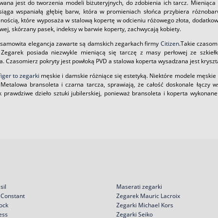
wana jest do tworzenia modeli biżuteryjnych, do zdobienia ich tarcz. Mieniąca 
osiąga wspaniałą głębię barw, która w promieniach słońca przybiera różnob
nością, które wyposaża w stalową kopertę w odcieniu różowego złota, dodatkow
ej, skórzany pasek, indeksy w barwie koperty, zachwycają kobiety.
iesamowita elegancja zawarte są damskich zegarkach firmy
Citizen
.Takie czasom
. Zegarek posiada niezwykle mieniącą się tarczę z masy perłowej ze szki
a. Czasomierz pokryty jest powłoką PVD a stalowa koperta wysadzana jest kryszt
iger to zegarki
męskie i damskie różniące się estetyką. Niektóre modele męskie 
. Metalowa bransoleta i czarna tarcza, sprawiają, że całość doskonale łączy
k prawdziwe dzieło sztuki jubilerskiej, ponieważ bransoleta i koperta wykonan
sil
Maserati zegarki
 Constant
Zegarek Mauric Lacroix
ock
Zegarki Michael Kors
ess
Zegarki Seiko