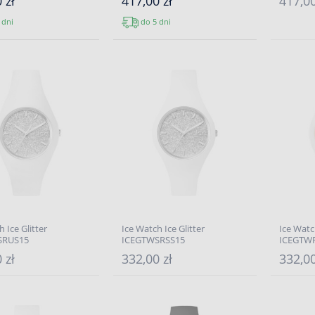
 zł
417,00 zł
417,00
 dni
do 5 dni
 Ice Glitter
Ice Watch Ice Glitter
Ice Watch
SRUS15
ICEGTWSRSS15
ICEGTW
 zł
332,00 zł
332,00