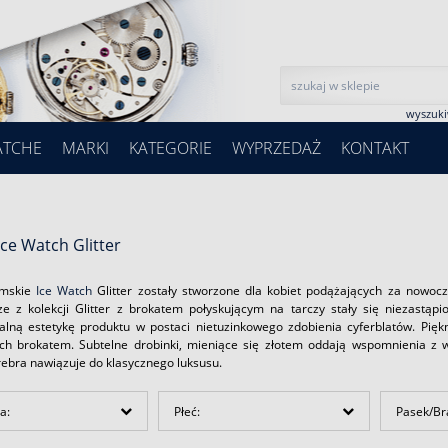
wyszuk
ATCHE
MARKI
KATEGORIE
WYPRZEDAŻ
KONTAKT
Ice Watch Glitter
amskie
Ice Watch
Glitter zostały stworzone dla kobiet podążających za nowocze
e z kolekcji Glitter z brokatem połyskującym na tarczy stały się niezastąpi
alną estetykę produktu w postaci nietuzinkowego zdobienia cyferblatów. Pięk
ch brokatem. Subtelne drobinki, mieniące się złotem oddają wspomnienia z wa
rebra nawiązuje do klasycznego luksusu.
a:
Płeć:
Pasek/Br