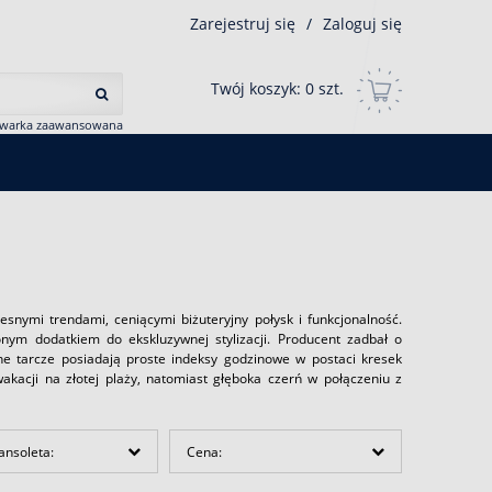
Zarejestruj się
/
Zaloguj się
Twój koszyk:
0
szt.
iwarka zaawansowana
snymi trendami, ceniącymi biżuteryjny połysk i funkcjonalność.
onym dodatkiem do ekskluzywnej stylizacji. Producent zadbał o
ne tarcze posiadają proste indeksy godzinowe w postaci kresek
kacji na złotej plaży, natomiast głęboka czerń w połączeniu z
ansoleta:
Cena: