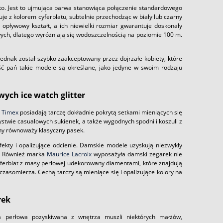
oto. Jest to ujmująca barwa stanowiąca połączenie standardowego
e z kolorem cyferblatu, subtelnie przechodząc w biały lub czarny
ą opływowy kształt, a ich niewielki rozmiar gwarantuje doskonały
ych, dlatego wyróżniają się wodoszczelnością na poziomie 100 m.
jednak został szybko zaakceptowany przez dojrzałe kobiety, które
ć pań takie modele są określane, jako jedyne w swoim rodzaju
ych ice watch glitter
i
Timex
posiadają tarczę dokładnie pokrytą setkami mieniących się
stwie casualowych sukienek, a także wygodnych spodni i koszuli z
hy równoważy klasyczny pasek.
ekty i opalizujące odcienie. Damskie modele uzyskują niezwykły
y. Również marka
Maurice Lacroix
wyposażyła damski zegarek nie
ferblat z masy perłowej udekorowany diamentami, które znajdują
zasomierza. Cechą tarczy są mieniące się i opalizujące kolory na
rek
 perłowa pozyskiwana z wnętrza muszli niektórych małżów,