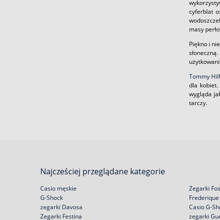
wykorzysty
cyferblat 
wodoszczel
masy perłow
Piękno i n
słoneczną
użytkowani
Tommy Hilf
dla kobiet
wygląda ja
tarczy.
Najcześciej przeglądane kategorie
Casio męskie
Zegarki Fos
G-Shock
Frederique
zegarki Davosa
Casio G-Sh
Zegarki Festina
zegarki Gu