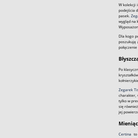
W kolekcji
podejścia 
pasek.
Zeg
wygląd na 
Wyposażone
Dla kogo p
poszukują 
połączenie 
Błyszcz
Po klasycz
kryształków
kołnierzyk
Zegarek Ti
charakter,
tylko w pr
się również
jej powierz
Mieniąc
Certina
to 