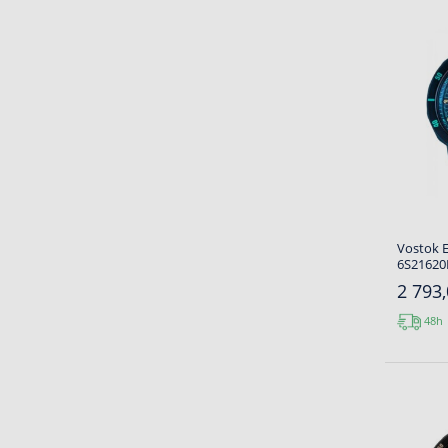
Vostok 
6S21620
2 793,
48h