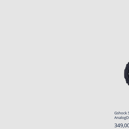
Gshock 
AnalogDi
349,00