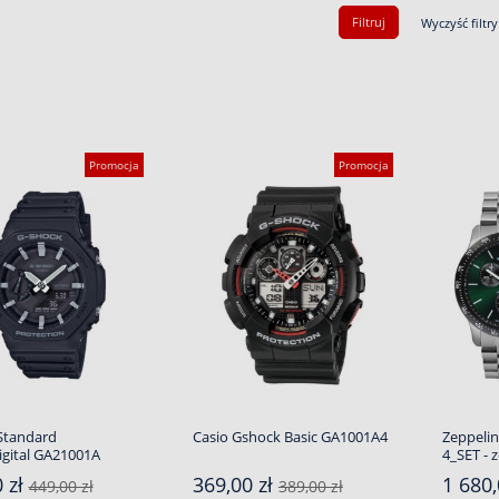
Filtruj
Wyczyść filtry
Promocja
Promocja
Standard
Casio Gshock Basic GA1001A4
Zeppelin
gital GA21001A
4_SET - 
 zł
369,00 zł
1 680,
449,00 zł
389,00 zł