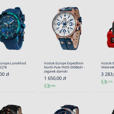
Europe Lunokhod
Vostok Europe Expedition
Vostok 
E278
North Pole YN55-595B641 -
VK64-64
zegarek damski
00 zł
3 283,
1 650,00 zł
12h
48h