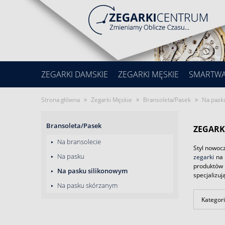
ZEGARKI DAMSKIE
ZEGARKI MĘSKIE
SMARTW
»
»
»
Strona główna
Zegarki Męskie
Bransoleta/Pasek
Na pask
Bransoleta/Pasek
ZEGARK
Na bransolecie
Styl nowoc
Na pasku
zegarki
na 
produktów 
Na pasku silikonowym
specjalizuj
Na pasku skórzanym
Kategori