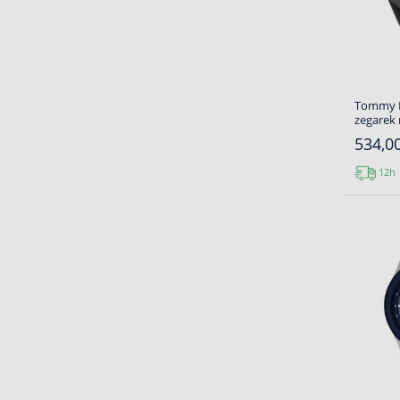
Tommy Hi
zegarek
534,00
12h