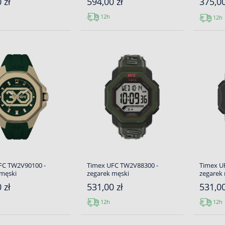
 zł
594,00 zł
375,0
12h
12h
FC TW2V90100 -
Timex UFC TW2V88300 -
Timex U
 męski
zegarek męski
zegarek
 zł
531,00 zł
531,00
12h
12h