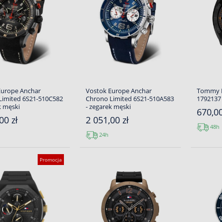
Europe Anchar
Vostok Europe Anchar
Tommy H
Limited 6S21-510C582
Chrono Limited 6S21-510A583
1792137 
k męski
- zegarek męski
670,00
00 zł
2 051,00 zł
48h
24h
Promocja