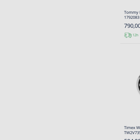
Tommy H
1792083 
790,00
12h
Timex 
TW2V735