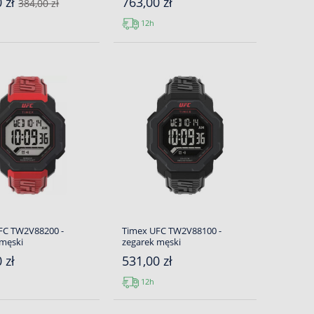
0 zł
763,00 zł
384,00 zł
12h
FC TW2V88200 -
Timex UFC TW2V88100 -
 męski
zegarek męski
 zł
531,00 zł
12h