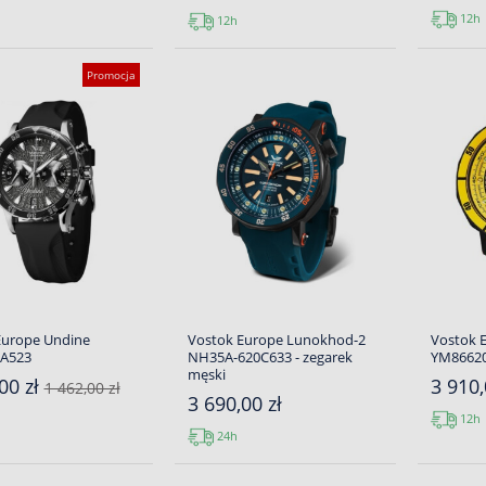
12h
12h
Promocja
Europe Undine
Vostok Europe Lunokhod-2
Vostok 
A523
NH35A-620C633 - zegarek
YM8662
męski
00 zł
3 910,
1 462,00 zł
3 690,00 zł
12h
24h