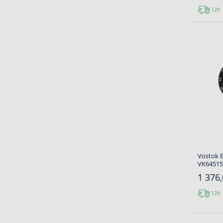
12h
Vostok 
VK64515
1 376,
12h