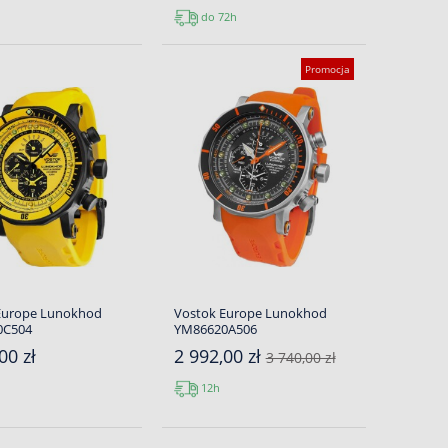
do 72h
Promocja
Europe Lunokhod
Vostok Europe Lunokhod
0C504
YM86620A506
00 zł
2 992,00 zł
3 740,00 zł
12h