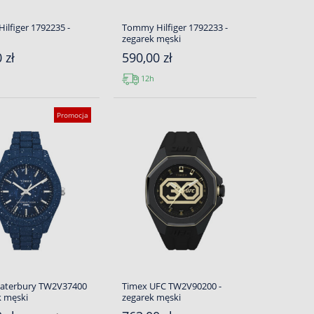
lfiger 1792235 -
Tommy Hilfiger 1792233 -
zegarek męski
 zł
590,00 zł
12h
Promocja
aterbury TW2V37400
Timex UFC TW2V90200 -
k męski
zegarek męski