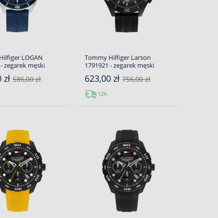
ilfiger LOGAN
Tommy Hilfiger Larson
- zegarek męski
1791921 - zegarek męski
0 zł
623,00 zł
586,00 zł
756,00 zł
12h