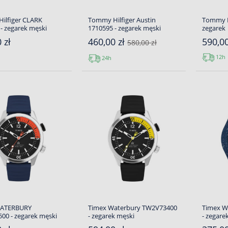
ilfiger CLARK
Tommy Hilfiger Austin
Tommy Hi
- zegarek męski
1710595 - zegarek męski
zegarek
 zł
460,00 zł
590,00
580,00 zł
12h
24h
WATERBURY
Timex Waterbury TW2V73400
Timex W
00 - zegarek męski
- zegarek męski
- zegare