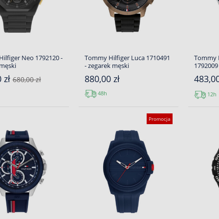
lfiger Neo 1792120 -
Tommy Hilfiger Luca 1710491
Tommy H
 męski
- zegarek męski
1792009 
 zł
880,00 zł
483,0
680,00 zł
48h
12h
Promocja