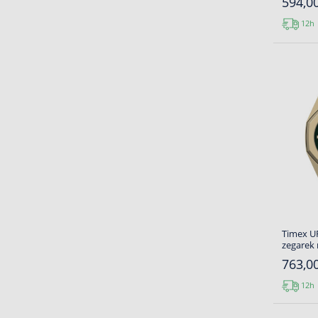
594,00
12h
Timex U
zegarek
763,00
12h