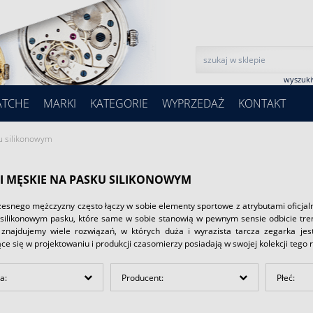
wyszuk
ATCHE
MARKI
KATEGORIE
WYPRZEDAŻ
KONTAKT
u silikonowym
I MĘSKIE NA PASKU SILIKONOWYM
zesnego mężczyzny często łączy w sobie elementy sportowe z atrybutami oficjaln
silikonowym pasku, które same w sobie stanowią w pewnym sensie odbicie t
znajdujemy wiele rozwiązań, w których duża i wyrazista tarcza zegarka jes
ące się w projektowaniu i produkcji czasomierzy posiadają w swojej kolekcji tego 
a:
Producent:
Płeć: