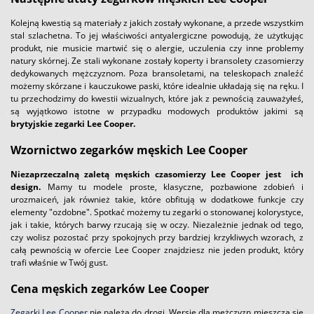
Kolejną kwestią są materiały z jakich zostały wykonane, a przede wszystkim
stal szlachetna. To jej właściwości antyalergiczne powodują, że użytkując
produkt, nie musicie martwić się o alergie, uczulenia czy inne problemy
natury skórnej. Ze stali wykonane zostały koperty i bransolety czasomierzy
dedykowanych mężczyznom. Poza bransoletami, na teleskopach znaleźć
możemy skórzane i kauczukowe paski, które idealnie układają się na ręku. I
tu przechodzimy do kwestii wizualnych, które jak z pewnością zauważyłeś,
są wyjątkowo istotne w przypadku modowych produktów jakimi są
brytyjskie zegarki Lee Cooper.
Wzornictwo zegarków męskich Lee Cooper
Niezaprzeczalną zaletą męskich czasomierzy Lee Cooper jest ich
design.
Mamy tu modele proste, klasyczne, pozbawione zdobień i
urozmaiceń, jak również takie, które obfitują w dodatkowe funkcje czy
elementy "ozdobne". Spotkać możemy tu zegarki o stonowanej kolorystyce,
jak i takie, których barwy rzucają się w oczy. Niezależnie jednak od tego,
czy wolisz pozostać przy spokojnych przy bardziej krzykliwych wzorach, z
całą pewnością w ofercie Lee Cooper znajdziesz nie jeden produkt, który
trafi właśnie w Twój gust.
Cena męskich zegarków Lee Cooper
Zegarki Lee Cooper
nie należą do drogi. Wersje dla mężczyzn mieszczą się