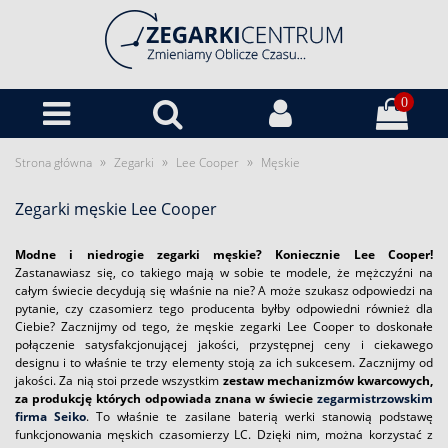
0
»
»
»
Strona główna
Zegarki
Lee Cooper
Męskie
Zegarki męskie Lee Cooper
Modne i niedrogie zegarki męskie? Koniecznie Lee Cooper!
Zastanawiasz się, co takiego mają w sobie te modele, że mężczyźni na
całym świecie decydują się właśnie na nie? A może szukasz odpowiedzi na
pytanie, czy czasomierz tego producenta byłby odpowiedni również dla
Ciebie? Zacznijmy od tego, że męskie zegarki Lee Cooper to doskonałe
połączenie satysfakcjonującej jakości, przystępnej ceny i ciekawego
designu i to właśnie te trzy elementy stoją za ich sukcesem. Zacznijmy od
jakości. Za nią stoi przede wszystkim
zestaw mechanizmów kwarcowych,
za produkcję których odpowiada znana w świecie
zegarmistrzowskim
firma Seiko
. To właśnie te zasilane baterią werki stanowią podstawę
funkcjonowania męskich czasomierzy LC. Dzięki nim, można korzystać z