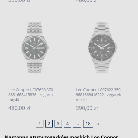
Lee Cooper LC07630.370
Lee Cooper LC07622.350
8681668415836 - zegarek
8681668416222 - zegarek
męski
męski
480,00 zł
390,00 zł
1
2
3
4
…
18
»
Następne atuty zegarków męskich Lee Cooper