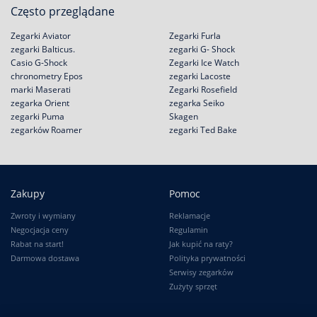
Często przeglądane
Zegarki Aviator
Zegarki Furla
zegarki Balticus.
zegarki G- Shock
Casio G-Shock
Zegarki Ice Watch
chronometry Epos
zegarki Lacoste
marki Maserati
Zegarki Rosefield
zegarka Orient
zegarka Seiko
zegarki Puma
Skagen
zegarków Roamer
zegarki Ted Bake
Zakupy
Pomoc
Zwroty i wymiany
Reklamacje
Negocjacja ceny
Regulamin
Rabat na start!
Jak kupić na raty?
Darmowa dostawa
Polityka prywatności
Serwisy zegarków
Zużyty sprzęt