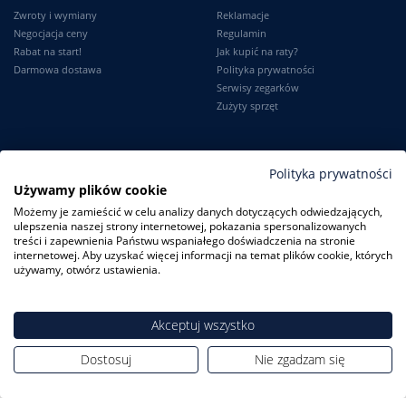
Zwroty i wymiany
Reklamacje
Negocjacja ceny
Regulamin
Rabat na start!
Jak kupić na raty?
Darmowa dostawa
Polityka prywatności
Serwisy zegarków
Zużyty sprzęt
Moje konto
Informacje
Polityka prywatności
Używamy plików cookie
Logowanie
Kontakt
Możemy je zamieścić w celu analizy danych dotyczących odwiedzających,
Karta Stałego Klienta
O firmie
ulepszenia naszej strony internetowej, pokazania spersonalizowanych
Moje zamówienia
Dlaczego my?
treści i zapewnienia Państwu wspaniałego doświadczenia na stronie
Ustawienia konta
Blog
internetowej. Aby uzyskać więcej informacji na temat plików cookie, których
Słownik
używamy, otwórz ustawienia.
Leksykon zegarków
Akceptuj wszystko
Dostosuj
Nie zgadzam się
ZegarkiCentrum.pl
| ul. Derdowskiego 8A/1 80-319 Gdańsk
| Tel.:
+48
608 23 29 23
| E-mail:
sklep@zegarkicentrum.pl