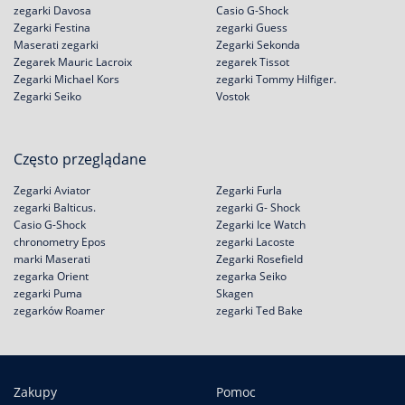
zegarki Davosa
Casio G-Shock
Zegarki Festina
zegarki Guess
Maserati zegarki
Zegarki Sekonda
Zegarek Mauric Lacroix
zegarek Tissot
Zegarki Michael Kors
zegarki Tommy Hilfiger.
Zegarki Seiko
Vostok
Często przeglądane
Zegarki Aviator
Zegarki Furla
zegarki Balticus.
zegarki G- Shock
Casio G-Shock
Zegarki Ice Watch
chronometry Epos
zegarki Lacoste
marki Maserati
Zegarki Rosefield
zegarka Orient
zegarka Seiko
zegarki Puma
Skagen
zegarków Roamer
zegarki Ted Bake
Zakupy
Pomoc