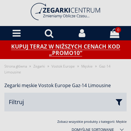
0
KUPUJ TERAZ W NIŻSZYCH CENACH KOD
„PROMO10”
»
»
»
»
Strona główna
Zegarki
Vostok Europe
Męskie
Gaz-14
Limousine
Zegarki męskie Vostok Europe Gaz-14 Limousine
Filtruj
Zobacz wszystkie produkty z kategorii:
Męskie
DOMYŚLNE SORTOWANIE