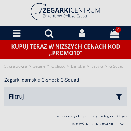
0
KUPUJ TERAZ W NIŻSZYCH CENACH KOD
„PROMO10”
»
»
»
»
»
Strona główna
Zegarki
G-shock
Damskie
Baby-G
G-Squad
Zegarki damskie G-shock G-Squad
Filtruj
Zobacz wszystkie produkty z kategorii:
Baby-G
DOMYŚLNE SORTOWANIE