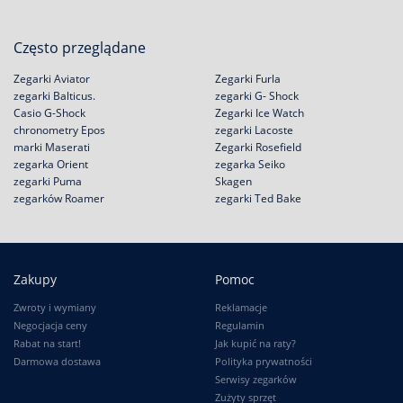
Często przeglądane
Zegarki Aviator
Zegarki Furla
zegarki Balticus.
zegarki G- Shock
Casio G-Shock
Zegarki Ice Watch
chronometry Epos
zegarki Lacoste
marki Maserati
Zegarki Rosefield
zegarka Orient
zegarka Seiko
zegarki Puma
Skagen
zegarków Roamer
zegarki Ted Bake
Zakupy
Pomoc
Zwroty i wymiany
Reklamacje
Negocjacja ceny
Regulamin
Rabat na start!
Jak kupić na raty?
Darmowa dostawa
Polityka prywatności
Serwisy zegarków
Zużyty sprzęt