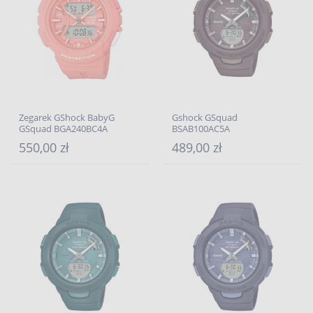
Zegarek GShock BabyG
Gshock GSquad
GSquad BGA240BC4A
BSAB100AC5A
550,00 zł
489,00 zł