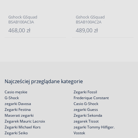
Gshock GSquad
Gshock GSquad
BSAB100AC3A
BSAB100AC2A
468,00 zł
489,00 zł
Najcześciej przeglądane kategorie
Casio męskie
Zegarki Fossil
G-Shock
Frederique Constant
zegarki Davosa
Casio G-Shock
Zegarki Festina
zegarki Guess
Maserati zegarki
Zegarki Sekonda
Zegarek Mauric Lacroix
zegarek Tissot
Zegarki Michael Kors
zegarki Tommy Hilfiger.
Zegarki Seiko
Vostok