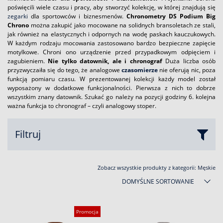
poświęcili wiele czasu i pracy, aby stworzyć kolekcję, w której znajdują się
zegarki
dla sportowców i biznesmenów.
Chronometry DS Podium Big
Chrono
można zakupić jako mocowane na solidnych bransoletach ze stali,
jak również na elastycznych i odpornych na wodę paskach kauczukowych.
W każdym rodzaju mocowania zastosowano bardzo bezpieczne zapięcie
motylkowe. Chroni ono urządzenie przed przypadkowym odpięciem i
zagubieniem.
Nie tylko datownik, ale i chronograf
Duża liczba osób
przyzwyczaiła się do tego, że analogowe
czasomierze
nie oferują nic, poza
funkcją pomiaru czasu. W prezentowanej kolekcji każdy model został
wyposażony w dodatkowe funkcjonalności. Pierwsza z nich to dobrze
wszystkim znany datownik. Szukać go należy na pozycji godziny 6. kolejna
ważna funkcja to chronograf – czyli analogowy stoper.
Filtruj
Zobacz wszystkie produkty z kategorii:
Męskie
DOMYŚLNE SORTOWANIE
Promocja