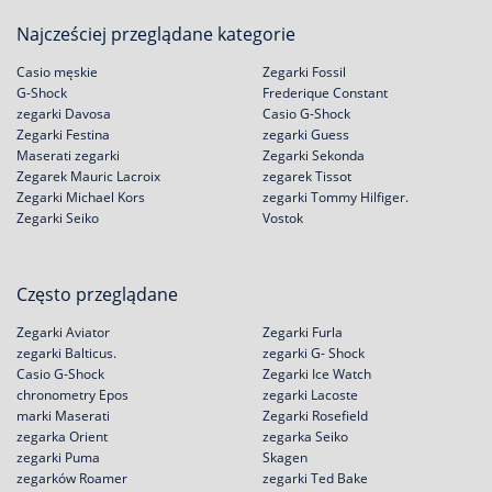
Najcześciej przeglądane kategorie
Casio męskie
Zegarki Fossil
G-Shock
Frederique Constant
zegarki Davosa
Casio G-Shock
Zegarki Festina
zegarki Guess
Maserati zegarki
Zegarki Sekonda
Zegarek Mauric Lacroix
zegarek Tissot
Zegarki Michael Kors
zegarki Tommy Hilfiger.
Zegarki Seiko
Vostok
Często przeglądane
Zegarki Aviator
Zegarki Furla
zegarki Balticus.
zegarki G- Shock
Casio G-Shock
Zegarki Ice Watch
chronometry Epos
zegarki Lacoste
marki Maserati
Zegarki Rosefield
zegarka Orient
zegarka Seiko
zegarki Puma
Skagen
zegarków Roamer
zegarki Ted Bake