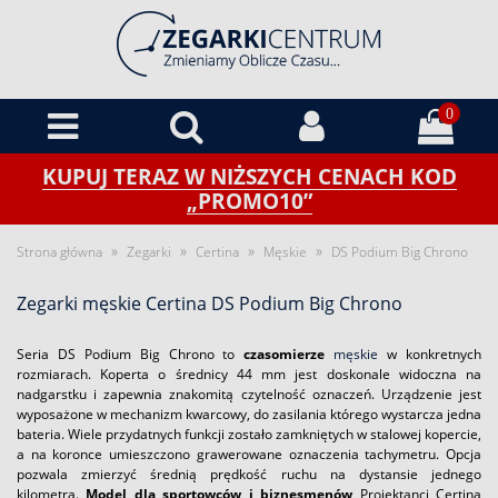
0
KUPUJ TERAZ W NIŻSZYCH CENACH KOD
„PROMO10”
»
»
»
»
Strona główna
Zegarki
Certina
Męskie
DS Podium Big Chrono
Zegarki męskie Certina DS Podium Big Chrono
Seria DS Podium Big Chrono to
czasomierze
męskie
w konkretnych
rozmiarach. Koperta o średnicy 44 mm jest doskonale widoczna na
nadgarstku i zapewnia znakomitą czytelność oznaczeń. Urządzenie jest
wyposażone w mechanizm kwarcowy, do zasilania którego wystarcza jedna
bateria. Wiele przydatnych funkcji zostało zamkniętych w stalowej kopercie,
a na koronce umieszczono grawerowane oznaczenia tachymetru. Opcja
pozwala zmierzyć średnią prędkość ruchu na dystansie jednego
kilometra.
Model dla sportowców i biznesmenów
Projektanci Certina