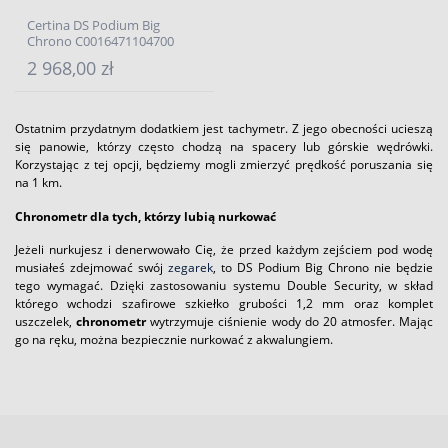
Certina DS Podium Big
Chrono C0016471104700
2 968,00 zł
Ostatnim przydatnym dodatkiem jest tachymetr. Z jego obecności ucieszą
się panowie, którzy często chodzą na spacery lub górskie wędrówki.
Korzystając z tej opcji, będziemy mogli zmierzyć prędkość poruszania się
na 1 km.
Chronometr dla tych, którzy lubią nurkować
Jeżeli nurkujesz i denerwowało Cię, że przed każdym zejściem pod wodę
musiałeś zdejmować swój
zegarek
, to DS Podium Big Chrono nie będzie
tego wymagać. Dzięki zastosowaniu systemu Double Security, w skład
którego wchodzi szafirowe szkiełko grubości 1,2 mm oraz komplet
uszczelek,
chronometr
wytrzymuje ciśnienie wody do 20 atmosfer. Mając
go na ręku, można bezpiecznie nurkować z akwalungiem.