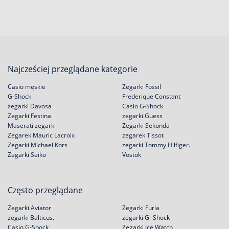
Najcześciej przeglądane kategorie
Casio męskie
Zegarki Fossil
G-Shock
Frederique Constant
zegarki Davosa
Casio G-Shock
Zegarki Festina
zegarki Guess
Maserati zegarki
Zegarki Sekonda
Zegarek Mauric Lacroix
zegarek Tissot
Zegarki Michael Kors
zegarki Tommy Hilfiger.
Zegarki Seiko
Vostok
Często przeglądane
Zegarki Aviator
Zegarki Furla
zegarki Balticus.
zegarki G- Shock
Casio G-Shock
Zegarki Ice Watch