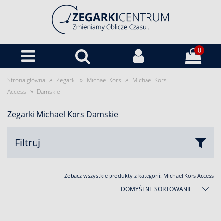
0
»
»
»
Strona główna
Zegarki
Michael Kors
Michael Kors
»
Access
Damskie
Zegarki Michael Kors Damskie
Filtruj
Zobacz wszystkie produkty z kategorii:
Michael Kors Access
DOMYŚLNE SORTOWANIE