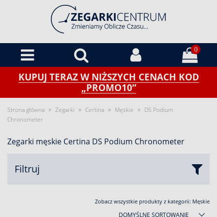
0
KUPUJ TERAZ W NIŻSZYCH CENACH KOD
„PROMO10”
»
»
»
»
Strona główna
Zegarki
Certina
Męskie
DS Podium
Chronometer
Zegarki męskie Certina DS Podium Chronometer
Filtruj
Zobacz wszystkie produkty z kategorii:
Męskie
DOMYŚLNE SORTOWANIE