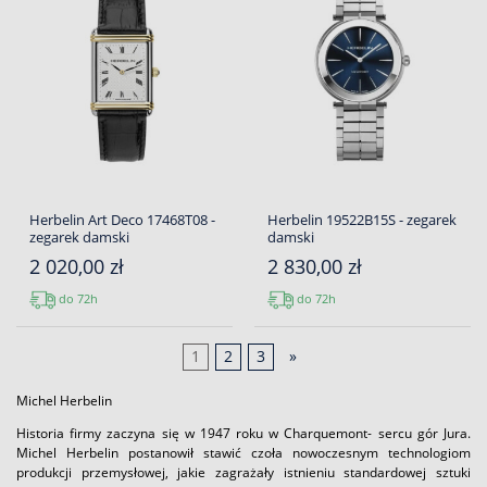
Herbelin Art Deco 17468T08 -
Herbelin 19522B15S - zegarek
zegarek damski
damski
2 020,00 zł
2 830,00 zł
do 72h
do 72h
1
2
3
»
Michel Herbelin
Historia firmy zaczyna się w 1947 roku w Charquemont- sercu gór Jura.
Michel Herbelin postanowił stawić czoła nowoczesnym technologiom
produkcji przemysłowej, jakie zagrażały istnieniu standardowej sztuki