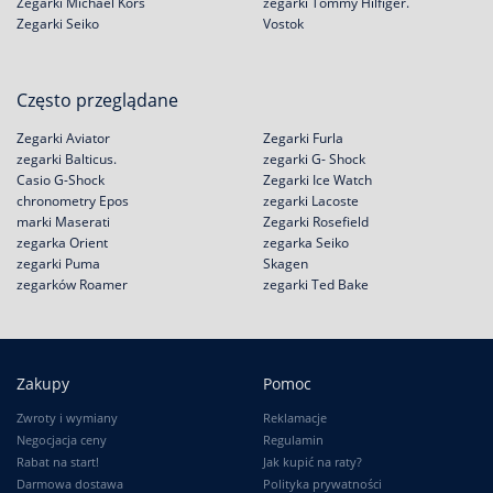
Zegarki Michael Kors
zegarki Tommy Hilfiger.
Zegarki Seiko
Vostok
Często przeglądane
Zegarki Aviator
Zegarki Furla
zegarki Balticus.
zegarki G- Shock
Casio G-Shock
Zegarki Ice Watch
chronometry Epos
zegarki Lacoste
marki Maserati
Zegarki Rosefield
zegarka Orient
zegarka Seiko
zegarki Puma
Skagen
zegarków Roamer
zegarki Ted Bake
Zakupy
Pomoc
Zwroty i wymiany
Reklamacje
Negocjacja ceny
Regulamin
Rabat na start!
Jak kupić na raty?
Darmowa dostawa
Polityka prywatności