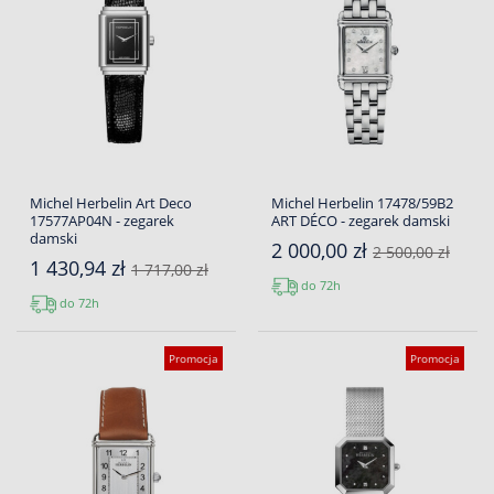
Michel Herbelin Art Deco
Michel Herbelin 17478/59B2
17577AP04N - zegarek
ART DÉCO - zegarek damski
damski
2 000,00 zł
2 500,00 zł
1 430,94 zł
1 717,00 zł
do 72h
do 72h
Promocja
Promocja