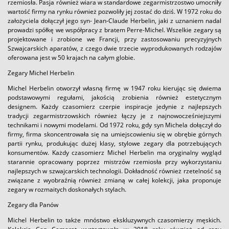
rzemiosła. Pasja również wiara w standardowe zegarmistrzostwo umocniły
wartość firmy na rynku również pozwoliły jej zostać do dziś. W 1972 roku do
założyciela dołączył jego syn- Jean-Claude Herbelin, jaki z uznaniem nadal
prowadzi spółkę we współpracy z bratem Perre-Michel. Wszelkie zegary są
projektowane i zrobione we Francji, przy zastosowaniu precyzyjnych
Szwajcarskich aparatów, z czego dwie trzecie wyprodukowanych rodzajów
oferowana jest w 50 krajach na całym globie.
Zegary Michel Herbelin
Michel Herbelin otworzył własną firmę w 1947 roku kierując się dwiema
podstawowymi regułami, jakością zrobienia również estetycznym
designem. Każdy czasomierz czerpie inspiracje jedynie z najlepszych
tradycji zegarmistrzowskich również łączy je z najnowocześniejszymi
technikami i nowymi modelami. Od 1972 roku, gdy syn Michela dołączył do
firmy, firma skoncentrowała się na umiejscowieniu się w obrębie górnych
partii rynku, produkując dużej klasy, stylowe zegary dla potrzebujących
konsumentów. Każdy czasomierz Michel Herbelin ma oryginalny wygląd
starannie opracowany poprzez mistrzów rzemiosła przy wykorzystaniu
najlepszych w szwajcarskich technologii. Dokładność również rzetelność są
związane z wyobraźnią również zmianą w całej kolekcji, jaka proponuje
zegary w rozmaitych doskonałych stylach.
Zegary dla Panów
Michel Herbelin to także mnóstwo ekskluzywnych czasomierzy męskich.