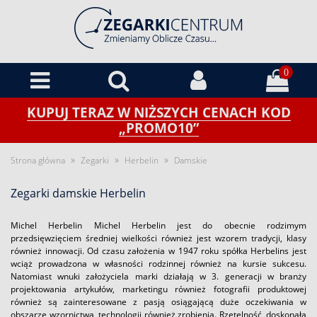
0
KUPUJ TERAZ W NIŻSZYCH CENACH KOD
„PROMO10”
»
»
»
Strona główna
Zegarki
Herbelin
Damskie
Zegarki damskie Herbelin
Michel Herbelin Michel Herbelin jest do obecnie rodzimym
przedsięwzięciem średniej wielkości również jest wzorem tradycji, klasy
również innowacji. Od czasu założenia w 1947 roku spółka Herbelins jest
wciąż prowadzona w własności rodzinnej również na kursie sukcesu.
Natomiast wnuki założyciela marki działają w 3. generacji w branży
projektowania artykułów, marketingu również fotografii produktowej
również są zainteresowane z pasją osiągającą duże oczekiwania w
obszarze wzornictwa, technologii również zrobienia. Rzetelność, doskonała