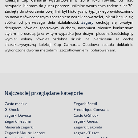
Kolekcja Cap Camarat wystartowała w 2018 roku również od razu
przypadła klientom do gustu poprzez unikalne wzornictwo rodem z lat 70.
Zachętą do stworzenia owej linii był historyczny typ, jakiego uwidoczniono
na nowo z równoczesnym znaczeniem wszelkich wartości, jakimi kieruje się
spółka od pierwszego dnia działalności.
Zegary
cechują się trwałym
designem również sportowym duchem, natomiast również konkretnym
stylem i prostotą, jaka w tym wypadku jest dużym plusem. Sześciokątny
wymiar osłony również ozdobne śrubki na pierścieniu są cechą
charakterystyczną kolekcji Cap Camarat. Obudowa została dokładnie
wykończona dwoma metodami: szczotkowaniem i polerowaniem.
Najcześciej przeglądane kategorie
Casio męskie
Zegarki Fossil
G-Shock
Frederique Constant
zegarki Davosa
Casio G-Shock
Zegarki Festina
zegarki Guess
Maserati zegarki
Zegarki Sekonda
Zegarek Mauric Lacroix
zegarek Tissot