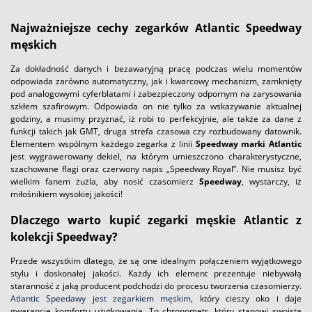
Najważniejsze cechy zegarków Atlantic Speedway
męskich
Za dokładność danych i bezawaryjną pracę podczas wielu momentów
odpowiada zarówno automatyczny, jak i kwarcowy mechanizm, zamknięty
pod analogowymi cyferblatami i zabezpieczony odpornym na zarysowania
szkłem szafirowym. Odpowiada on nie tylko za wskazywanie aktualnej
godziny, a musimy przyznać, iż robi to perfekcyjnie, ale także za dane z
funkcji takich jak GMT, druga strefa czasowa czy rozbudowany datownik.
Elementem wspólnym każdego zegarka z linii
Speedway marki Atlantic
jest wygrawerowany dekiel, na którym umieszczono charakterystyczne,
szachowane flagi oraz czerwony napis „Speedway Royal”. Nie musisz być
wielkim fanem żużla, aby nosić czasomierz
Speedway
, wystarczy, iż
miłośnikiem wysokiej jakości!
Dlaczego warto kupić zegarki męskie Atlantic z
kolekcji Speedway?
Przede wszystkim dlatego, że są one idealnym połączeniem wyjątkowego
stylu i doskonałej jakości. Każdy ich element prezentuje niebywałą
staranność z jaką producent podchodzi do procesu tworzenia czasomierzy.
Atlantic Speedawy jest zegarkiem męskim
, który cieszy oko i daje
gwarancje komfortu użytkowania. To chronometr, który stanowi swoistą