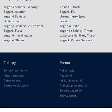
zegarki Armani Exchange
Casio G-Shock
Zegarki Aviator
Zegarki EA
zegarki Balticus.
chronometry Epos
Balticusowi
Fossil
zegarki Frederique Constant
zegarka Seiko
Zegarki Furla
zegarki z kolekcji Timex
zegarki marki Jaguar
szwajcarskiej firmy Tissot
zegarki Obaku
Zegarki Versus Versace
Zakupy
Pomoc
Zwroty i wymiany
Reklamacje
Negocjacja ceny
Regulamin
Rabat na start!
Jak kupić na raty?
Darmowa dostawa
Polityka prywatności
Serwisy zegarków
Zużyty sprzęt