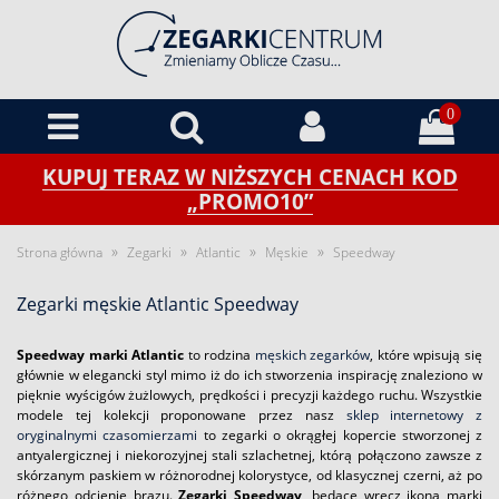
0
KUPUJ TERAZ W NIŻSZYCH CENACH KOD
„PROMO10”
»
»
»
»
Strona główna
Zegarki
Atlantic
Męskie
Speedway
Zegarki męskie Atlantic Speedway
Speedway marki Atlantic
to rodzina
męskich zegarków
, które wpisują się
głównie w elegancki styl mimo iż do ich stworzenia inspirację znaleziono w
pięknie wyścigów żużlowych, prędkości i precyzji każdego ruchu. Wszystkie
modele tej kolekcji proponowane przez nasz
sklep internetowy z
oryginalnymi czasomierzami
to zegarki o okrągłej kopercie stworzonej z
antyalergicznej i niekorozyjnej stali szlachetnej, którą połączono zawsze z
skórzanym paskiem w różnorodnej kolorystyce, od klasycznej czerni, aż po
różnego odcienie brązu.
Zegarki Speedway
, będące wręcz ikona marki