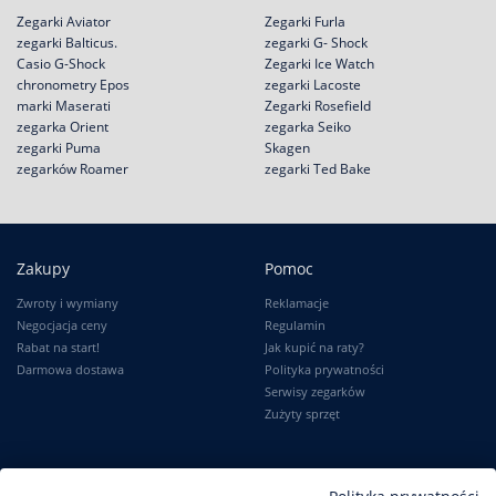
Zegarki Aviator
Zegarki Furla
zegarki Balticus.
zegarki G- Shock
Casio G-Shock
Zegarki Ice Watch
chronometry Epos
zegarki Lacoste
marki Maserati
Zegarki Rosefield
zegarka Orient
zegarka Seiko
zegarki Puma
Skagen
zegarków Roamer
zegarki Ted Bake
Zakupy
Pomoc
Zwroty i wymiany
Reklamacje
Negocjacja ceny
Regulamin
Rabat na start!
Jak kupić na raty?
Darmowa dostawa
Polityka prywatności
Serwisy zegarków
Zużyty sprzęt
Moje konto
Informacje