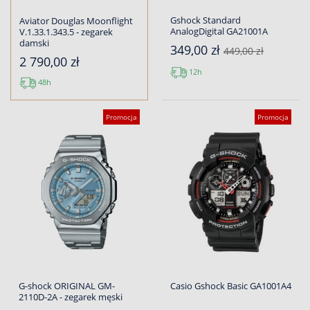
Gshock Standard
Aviator Douglas Moonflight
AnalogDigital GA21001A
V.1.33.1.343.5 - zegarek
damski
349,00 zł
449,00 zł
2 790,00 zł
12h
48h
Promocja
Promocja
G-shock ORIGINAL GM-
Casio Gshock Basic GA1001A4
2110D-2A - zegarek męski