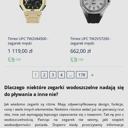
Timex UFC TW2V84500 -
Timex UFC TW2V57200 -
zegarek męski
zegarek męski
1 119,00 zł
662,00 zł
12h
12h
1
2
3
4
…
178
»
Dlaczego niektóre zegarki wodoszczelne nadają się
do pływania a inne nie?
Jak wiadomo zegarki są różne. Mają zdywersyfikowany design, funkcje,
cenę i wiele innych elementów. Niektóre różnice widać już na pierwszy rzut
oka, inne zaś wymagają lepszego zapoznania się z towarem. Tak np jest z
wodoszczelnością. Patrząc na zegarek nie wiemy, jaki stopień
wodoodporności posiada. Dopiero kiedy przeczytamy informacje