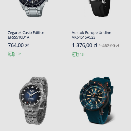
Zegarek Casio Edifice
Vostok Europe Undine
EFSS510D1A
VK64515A523
764,00 zł
1 376,00 zł
1 462,00 zł
12h
12h