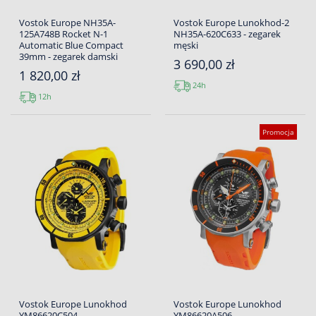
Vostok Europe NH35A-
Vostok Europe Lunokhod-2
125A748B Rocket N-1
NH35A-620C633 - zegarek
Automatic Blue Compact
męski
39mm - zegarek damski
3 690,00 zł
1 820,00 zł
24h
12h
Promocja
Vostok Europe Lunokhod
Vostok Europe Lunokhod
YM86620C504
YM86620A506