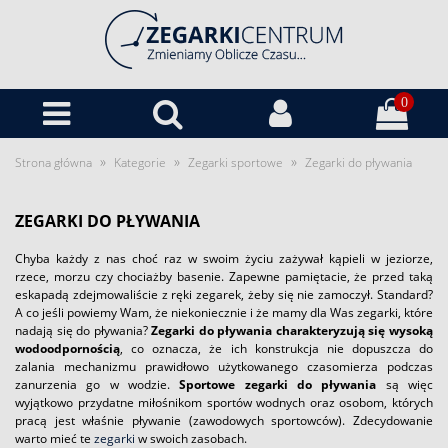
0
»
»
»
Strona główna
Kategorie
Zegarki sportowe
Zegarki do pływania
ZEGARKI DO PŁYWANIA
Chyba każdy z nas choć raz w swoim życiu zażywał kąpieli w jeziorze,
rzece, morzu czy chociażby basenie. Zapewne pamiętacie, że przed taką
eskapadą zdejmowaliście z ręki zegarek, żeby się nie zamoczył. Standard?
A co jeśli powiemy Wam, że niekoniecznie i że mamy dla Was zegarki, które
nadają się do pływania?
Zegarki do pływania charakteryzują się wysoką
wodoodpornością
, co oznacza, że ich konstrukcja nie dopuszcza do
zalania mechanizmu prawidłowo użytkowanego czasomierza podczas
zanurzenia go w wodzie.
Sportowe zegarki do pływania
są więc
wyjątkowo przydatne miłośnikom sportów wodnych oraz osobom, których
pracą jest właśnie pływanie (zawodowych sportowców). Zdecydowanie
warto mieć te
zegarki
w swoich zasobach.