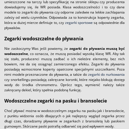
umieszczone na tarczy lub specyfikację na stronie sklepu czy producenta
dowiadujemy się, ile WR posiada. Klasa wodoszczelności i to czy dane
modele to zegarki do pływania czy odporne zaledwie na lekkie zachlapania
zależy od wielu czynników. Odpowiada za to konstrukcja koperty zegarka,
która w dużej mierze definiuje to, czy
zegarki sportowe
są odpowiednie dla
pływaków.
Zegarki wodoszczelne do pływania
Nie zaskoczymy Was jeśli powiemy, że
zegarki do pływania muszą być
wodoszczelne
, co oznacza, że muszą posiadać wysoką klasę WR. Aby tak
się stało, producenci muszą zadbać o ich niektóre elementy, bez nich
bowiem, nie da się osiągnąć zamierzonego efektu. Zegarki do pływania
posiadają wzmocnione koperty opatrzone specjalnymi uszczelkami. Poza
nimi modele przeznaczone do pływania, a także do
zegarki do nurkowania
czy snorkellingu posiadają zakręcane koronki, które niejako blokują dostęp
wody do środka chronometru. Oprócz tego, wymienić należy także
zakręcany dekiel, który spełnia podobną funkcję.
Wodoszczelne zegarki na pasku i bransolecie
Choć pływać można w wodoszczelnym zegarku na pasku jak i bransolecie,
z punktu widzenia osób dbających o jak najlepszy wygląd zegarka przez
długi czas, doradzamy pływanie w zegarkach z bransoletą lub paskiem
gumowym. Skórzane paski potrafią odbarwić się pod wpływem wody.