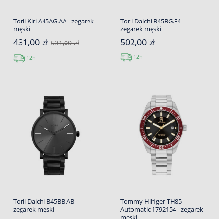
Torii Kiri A45AG.AA - zegarek
Torii Daichi B45BG.F4 -
męski
zegarek męski
431,00 zł
502,00 zł
531,00 zł
12h
12h
Torii Daichi B45BB.AB -
Tommy Hilfiger TH85
zegarek męski
Automatic 1792154 - zegarek
męski