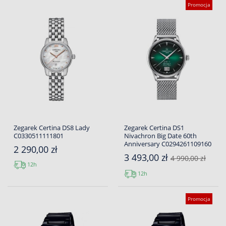
Promocja
Zegarek Certina DS8 Lady
Zegarek Certina DS1
C0330511111801
Nivachron Big Date 60th
Anniversary C0294261109160
2 290,00 zł
3 493,00 zł
4 990,00 zł
12h
12h
Promocja