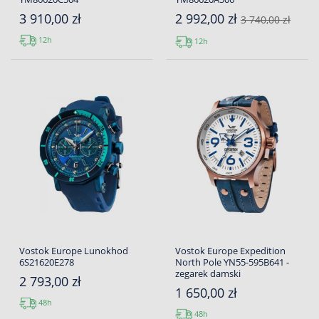
3 910,00 zł
2 992,00 zł
3 740,00 zł
12h
12h
Vostok Europe Lunokhod
Vostok Europe Expedition
6S21620E278
North Pole YN55-595B641 -
zegarek damski
2 793,00 zł
1 650,00 zł
48h
48h