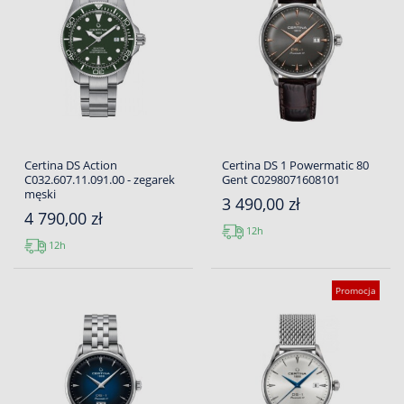
Certina DS Action
Certina DS 1 Powermatic 80
C032.607.11.091.00 - zegarek
Gent C0298071608101
męski
3 490,00 zł
4 790,00 zł
12h
12h
Promocja