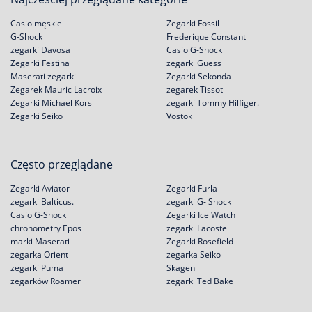
Casio męskie
Zegarki Fossil
G-Shock
Frederique Constant
zegarki Davosa
Casio G-Shock
Zegarki Festina
zegarki Guess
Maserati zegarki
Zegarki Sekonda
Zegarek Mauric Lacroix
zegarek Tissot
Zegarki Michael Kors
zegarki Tommy Hilfiger.
Zegarki Seiko
Vostok
Często przeglądane
Zegarki Aviator
Zegarki Furla
zegarki Balticus.
zegarki G- Shock
Casio G-Shock
Zegarki Ice Watch
chronometry Epos
zegarki Lacoste
marki Maserati
Zegarki Rosefield
zegarka Orient
zegarka Seiko
zegarki Puma
Skagen
zegarków Roamer
zegarki Ted Bake