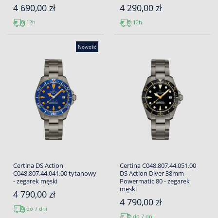
4 690,00 zł
4 290,00 zł
12h
12h
Nowość
Certina DS Action
Certina C048.807.44.051.00
C048.807.44.041.00 tytanowy
DS Action Diver 38mm
- zegarek męski
Powermatic 80 - zegarek
męski
4 790,00 zł
4 790,00 zł
do 7 dni
do 7 dni