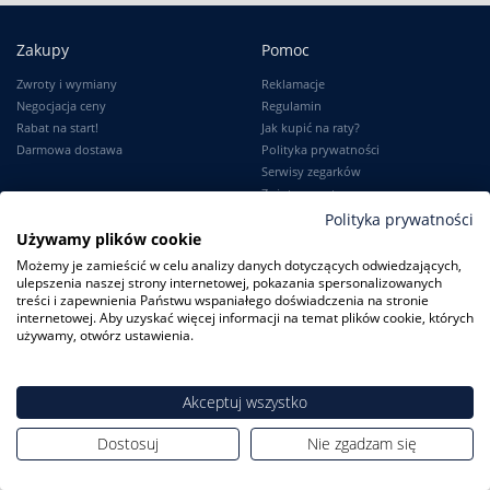
Zakupy
Pomoc
Zwroty i wymiany
Reklamacje
Negocjacja ceny
Regulamin
Rabat na start!
Jak kupić na raty?
Darmowa dostawa
Polityka prywatności
Serwisy zegarków
Zużyty sprzęt
Polityka prywatności
Używamy plików cookie
Możemy je zamieścić w celu analizy danych dotyczących odwiedzających,
Moje konto
Informacje
ulepszenia naszej strony internetowej, pokazania spersonalizowanych
treści i zapewnienia Państwu wspaniałego doświadczenia na stronie
Logowanie
Kontakt
internetowej. Aby uzyskać więcej informacji na temat plików cookie, których
Karta Stałego Klienta
O firmie
używamy, otwórz ustawienia.
Moje zamówienia
Dlaczego my?
Ustawienia konta
Blog
Słownik
Akceptuj wszystko
Leksykon zegarków
Dostosuj
Nie zgadzam się