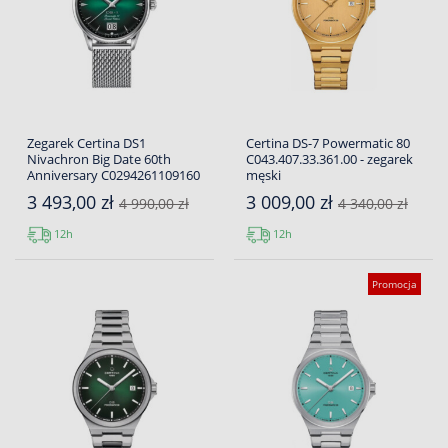
Zegarek Certina DS1
Certina DS-7 Powermatic 80
Nivachron Big Date 60th
C043.407.33.361.00 - zegarek
Anniversary C0294261109160
męski
3 493,00 zł
3 009,00 zł
4 990,00 zł
4 340,00 zł
12h
12h
Promocja