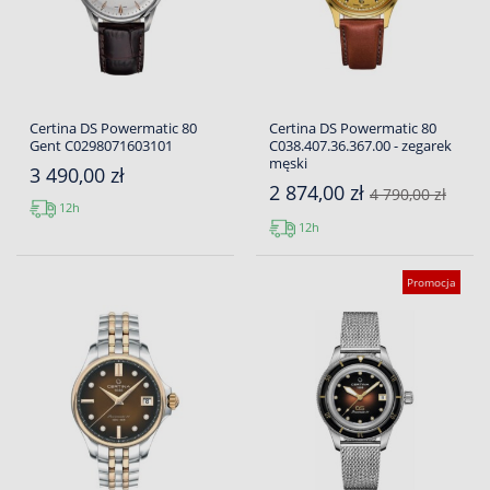
Certina DS Powermatic 80
Certina DS Powermatic 80
Gent C0298071603101
C038.407.36.367.00 - zegarek
męski
3 490,00 zł
2 874,00 zł
4 790,00 zł
12h
12h
Promocja