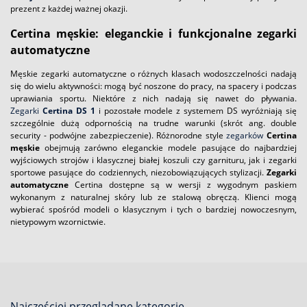
prezent z każdej ważnej okazji.
Certina męskie: eleganckie i funkcjonalne zegarki
automatyczne
Męskie zegarki automatyczne o różnych klasach wodoszczelności nadają
się do wielu aktywności: mogą być noszone do pracy, na spacery i podczas
uprawiania sportu. Niektóre z nich nadają się nawet do pływania.
Zegarki
Certina DS 1
i pozostałe modele z systemem DS wyróżniają się
szczególnie dużą odpornością na trudne warunki (skrót ang. double
security - podwójne zabezpieczenie). Różnorodne style
zegarków
Certina
męskie
obejmują zarówno eleganckie modele pasujące do najbardziej
wyjściowych strojów i klasycznej białej koszuli czy garnituru, jak i zegarki
sportowe pasujące do codziennych, niezobowiązujących stylizacji.
Zegarki
automatyczne
Certina dostępne są w wersji z wygodnym paskiem
wykonanym z naturalnej skóry lub ze stalową obręczą. Klienci mogą
wybierać spośród modeli o klasycznym i tych o bardziej nowoczesnym,
nietypowym wzornictwie.
Najcześciej przeglądane kategorie