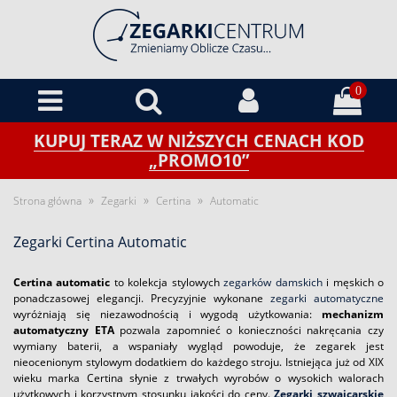
0
KUPUJ TERAZ W NIŻSZYCH CENACH KOD
„PROMO10”
»
»
»
Strona główna
Zegarki
Certina
Automatic
Zegarki Certina Automatic
Certina automatic
to kolekcja stylowych
zegarków damskich
i męskich o
ponadczasowej elegancji. Precyzyjnie wykonane
zegarki automatyczne
wyróżniają się niezawodnością i wygodą użytkowania:
mechanizm
automatyczny ETA
pozwala zapomnieć o konieczności nakręcania czy
wymiany baterii, a wspaniały wygląd powoduje, że zegarek jest
nieocenionym stylowym dodatkiem do każdego stroju. Istniejąca już od XIX
wieku marka Certina słynie z trwałych wyrobów o wysokich walorach
użytkowych i korzystnym stosunku jakości do ceny.
Zegarki szwajcarskie