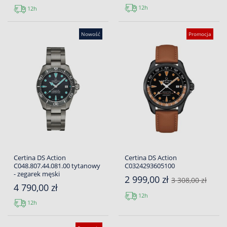
12h
12h
Nowość
Promocja
Certina DS Action
Certina DS Action
C048.807.44.081.00 tytanowy
C0324293605100
- zegarek męski
2 999,00 zł
3 308,00 zł
4 790,00 zł
12h
12h