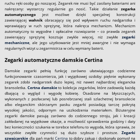
ruchu ręki osoby go noszącej. Zegarek nie musi być zasilany bateriami ani
nakręcany: wystarczy regularnie go nosić. Takie działanie
zegarka
automatycznego
jest możliwe dzięki specjalnej konstrukcji
zawierającej
wahnik
obracający się pod wpływem ruchu nadgarstka i
wprawiający w ruch sprężynę, która nakręca mechanizm. Mechanizm
automatyczny to wygodne i opłacalne rozwiązanie – co prawda zegarek
zawierający sprężynę kosztuje zwykle więcej, niż zwykłe
zegarki
mechaniczne
, ale jego użytkowanie jest mniej awaryjne i nie wymaga
regularnych wizyt u zegarmistrza w celu wymiany baterii.
Zegarki automatyczne damskie Certina
Damskie zegarki pełnią funkcję zarówno ułatwiającego codzienne
funkcjonowanie czasomierza, jak i wyjątkowej ozdoby: pięknie wykonany
zegarek zdobi nadgarstek dużo lepiej, niż nawet najbardziej elegancka
bransoletka.
Certna damskie
to kolekcja zegarków, które zadowolą każdą
dbającą o wygląd i wygodę kobietę. Osadzone na błyszczących,
wykonanych z pozłacanej lub posrebrzanej stali szlachetnej bransolecie
albo eleganckim skórzanym pasku zegarki posiadają tarczę pokrytą
wysokiej jakości, odpornym na uszkodzenia materiałem. Biżuteryjne
zegarki damskie pasują zarówno do codziennego stroju, jak i kreacji
zakładanej na wyjątkowe okazje, a możliwość sprawdzenia godziny i daty
bez konieczności szukania w torebce telefonu to wygoda, która sprawia, że
wszystkie zwykłe czynności są dużo szybsze i prostsze.
Zegarki
szwajcarskie
dla pań marki
Certina
to dobry zakup i doskonały pomysł na