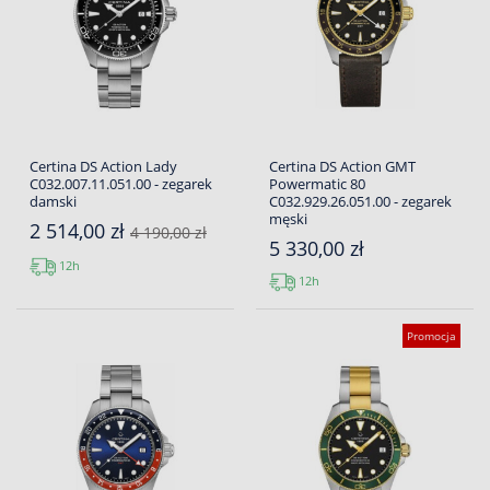
Certina DS Action Lady
Certina DS Action GMT
C032.007.11.051.00 - zegarek
Powermatic 80
damski
C032.929.26.051.00 - zegarek
męski
2 514,00 zł
4 190,00 zł
5 330,00 zł
12h
12h
Promocja