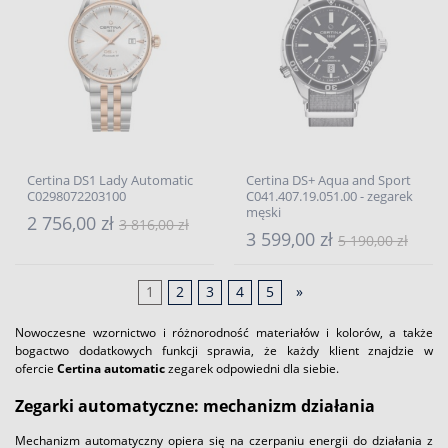
Certina DS1 Lady Automatic
Certina DS+ Aqua and Sport
C0298072203100
C041.407.19.051.00 - zegarek
męski
2 756,00 zł
3 816,00 zł
3 599,00 zł
5 190,00 zł
1
2
3
4
5
»
Nowoczesne wzornictwo i różnorodność materiałów i kolorów, a także
bogactwo dodatkowych funkcji sprawia, że każdy klient znajdzie w
ofercie
Certina automatic
zegarek odpowiedni dla siebie.
Zegarki automatyczne: mechanizm działania
Mechanizm automatyczny opiera się na czerpaniu energii do działania z