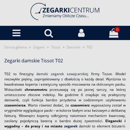
0
»
»
»
»
Strona główna
Zegarki
Tissot
Damskie
T02
Zegarki damskie Tissot T02
T02 to finezyjny
damski zegarek szwajcarskiej
firmy Tissot. Model
niezwykle piękny, zaprojektowany z dbałością o każdy detal. Wyróżnia to
kwadratowa koperta i estetyczny sposób mocowania na skórzanym pasku.
Wskazówki
chronometru
przesuwają się po jasnej tarczy, na której
umieszczono złocone indeksy. Na godzinie 6 znajduje się praktyczny
datownik, czyli funkcja bardzo przydatna w codziennym użytkowaniu
czasomierza
. Warto również dodać, że
czasomierz
wyposażony został w
oryginalnie wyglądające paski – w kolorze białym oraz beżowym z delikatną
fakturą. Wewnątrz koperty odkryjemy natomiast mechanizm kwarcowy,
zasilany pojedynczą baterią o bardzo dużej żywotności.
Elegancki i
wygodny – do pracy i na miasto
zegarek
damski to element biżuterii.