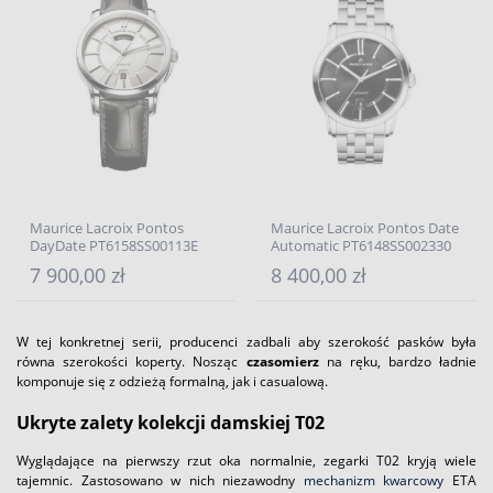
Maurice Lacroix Pontos
Maurice Lacroix Pontos Date
DayDate PT6158SS00113E
Automatic PT6148SS002330
7 900,00 zł
8 400,00 zł
W tej konkretnej serii, producenci zadbali aby szerokość pasków była
równa szerokości koperty. Nosząc
czasomierz
na ręku, bardzo ładnie
komponuje się z odzieżą formalną, jak i casualową.
Ukryte zalety kolekcji damskiej T02
Wyglądające na pierwszy rzut oka normalnie, zegarki T02 kryją wiele
tajemnic. Zastosowano w nich niezawodny
mechanizm kwarcowy
ETA