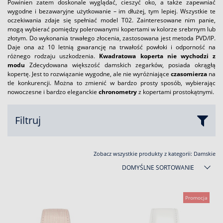
Powinien zatem doskonale wyglądać, cieszyć oko, a także zapewniać
wygodne i bezawaryjne użytkowanie – im dłużej, tym lepiej. Wszystkie te
oczekiwania zdaje się spełniać model T02. Zainteresowane nim panie,
mogą wybierać pomiędzy polerowanymi kopertami w kolorze srebrnym lub
złotym. Do wykonania trwałego złocenia, zastosowana jest metoda PVD/IP.
Daje ona aż 10 letnią gwarancję na trwałość powłoki i odporność na
różnego rodzaju uszkodzenia.
Kwadratowa koperta nie wychodzi z
modu
Zdecydowana większość damskich zegarków, posiada okrągłą
kopertę. Jest to rozwiązanie wygodne, ale nie wyróżniające
czasomierza
na
tle konkurencji. Można to zmienić w bardzo prosty sposób, wybierając
nowoczesne i bardzo eleganckie
chronometry
z kopertami prostokątnymi.
Filtruj
Zobacz wszystkie produkty z kategorii:
Damskie
DOMYŚLNE SORTOWANIE
Promocja