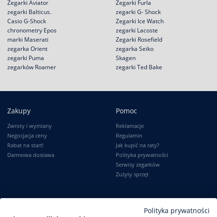
Zegarki Aviator
Zegarki Furla
zegarki Balticus.
zegarki G- Shock
Casio G-Shock
Zegarki Ice Watch
chronometry Epos
zegarki Lacoste
marki Maserati
Zegarki Rosefield
zegarka Orient
zegarka Seiko
zegarki Puma
Skagen
zegarków Roamer
zegarki Ted Bake
Zakupy
Pomoc
Zwroty i wymiany
Reklamacje
Negocjacja ceny
Regulamin
Rabat na start!
Jak kupić na raty?
Darmowa dostawa
Polityka prywatności
Serwisy zegarków
Zużyty sprzęt
Moje konto
Informacje
Polityka prywatności