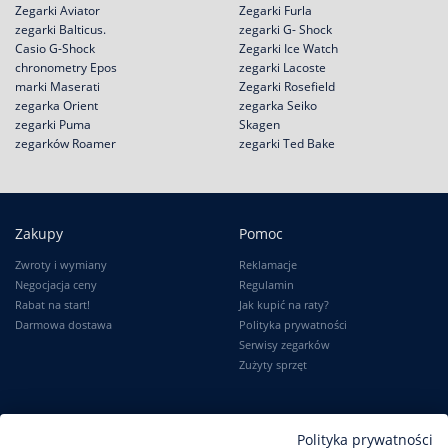
Zegarki Aviator
Zegarki Furla
zegarki Balticus.
zegarki G- Shock
Casio G-Shock
Zegarki Ice Watch
chronometry Epos
zegarki Lacoste
marki Maserati
Zegarki Rosefield
zegarka Orient
zegarka Seiko
zegarki Puma
Skagen
zegarków Roamer
zegarki Ted Bake
Zakupy
Pomoc
Zwroty i wymiany
Reklamacje
Negocjacja ceny
Regulamin
Rabat na start!
Jak kupić na raty?
Darmowa dostawa
Polityka prywatności
Serwisy zegarków
Zużyty sprzęt
Moje konto
Informacje
Polityka prywatności