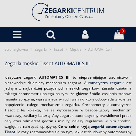
0
»
»
»
»
Strona główna
Zegarki
Tissot
Męskie
AUTOMATICS III
Zegarki męskie Tissot AUTOMATICS III
Klasyczne zegarki
AUTOMATICS III
, to nieprzemijające wzornictwo i
niezawodnie działający mechanizm zegarka.
Automatyczny zegarek
jest
jednym z najbardziej pożądanych męskich zegarków. Zasada działania
takiego chronometru polega na tym, że główne źródło zasilania stanowi
napięta sprężyna, wprawiająca w ruch wahnik, który odpowiada z kolei za
napędzenie całego mechanizmu zegarka. Chronometry automatyczne
Tissot z tej kolekcji, nie są wyposażone w bezobsługowy mechanizm
kwarcowy, zasilany baterią. Aby zegarek automatyczny prawidłowo i przez
cały czas odmierzał godzin i minuty, należy regularnie w nim chodzić,
względnie nakręcać sprężynę.
Co w sobie kryją
zegarki automatyczne
Tissot
Ile razy zastanawiałeś się na tym, jak jest zbudowany automatyczny