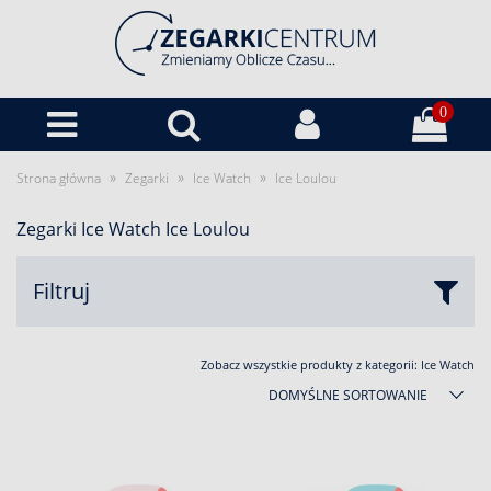
0
»
»
»
Strona główna
Zegarki
Ice Watch
Ice Loulou
Zegarki Ice Watch Ice Loulou
Filtruj
Zobacz wszystkie produkty z kategorii:
Ice Watch
DOMYŚLNE SORTOWANIE