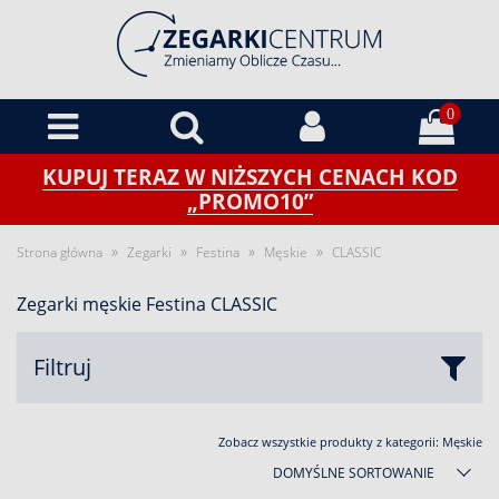
0
KUPUJ TERAZ W NIŻSZYCH CENACH KOD
„PROMO10”
»
»
»
»
Strona główna
Zegarki
Festina
Męskie
CLASSIC
Zegarki męskie Festina CLASSIC
Filtruj
Zobacz wszystkie produkty z kategorii:
Męskie
DOMYŚLNE SORTOWANIE