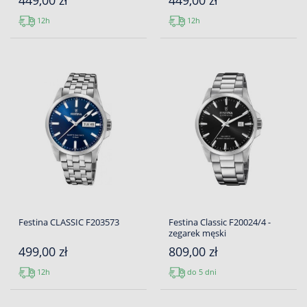
449,00 zł
449,00 zł
12h
12h
Festina CLASSIC F203573
Festina Classic F20024/4 -
zegarek męski
499,00 zł
809,00 zł
12h
do 5 dni