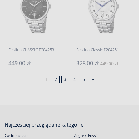
Festina CLASSIC F204253
Festina Classic F204251
449,00 zł
328,00 zł
449,00 zł
1
2
3
4
5
»
Najcześciej przeglądane kategorie
Casio męskie
Zegarki Fossil