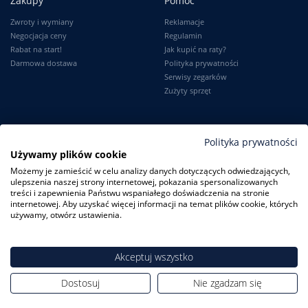
Zakupy
Pomoc
Zwroty i wymiany
Reklamacje
Negocjacja ceny
Regulamin
Rabat na start!
Jak kupić na raty?
Darmowa dostawa
Polityka prywatności
Serwisy zegarków
Zużyty sprzęt
Moje konto
Informacje
Polityka prywatności
Używamy plików cookie
Logowanie
Kontakt
Możemy je zamieścić w celu analizy danych dotyczących odwiedzających,
Karta Stałego Klienta
O firmie
ulepszenia naszej strony internetowej, pokazania spersonalizowanych
Moje zamówienia
Dlaczego my?
treści i zapewnienia Państwu wspaniałego doświadczenia na stronie
Ustawienia konta
Blog
internetowej. Aby uzyskać więcej informacji na temat plików cookie, których
Słownik
używamy, otwórz ustawienia.
Leksykon zegarków
Akceptuj wszystko
Dostosuj
Nie zgadzam się
ZegarkiCentrum.pl
| ul. Derdowskiego 8A/1 80-319 Gdańsk
| Tel.:
+48
608 23 29 23
| E-mail:
sklep@zegarkicentrum.pl