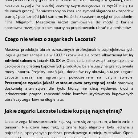
koszulce szytej z francuskiej bawełny czym zdecydowanie wyróżnił się na
tle innych graczy). Zamieszczony na koszulce symbol aligatora tak zapadł w
pamięć publiczności jak i samemu René, że z czasem przyjął on pseudonim
"The Alligator". Mężczyzna łączył zamiłowanie do mody z karierą
sportowca rozwijając biznes oparty na projektowaniu ubrań dla tenisistów.
Czego nie wiesz o zegarkach Lacoste?
Masowa produkcja ubrań oznaczonych profesjonalnie zaprojektowanych
logo aligatora zaczęła się w 1933 r i rozwijała się przez kilkadziesiąt lat
by
odnieść sukces w latach 80. XX
w. Obecnie Lacoste wciąż utrzymuje się w
czołówce najchętniej kupowanych produktów balansujący na granicy świata
mody i sportu. Projekty ubrań jak i dodatków czy obuwia, a także zegarki
Lacoste cieszą się ogromnym powodzeniem na całym świecie.
Prezentując wysoką jakość w stosunkowo przystępnej cenie
stanowią
doskonałą alternatywę dla tych, którzy nie chcą wydawać kroci a
jednocześnie pragną zapewnić sobie komfort użytkowania kupowanych
ubrań czy zegarków na długie lata.
Jakie zegarki Lacoste ludzie kupują najchętniej?
Lacoste zegarki bezsprzecznie kojarzą nam się ze sportem, a konkretnie z
tenisem. Nie dziwi więc fakt, iż znane logo aligatora było jednym z
najczęściej spotykanych podczas prestiżowego turnieju Australian Open.