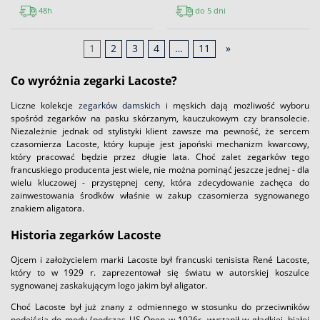
48h
do 5 dni
1
2
3
4
…
11
»
Co wyróżnia zegarki Lacoste?
Liczne kolekcje
zegarków damskich
i męskich dają możliwość wyboru
spośród zegarków na pasku skórzanym, kauczukowym czy bransolecie.
Niezależnie jednak od stylistyki klient zawsze ma pewność, że sercem
czasomierza Lacoste, który kupuje jest japoński mechanizm kwarcowy,
który pracować będzie przez długie lata. Choć zalet zegarków tego
francuskiego producenta jest wiele, nie można pominąć jeszcze jednej - dla
wielu kluczowej - przystępnej ceny, która zdecydowanie zachęca do
zainwestowania środków właśnie w zakup czasomierza sygnowanego
znakiem aligatora.
Historia zegarków Lacoste
Ojcem i założycielem marki Lacoste był francuski tenisista René Lacoste,
który to w 1929 r. zaprezentował się światu w autorskiej koszulce
sygnowanej zaskakującym logo jakim był aligator.
Choć Lacoste był już znany z odmiennego w stosunku do przeciwników
podejścia do mody (podczas US Open w 1926r. wystąpił w gładkiej, białej