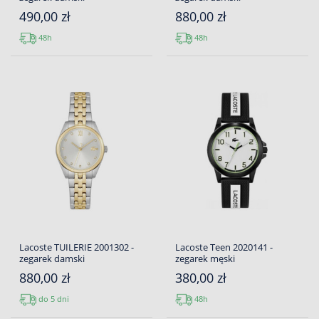
490,00 zł
880,00 zł
48h
48h
Lacoste TUILERIE 2001302 -
Lacoste Teen 2020141 -
zegarek damski
zegarek męski
880,00 zł
380,00 zł
do 5 dni
48h