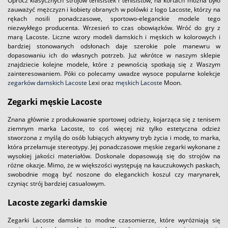
Oprócz klasycznych strojów tenisistek i tenisistów, na kortach można było
zauważyć mężczyzn i kobiety obranych w polówki z logo Lacoste, którzy na
rękach nosili ponadczasowe, sportowo-eleganckie modele tego
niezwykłego producenta. Wrzesień to czas obowiązków. Wróć do gry z
marą Lacoste. Liczne wzory modeli damskich i męskich w kolorowych i
bardziej stonowanych odsłonach daje szerokie pole manewru w
dopasowaniu ich do własnych potrzeb. Już wkrótce w naszym sklepie
znajdziecie kolejne modele, które z pewnością spotkają się z Waszym
zainteresowaniem. Póki co polecamy uwadze wysoce popularne kolekcje
zegarków damskich Lacoste
Lexi oraz
męskich Lacoste
Moon.
Zegarki męskie Lacoste
Znana głównie z produkowanie sportowej odzieży, kojarząca się z tenisem
ziemnym marka Lacoste, to coś więcej niż tylko estetyczna odzież
stworzona z myślą do osób lubiących aktywny tryb życia i modę, to marka,
która przełamuje stereotypy. Jej ponadczasowe męskie zegarki wykonane z
wysokiej jakości materiałów. Doskonale dopasowują się do strojów na
różne okazje. Mimo, że w większości występują na kauczukowych paskach,
swobodnie mogą być noszone do eleganckich koszul czy marynarek,
czyniąc strój bardziej casualowym.
Lacoste zegarki damskie
Zegarki Lacoste damskie to modne czasomierze, które wyróżniają się