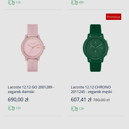
12h
48h
Promocja
Lacoste 12.12 GO 2001289 -
Lacoste 12.12 CHRONO
zegarek damski
2011245 - zegarek męski
690,00 zł
607,41 zł
780,00 zł
12h
12h