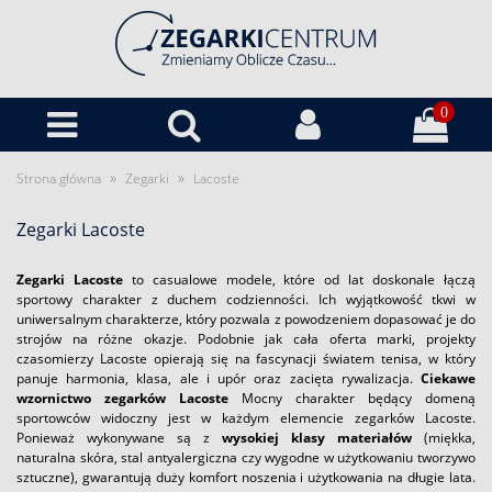
0
»
»
Strona główna
Zegarki
Lacoste
Zegarki Lacoste
Zegarki Lacoste
to casualowe modele, które od lat doskonale łączą
sportowy charakter z duchem codzienności. Ich wyjątkowość tkwi w
uniwersalnym charakterze, który pozwala z powodzeniem dopasować je do
strojów na różne okazje. Podobnie jak cała oferta marki, projekty
czasomierzy Lacoste opierają się na fascynacji światem tenisa, w który
panuje harmonia, klasa, ale i upór oraz zacięta rywalizacja.
Ciekawe
wzornictwo zegarków Lacoste
Mocny charakter będący domeną
sportowców widoczny jest w każdym elemencie zegarków Lacoste.
Ponieważ wykonywane są z
wysokiej klasy materiałów
(miękka,
naturalna skóra, stal antyalergiczna czy wygodne w użytkowaniu tworzywo
sztuczne), gwarantują duży komfort noszenia i użytkowania na długie lata.