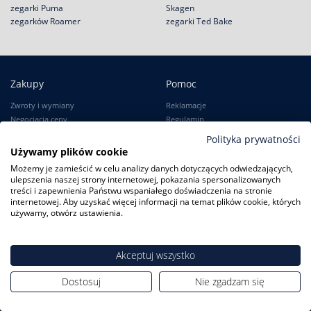
zegarki Puma
Skagen
zegarków Roamer
zegarki Ted Bake
Zakupy
Pomoc
Zwroty i wymiany
Reklamacje
Negocjacja ceny
Regulamin
Rabat na start!
Jak kupić na raty?
Polityka prywatności
Darmowa dostawa
Polityka prywatności
Używamy plików cookie
Serwisy zegarków
Możemy je zamieścić w celu analizy danych dotyczących odwiedzających,
Zużyty sprzęt
ulepszenia naszej strony internetowej, pokazania spersonalizowanych
treści i zapewnienia Państwu wspaniałego doświadczenia na stronie
internetowej. Aby uzyskać więcej informacji na temat plików cookie, których
używamy, otwórz ustawienia.
Moje konto
Informacje
Logowanie
Kontakt
Akceptuj wszystko
Karta Stałego Klienta
O firmie
Moje zamówienia
Dlaczego my?
Dostosuj
Nie zgadzam się
Ustawienia konta
Blog
Słownik