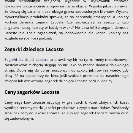
swoim niebanalnym designem. Wygodne w użytkowaniu stanowią
doskonałe urozmaicenie strojów na różne okazje. Wysoka jakość sprawia,
że cieszą się uznaniem szerokiego grona zadowolonych klientów. Wysoka
dywersyfikacja produktów sprawia, że są naprawdę atrakcyjne, a kobiety
kochają damskie zegarki Lacoste. Czy zauważyłaś, że rzeczy z logo
aligatora noszą kobiety w każdym wieku? No pewnie! Bo zegarki damskie
Lacoste nie znają ograniczeń, są odpowiednie dla każdej kobiety bez
względu na różnice i podziały.
Zegarki dziecięce Lacoste
Zegarki dla dzieci Lacoste
to prawdziwy hit na rynku mody młodzieżowej.
Nastolatkowie z chęcią sięgają po nie jako po modne dodatki do swojego
stroju. Dobierają do ubrań noszonych do szkoły jak również wtedy, gdy
chcą iść na spacer czy do kina. Jeśli szukasz prezentu dla nastoletniego
chłopca lub dziewczyny, zegarek dziecięcy Lacoste będzie idealny.
Ceny zegarków Lacoste
Ceny zegarków Lacoste oscylują w granicach kilkuset złotych. Ich koszt
wynika z renomy marki, jakości produktów i użytych materiałów. Doskonały
stosunek ceny do jakości sprawia, że kupując zegarek Lacoste można czuć
się zadowolonym.