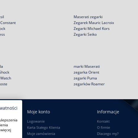
sil
Maserati zegarki
 Constant
Zegarek Mauric Lacroix
ock
Zegarki Michael Kors
ess
Zegarki Seiko
la
marki Maserati
 Shock
zegarka Orient
e Watch
zegarki Puma
coste
zegarków Roamer
ywatności
Moje konto
Informacje
ulepszenia
Logowanie
Kontakt
ienia
Karta Stałego Klienta
O firmie
 więcej
Moje zamówienia
Dlaczego my?