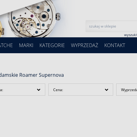
wyszuk
ATCHE
MARKI
KATEGORIE
WYPRZEDAŻ
KONTAKT
 damskie Roamer Supernova
a:
Cena:
Wyprzed