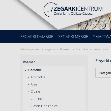
ZEGARKI DAMSKIE
ZEGARKI MĘSKIE
SMARTW
»
»
»
»
Strona główna
Zegarki
Roamer
Damskie
Supernova
Zegarki
Roamer
Damskie
Kategori
Aphrodite
Ares
C-Line
Ceraline
Classic Line Ladies