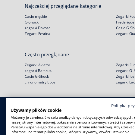
Najcześciej przeglądane kategorie
Casio męskie
Zegarki Fos
G-Shock
Frederique
zegarki Davosa
Casio G-Sh
Zegarki Festina
zegarki Gu
Często przeglądane
Zegarki Aviator
Zegarki Fur
zegarki Balticus.
zegarki G-
Casio G-Shock
Zegarki Ic
chronometry Epos
zegarki La
Polityka pr
Zakupy
Pomoc
Używamy plików cookie
Możemy je zamieścić w celu analizy danych dotyczących odwiedzających, 
Zwroty i wymiany
Reklamacje
naszej strony internetowej, pokazania spersonalizowanych treści i zapewn
Negocjacja ceny
Regulamin
Państwu wspaniałego doświadczenia na stronie internetowej. Aby uzyskać
Rabat na start!
Jak kupić na raty?
informacji na temat plików cookie, których używamy, otwórz ustawienia.