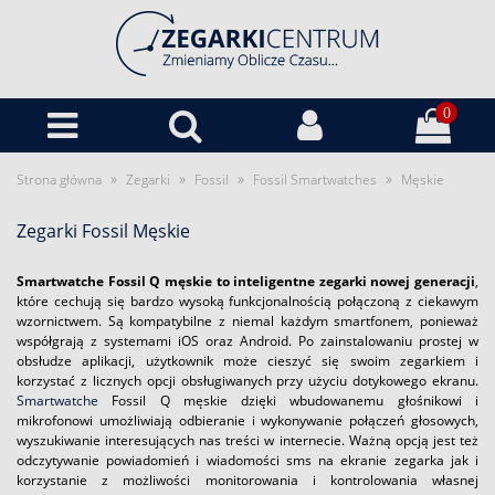
0
»
»
»
»
Strona główna
Zegarki
Fossil
Fossil Smartwatches
Męskie
Zegarki Fossil Męskie
Smartwatche Fossil Q męskie to inteligentne zegarki nowej generacji
,
które cechują się bardzo wysoką funkcjonalnością połączoną z ciekawym
wzornictwem. Są kompatybilne z niemal każdym smartfonem, ponieważ
współgrają z systemami iOS oraz Android. Po zainstalowaniu prostej w
obsłudze aplikacji, użytkownik może cieszyć się swoim zegarkiem i
korzystać z licznych opcji obsługiwanych przy użyciu dotykowego ekranu.
Smartwatche
Fossil Q męskie dzięki wbudowanemu głośnikowi i
mikrofonowi umożliwiają odbieranie i wykonywanie połączeń głosowych,
wyszukiwanie interesujących nas treści w internecie. Ważną opcją jest też
odczytywanie powiadomień i wiadomości sms na ekranie zegarka jak i
korzystanie z możliwości monitorowania i kontrolowania własnej