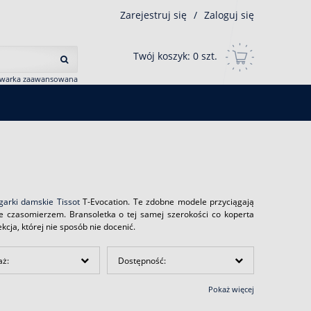
Zarejestruj się
/
Zaloguj się
Twój koszyk:
0
szt.
iwarka zaawansowana
garki damskie Tissot
T-Evocation. Te zdobne modele przyciągają
e czasomierzem. Bransoletka o tej samej szerokości co koperta
cja, której nie sposób nie docenić.
aż:
Dostępność:
Pokaż więcej