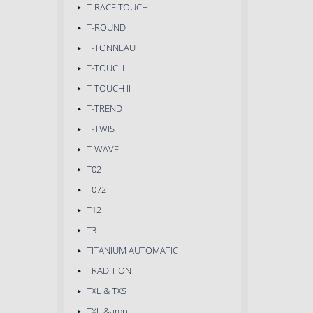
T-RACE TOUCH
T-ROUND
T-TONNEAU
T-TOUCH
T-TOUCH II
T-TREND
T-TWIST
T-WAVE
T02
T072
T12
T3
TITANIUM AUTOMATIC
TRADITION
TXL & TXS
TXL &amp