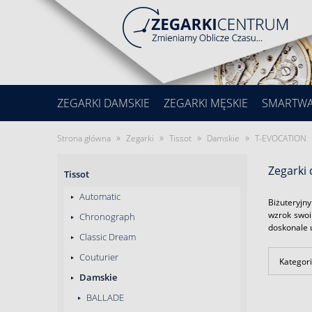
ZEGARKI DAMSKIE
ZEGARKI MĘSKIE
SMARTW
»
»
»
»
Strona główna
Zegarki
Tissot
Damskie
T-EVOCATION
Zegarki
Tissot
Automatic
Biżuteryjny
wzrok swoi
Chronograph
doskonale u
Classic Dream
Couturier
Kategori
Damskie
BALLADE