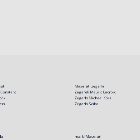
sil
Maserati zegarki
 Constant
Zegarek Mauric Lacroix
ock
Zegarki Michael Kors
ess
Zegarki Seiko
la
marki Maserati