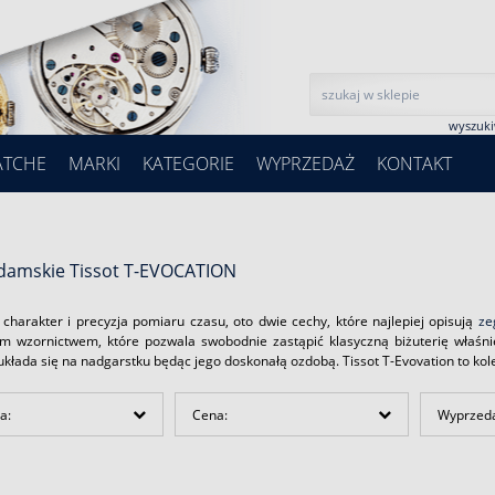
wyszuk
ATCHE
MARKI
KATEGORIE
WYPRZEDAŻ
KONTAKT
 damskie Tissot T-EVOCATION
 charakter i precyzja pomiaru czasu, oto dwie cechy, które najlepiej opisują
ze
m wzornictwem, które pozwala swobodnie zastąpić klasyczną biżuterię właśni
kłada się na nadgarstku będąc jego doskonałą ozdobą. Tissot T-Evovation to kolek
a:
Cena:
Wyprzed