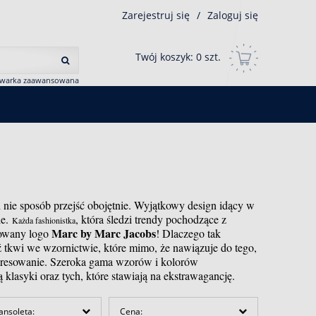
Zarejestruj się
/
Zaloguj się
Twój koszyk:
0
szt.
iwarka zaawansowana
h nie sposób przejść obojętnie. Wyjątkowy design idący w
ie.
, która śledzi trendy pochodzące z
Każda fashionistka
Marc by Marc Jacobs
nowany logo
! Dlaczego tak
tkwi we wzornictwie, które mimo, że nawiązuje do tego,
nteresowanie. Szeroka gama wzorów i kolorów
ją klasyki oraz tych, które stawiają na ekstrawagancję.
ansoleta:
Cena: