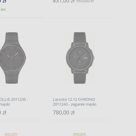
 zł
831,00 zł
959,00 zł
 dni
OLLIE 2011235 -
Lacoste 12.12 CHRONO
 męski
2011243 - zegarek męski
 zł
780,00 zł