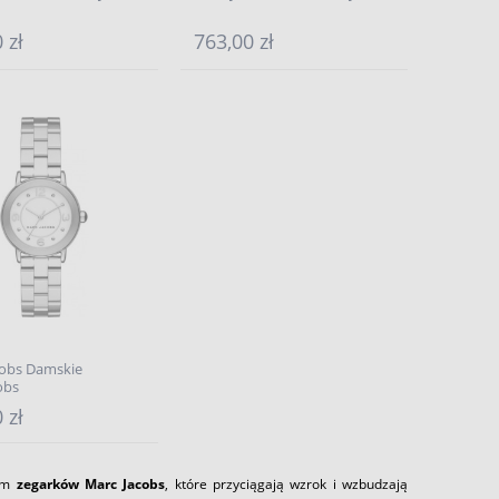
 zł
763,00 zł
cobs Damskie
obs
 zł
zym
zegarków Marc Jacobs
, które przyciągają wzrok i wzbudzają