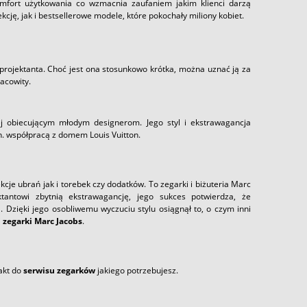
omfort użytkowania co wzmacnia zaufaniem jakim klienci darzą
ję, jak i bestsellerowe modele, które pokochały miliony kobiet.
projektanta. Choć jest ona stosunkowo krótka, można uznać ją za
racowity.
 obiecującym młodym designerom. Jego styl i ekstrawagancja
n. współpracą z domem Louis Vuitton.
cje ubrań jak i torebek czy dodatków. To zegarki i biżuteria Marc
tantowi zbytnią ekstrawagancję, jego sukces potwierdza, że
 Dzięki jego osobliwemu wyczuciu stylu osiągnął to, o czym inni
i
zegarki Marc Jacobs
.
akt do
serwisu zegarków
jakiego potrzebujesz.