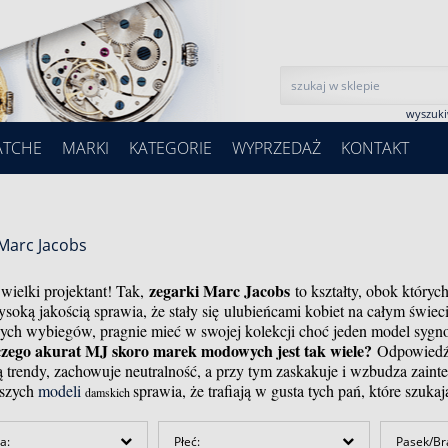
wyszuk
ATCHE
MARKI
KATEGORIE
WYPRZEDAŻ
KONTAKT
Marc Jacobs
zegarki Marc Jacobs
wielki projektant! Tak,
to kształty, obok któryc
ysoką jakością sprawia, że stały się ulubieńcami kobiet na całym świec
ych wybiegów, pragnie mieć w swojej kolekcji choć jeden model syg
zego akurat MJ skoro marek modowych jest tak wiele?
Odpowiedź 
ą trendy, zachowuje neutralność, a przy tym zaskakuje i wzbudza zai
jszych
modeli
sprawia, że trafiają w gusta tych pań, które szuka
damskich
a:
Płeć:
Pasek/Br