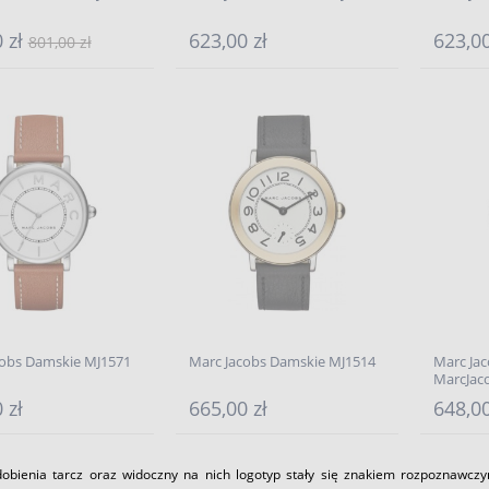
 zł
623,00 zł
623,00
801,00 zł
cobs Damskie MJ1571
Marc Jacobs Damskie MJ1514
Marc Ja
MarcJac
 zł
665,00 zł
648,00
obienia tarcz oraz widoczny na nich logotyp stały się znakiem rozpoznawc