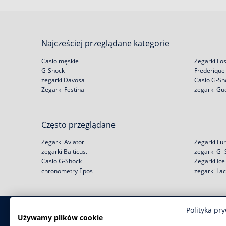
Najcześciej przeglądane kategorie
Casio męskie
Zegarki Fos
G-Shock
Frederique
zegarki Davosa
Casio G-Sh
Zegarki Festina
zegarki Gu
Często przeglądane
Zegarki Aviator
Zegarki Fur
zegarki Balticus.
zegarki G-
Casio G-Shock
Zegarki Ic
chronometry Epos
zegarki La
Polityka pr
Zakupy
Pomoc
Używamy plików cookie