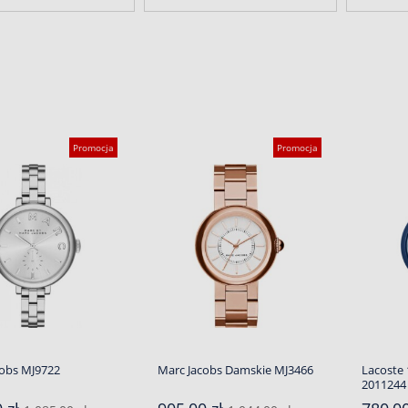
Promocja
Promocja
cobs MJ9722
Marc Jacobs Damskie MJ3466
Lacoste
2011244 