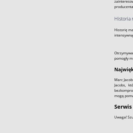
zaintereso
producent
Historia
Historię m
intensywną.
Otrzymywał
pomogły mu
Najwię
Marc Jacobs
Jacobs, k
bezkomprom
mogą pomar
Serwis
Uwaga! Szu