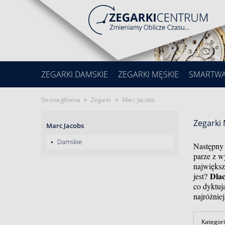
ZEGARKI DAMSKIE
ZEGARKI MĘSKIE
SMARTW
»
»
Strona główna
Zegarki
Marc Jacobs
Zegarki 
Marc Jacobs
Damskie
Następny 
parze z w
największ
Dlac
jest?
co dyktuj
najróżnie
Kategori