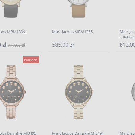
cobs MBM1399
Marc Jacobs MBM1265
Marc Ja
zmarcja
 zł
585,00 zł
812,00
777,00 zł
Promocja
cobs Damskie MJ3495
Marc Jacobs Damskie MJ3494
Marc Ja