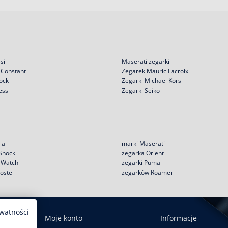
sil
Maserati zegarki
 Constant
Zegarek Mauric Lacroix
ock
Zegarki Michael Kors
ess
Zegarki Seiko
la
marki Maserati
 Shock
zegarka Orient
e Watch
zegarki Puma
coste
zegarków Roamer
ywatności
Moje konto
Informacje