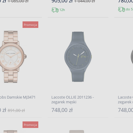
 zł
905,00 zł
780,00
1 085,00 zł
1 044,00 zł
do 5
12h
Promocja
cobs Damskie MJ3471
Lacoste OLLIE 2011236 -
Lacoste 
zegarek męski
zegarek
 zł
748,00 zł
748,00
891,00 zł
Promocja