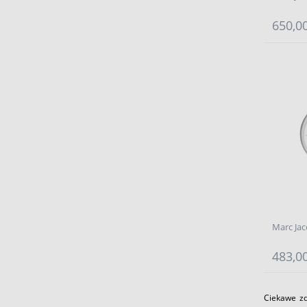
650,00
Marc Ja
483,00
Ciekawe zd