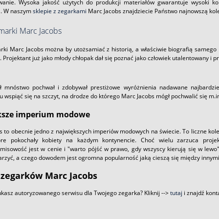
wanie. Wysoka jakość użytych do produkcji materiałów gwarantuje wysoki k
a. W naszym
sklepie z zegarkami
Marc Jacobs znajdziecie Państwo najnowszą kolekc
 marki Marc Jacobs
arki Marc Jacobs można by utożsamiać z historią, a właściwie biografią samego 
 Projektant już jako młody chłopak dał się poznać jako człowiek utalentowany i p
 mnóstwo pochwał i zdobywał prestiżowe wyróżnienia nadawane najbardziej
 wspiąć się na szczyt, na drodze do którego Marc Jacobs mógł pochwalić się m.i
ksze imperium modowe
 to obecnie jedno z największych imperiów modowych na świecie. To liczne kolek
tóre pokochały kobiety na każdym kontynencie. Choć wielu zarzuca projek
isowość jest w cenie i "warto pójść w prawo, gdy wszyscy kierują się w lewo".
zyć, a czego dowodem jest ogromna popularność jaką cieszą się między innym
 zegarków Marc Jacobs
kasz autoryzowanego serwisu dla Twojego zegarka? Kliknij -->
tutaj
i znajdź kont