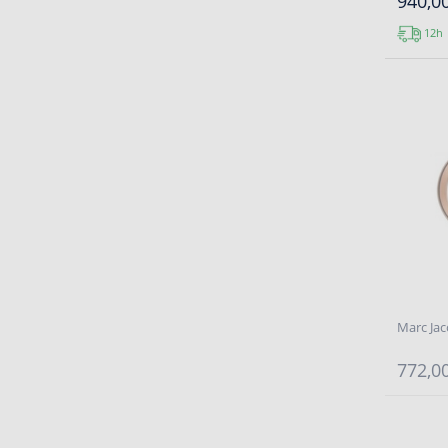
940,00
12h
Marc Ja
772,00