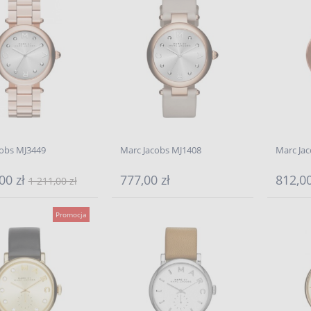
cobs MJ3449
Marc Jacobs MJ1408
Marc Ja
00 zł
777,00 zł
812,00
1 211,00 zł
Promocja