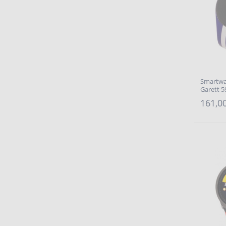
Smartwat
Garett 
161,00