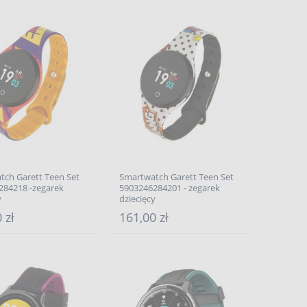
tch Garett Teen Set
Smartwatch Garett Teen Set
284218 -zegarek
5903246284201 - zegarek
y
dziecięcy
 zł
161,00 zł