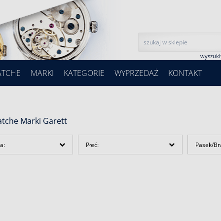
wyszuk
ATCHE
MARKI
KATEGORIE
WYPRZEDAŻ
KONTAKT
tche Marki Garett
a:
Płeć:
Pasek/Br