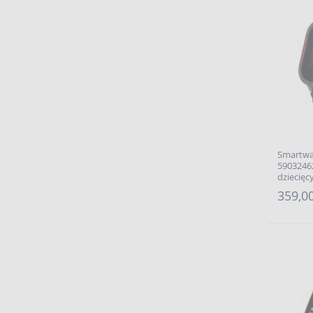
Smartwa
59032462
dziecięc
359,00