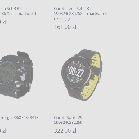
een Set 3 RT
Garett Teen Set 2 RT
286755 - smartwatch
5903246286762 - smartwatch
dziecięcy
 zł
161,00 zł
Strong 5906874848418
Garett Sport 29
5903246282269
 zł
322,00 zł