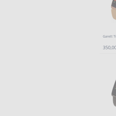
Garett T
350,00