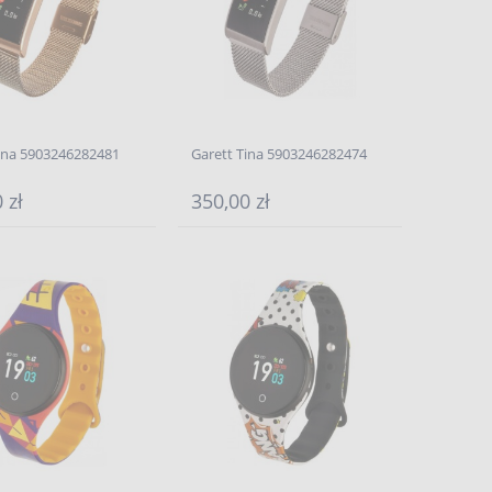
Tina 5903246282481
Garett Tina 5903246282474
 zł
350,00 zł