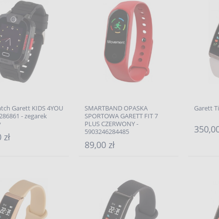
tch Garett KIDS 4YOU
SMARTBAND OPASKA
Garett 
86861 - zegarek
SPORTOWA GARETT FIT 7
y
PLUS CZERWONY -
350,00
5903246284485
 zł
89,00 zł