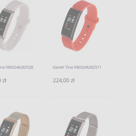
Tina 5903246282528
Garett Tina 5903246282511
 zł
224,00 zł