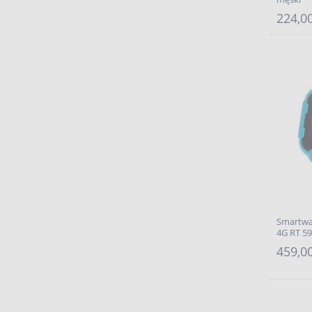
224,00
Smartwa
4G RT 5
459,00