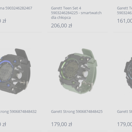
ina 5903246282467
Garett Teen Set 4
Garett T
5903246284225 - smartwatch
5903246
dla chłopca
 zł
161,00
206,00 zł
Strong 5906874848432
Garett Strong 5906874848425
Garett 
 zł
179,00 zł
179,00