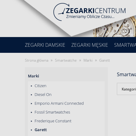
ZEGARKI DAMSKIE
ZEGARKI MĘSKIE
SMARTW
»
»
»
Strona główna
Smartwatche
Marki
Garett
Smartwa
Marki
Citizen
Kategori
Diesel On
Emporio Armani Connected
Fossil Smartwatches
Frederique Constant
Garett