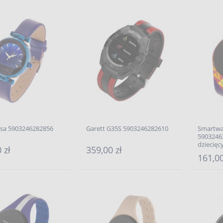
isa 5903246282856
Garett G35S 5903246282610
Smartwa
5903246
dziecięc
 zł
359,00 zł
161,00