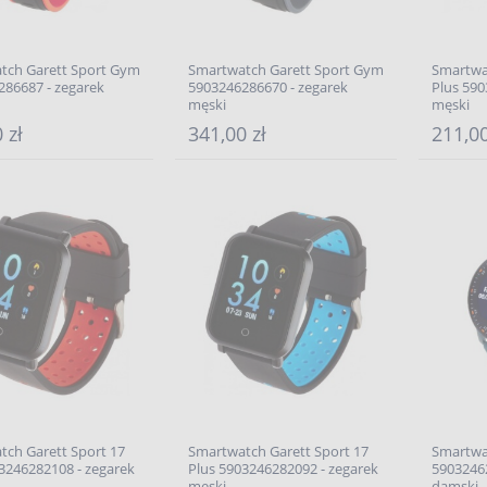
tch Garett Sport Gym
Smartwatch Garett Sport Gym
Smartwa
86687 - zegarek
5903246286670 - zegarek
Plus 590
męski
męski
 zł
341,00 zł
211,00
ch Garett Sport 17
Smartwatch Garett Sport 17
Smartwat
3246282108 - zegarek
Plus 5903246282092 - zegarek
5903246
męski
damski