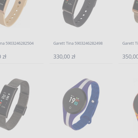
ina 5903246282504
Garett Tina 5903246282498
Garett 
 zł
330,00 zł
350,00