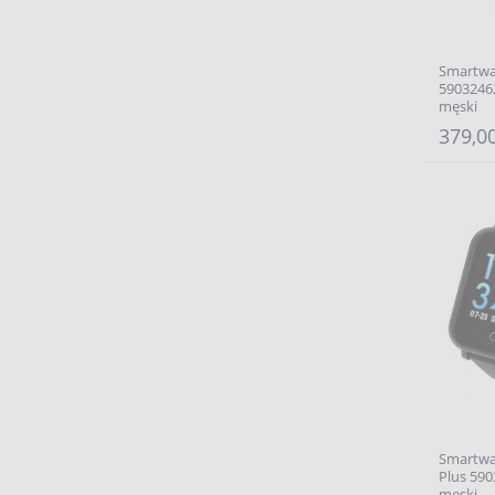
Smartwa
59032462
męski
379,00
Smartwat
Plus 590
męski