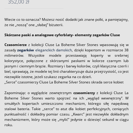
352,00 zł
Wiecie co to oznacza? Możesz nosić dodatki jak znane polki, a pamiętajmy,
że nie „noszą” one „słabej” biżuterii.
Skórzane paski a analogowe cyferblaty- elementy zegarków Cluse
Czasomierze
z kolekcji Cluse La Boheme Silver Stones wpasowują się w
zasady
zegarków
eleganckich damskich
, dzięki kopertom w rozmiarze 38
milimetrów. Wszystkie modele przestawiają koperty w srebrnej
kolorystyce, połączone z skórzanymi paskami w kolorze czarnym lub
jasnym i ciemnym brązie. Rozmiary i barwy kolorów, czyli klasyczna czerń i
biel, sprawiają, że modele tej linii charakteryzuje duża przejrzystość, co jest
niezwykle istotne, jeżeli szukasz zegarka na co dzień.
„Serce” czasomierzy Cluse La Boheme Silver Stones skrada serce kobiet
Zapominając o wyglądzie zewnętrznym
czasomierzy
z kolekcji Cluse La
Boheme Silver Stones warto spojrzeć na ich „wygląd wewnętrzny”. W
smukłych kopertach umieszczono mechanizm, którego siłę napędową
stalowi bateria. Takie „serce” to atut dla kobiet perfekcyjnych, ceniących
punktualność i dokładny pomiar czasu. „Kwarc” jest niezwykle dokładnym
mechanizmem, który może się „mylić” jedynie o dziesięć sekund w ciągu
roku.