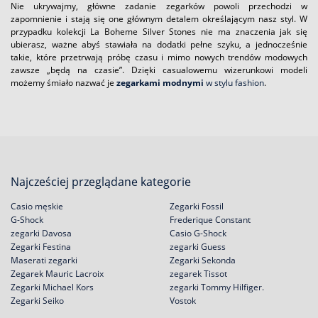
Nie ukrywajmy, główne zadanie zegarków powoli przechodzi w
zapomnienie i stają się one głównym detalem określającym nasz styl. W
przypadku kolekcji La Boheme Silver Stones nie ma znaczenia jak się
ubierasz, ważne abyś stawiała na dodatki pełne szyku, a jednocześnie
takie, które przetrwają próbę czasu i mimo nowych trendów modowych
zawsze „będą na czasie”. Dzięki casualowemu wizerunkowi modeli
możemy śmiało nazwać je
zegarkami modnymi
w stylu fashion
.
Najcześciej przeglądane kategorie
Casio męskie
Zegarki Fossil
G-Shock
Frederique Constant
zegarki Davosa
Casio G-Shock
Zegarki Festina
zegarki Guess
Maserati zegarki
Zegarki Sekonda
Zegarek Mauric Lacroix
zegarek Tissot
Zegarki Michael Kors
zegarki Tommy Hilfiger.
Zegarki Seiko
Vostok