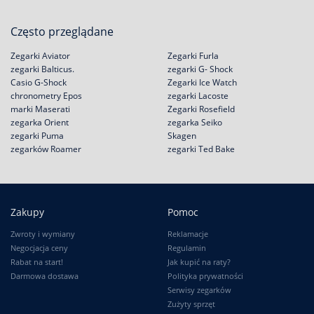
Często przeglądane
Zegarki Aviator
Zegarki Furla
zegarki Balticus.
zegarki G- Shock
Casio G-Shock
Zegarki Ice Watch
chronometry Epos
zegarki Lacoste
marki Maserati
Zegarki Rosefield
zegarka Orient
zegarka Seiko
zegarki Puma
Skagen
zegarków Roamer
zegarki Ted Bake
Zakupy
Pomoc
Zwroty i wymiany
Reklamacje
Negocjacja ceny
Regulamin
Rabat na start!
Jak kupić na raty?
Darmowa dostawa
Polityka prywatności
Serwisy zegarków
Zużyty sprzęt