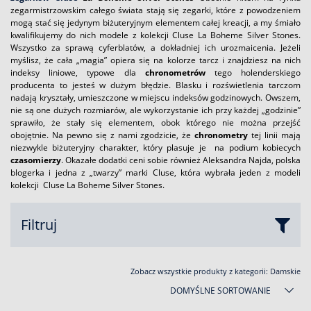
zegarmistrzowskim całego świata stają się zegarki, które z powodzeniem
mogą stać się jedynym biżuteryjnym elementem całej kreacji, a my śmiało
kwalifikujemy do nich modele z kolekcji Cluse La Boheme Silver Stones.
Wszystko za sprawą cyferblatów, a dokładniej ich urozmaicenia. Jeżeli
myślisz, że cała „magia” opiera się na kolorze tarcz i znajdziesz na nich
indeksy liniowe, typowe dla
chronometrów
tego holenderskiego
producenta to jesteś w dużym błędzie. Blasku i rozświetlenia tarczom
nadają kryształy, umieszczone w miejscu indeksów godzinowych. Owszem,
nie są one dużych rozmiarów, ale wykorzystanie ich przy każdej „godzinie”
sprawiło, że stały się elementem, obok którego nie można przejść
obojętnie. Na pewno się z nami zgodzicie, że
chronometry
tej linii mają
niezwykle biżuteryjny charakter, który plasuje je na podium kobiecych
czasomierzy
. Okazałe dodatki ceni sobie również Aleksandra Najda, polska
blogerka i jedna z „twarzy” marki Cluse, która wybrała jeden z modeli
kolekcji Cluse La Boheme Silver Stones.
Filtruj
Zobacz wszystkie produkty z kategorii:
Damskie
DOMYŚLNE SORTOWANIE