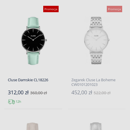
Promocja
Promocja
Cluse Damskie CL18226
Zegarek Cluse La Boheme
CW0101201023
312,00 zł
452,00 zł
360,00 zł
522,00 zł
12h