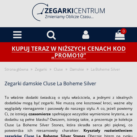
0
KUPUJ TERAZ W NIŻSZYCH CENACH KOD
„PROMO10”
»
»
»
»
Strona główna
Zegarki
Cluse
Damskie
La Boheme Silver
Zegarki damskie Cluse La Boheme Silver
To właśnie dodatki świadczą o stylu właściciela, a jednymi z idealnych
dodatków mogą być zegarki. Nie muszą one kosztować kroci, ważne aby
wyglądały nienagannie i pasowały do naszego stylu. A co, jeżeli powiemy
Ci, że istnieją
czasomierze
spełniające wszystkie wymienione kryteria, a w
dodatku są pełne blasku? Owszem, istnieją takie, a prezentuje je kolekcja
Cluse La Boheme Silver Stones, która skradła serca płci pięknej, co
potwierdza ich niesamowity charakter.
Kryształy rozświetleniem
zegarków Cluse
La Boheme Silver Stones
Obecnie hitem na rynku