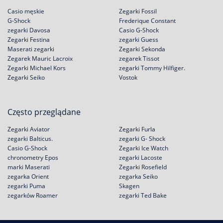
Casio męskie
Zegarki Fossil
G-Shock
Frederique Constant
zegarki Davosa
Casio G-Shock
Zegarki Festina
zegarki Guess
Maserati zegarki
Zegarki Sekonda
Zegarek Mauric Lacroix
zegarek Tissot
Zegarki Michael Kors
zegarki Tommy Hilfiger.
Zegarki Seiko
Vostok
Często przeglądane
Zegarki Aviator
Zegarki Furla
zegarki Balticus.
zegarki G- Shock
Casio G-Shock
Zegarki Ice Watch
chronometry Epos
zegarki Lacoste
marki Maserati
Zegarki Rosefield
zegarka Orient
zegarka Seiko
zegarki Puma
Skagen
zegarków Roamer
zegarki Ted Bake