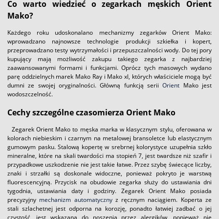
Co warto wiedzieć o zegarkach męskich Orient
Mako?
Każdego roku udoskonalano mechanizmy zegarków Orient Mako:
wprowadzano najnowsze technologie produkcji szkiełka i kopert,
przeprowadzano testy wytrzymałości i przepuszczalności wody. Do tej pory
kupujący mają możliwość zakupu takiego zegarka z najbardziej
zaawansowanymi formami i funkcjami. Oprócz tych masowych wydano
parę oddzielnych marek Mako Ray i Mako xl, których właściciele mogą być
dumni ze swojej oryginalności. Główną funkcją serii
Orient
Mako jest
wodoszczelność.
Cechy szczególne czasomierza Orient Mako
Zegarek Orient Mako to męska marka w klasycznym stylu, oferowana w
kolorach niebieskim i czarnym na metalowej bransoletce lub elastycznym
gumowym pasku. Stalową kopertę w srebrnej kolorystyce uzupełnia szkło
mineralne, które na skali twardości ma stopień 7, jest twardsze niż szafir i
przypadkowe uszkodzenie nie jest takie łatwe. Przez szybę świecące liczby,
znaki i strzałki są doskonale widoczne, ponieważ pokryto je warstwą
fluorescencyjną. Przycisk na obudowie zegarka służy do ustawiania dni
tygodnia, ustawiania daty i godziny. Zegarek Orient Mako posiada
precyzyjny
mechanizm automatyczny
z ręcznym naciągiem. Koperta ze
stali szlachetnej jest odporna na korozję, ponadto łatwiej zadbać o jej
czystość, jest wskazana do noszenia przez alergików, ponieważ nie