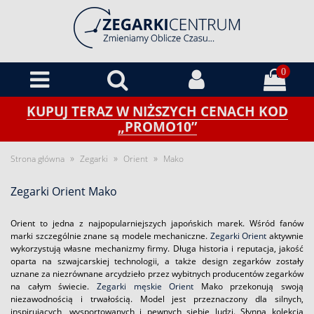
0
KUPUJ TERAZ W NIŻSZYCH CENACH KOD
„PROMO10”
»
»
»
Strona główna
Zegarki
Orient
Mako
Zegarki Orient Mako
Orient to jedna z najpopularniejszych japońskich marek. Wśród fanów
marki szczególnie znane są modele mechaniczne.
Zegarki Orient
aktywnie
wykorzystują własne mechanizmy firmy. Długa historia i reputacja, jakość
oparta na szwajcarskiej technologii, a także design zegarków zostały
uznane za niezrównane arcydzieło przez wybitnych producentów zegarków
na całym świecie.
Zegarki męskie Orient
Mako przekonują swoją
niezawodnością i trwałością. Model jest przeznaczony dla silnych,
inspirujących, wysportowanych i pewnych siebie ludzi. Słynna kolekcja