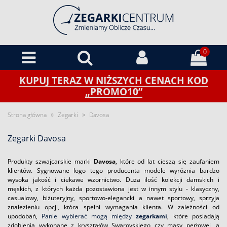
0
KUPUJ TERAZ W NIŻSZYCH CENACH KOD
„PROMO10”
»
»
Strona główna
Zegarki
Davosa
Zegarki Davosa
Produkty szwajcarskie marki
Davosa
, które od lat cieszą się zaufaniem
klientów. Sygnowane logo tego producenta modele wyróżnia bardzo
wysoka jakość i ciekawe wzornictwo. Duża ilość kolekcji damskich i
męskich, z których każda pozostawiona jest w innym stylu - klasyczny,
casualowy, biżuteryjny, sportowo-elegancki a nawet sportowy, sprzyja
znalezieniu opcji, która spełni wymagania klienta. W zależności od
upodobań,
Panie wybierać mogą między
zegarkami
, które posiadają
zdobienia wykonane z kryształów Swarovskiego czy masy perłowej, a