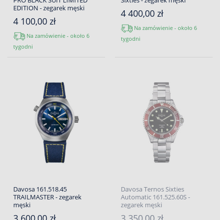
PRO BLACK SUIT LIMITED
Sixties - zegarek męski
EDITION - zegarek męski
4 400,00 zł
4 100,00 zł
Na zamówienie - około 6
Na zamówienie - około 6
tygodni
tygodni
Davosa 161.518.45
Davosa Ternos Sixties
TRAILMASTER - zegarek
Automatic 161.525.60S -
męski
zegarek męski
3 600,00 zł
3 350,00 zł