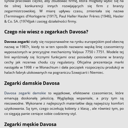
synów pracowali ciężko, aby zbudować firmę, która mogłaby wybić się na
tle silnej konkurencji innych rozwijających się firm z branży
zegarmistrzowskiej. W miarę upływu czasu, zmieniała się nazwa
(Terminages d'Horlogerie (1917), Paul Haller Hasler Frères (1946), Hasler
& Co. SA. (1974)jak i zasięg działalności firmy.
Czego nie wiesz o zegarkach Davosa?
Davosa
zegarki
stały się rozpoznawalne na rynku europejskim pod obecną
nazwą w 1987r, kiedy to w ten sposób nazwano wąską linię czasomierzy
wyposażonych w precyzyjne mechanizmy Valjoux 7750 i 7751. Modele tej
linii wyróżniały się licznymi funkcjami oraz posiadały cenione w branży
cechy jak rezerwa chodu czy regulatory. Oficjalna prezentacja marki
nastąpiła w 1998 r w Monachium i dała początek rozpoczęciu produkcji w
halach fabryk ulokowanych na pograniczu Szwajcarii i Niemiec.
Zegarki damskie Davosa
Davosa zegarki damskie
to wyjątkowe, efektowne czasomierze, które
emanują doskonałą jakością. Wyglądają wspaniale, a przy tym są
niezawodne. Wykonane z najlepszych materiałów dają najwyższy komfort
użytkowania. Są tym, czego oczekują kobiety z klasą , ale również tym, po
co sięgają panie ceniące sobie codzienny styl.
Zegarki męskie Davosa