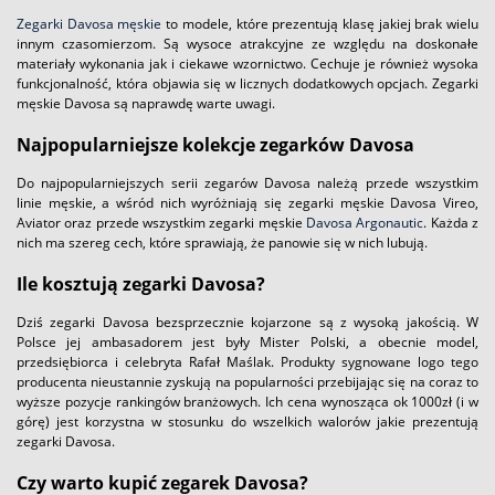
Zegarki Davosa męskie
to modele, które prezentują klasę jakiej brak wielu
innym czasomierzom. Są wysoce atrakcyjne ze względu na doskonałe
materiały wykonania jak i ciekawe wzornictwo. Cechuje je również wysoka
funkcjonalność, która objawia się w licznych dodatkowych opcjach. Zegarki
męskie Davosa są naprawdę warte uwagi.
Najpopularniejsze kolekcje zegarków Davosa
Do najpopularniejszych serii zegarów Davosa należą przede wszystkim
linie męskie, a wśród nich wyróżniają się zegarki męskie Davosa Vireo,
Aviator oraz przede wszystkim zegarki męskie
Davosa Argonautic
. Każda z
nich ma szereg cech, które sprawiają, że panowie się w nich lubują.
Ile kosztują zegarki Davosa?
Dziś zegarki Davosa bezsprzecznie kojarzone są z wysoką jakością. W
Polsce jej ambasadorem jest były Mister Polski, a obecnie model,
przedsiębiorca i celebryta Rafał Maślak. Produkty sygnowane logo tego
producenta nieustannie zyskują na popularności przebijając się na coraz to
wyższe pozycje rankingów branżowych. Ich cena wynosząca ok 1000zł (i w
górę) jest korzystna w stosunku do wszelkich walorów jakie prezentują
zegarki Davosa.
Czy warto kupić zegarek Davosa?