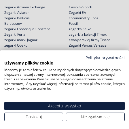
zegarki Armani Exchange
Casio G-Shock
Zegarki Aviator
Zegarki EA
zegarki Balticus.
chronometry Epos
Balticusowi
Fossil
zegarki Frederique Constant
zegarka Seiko
Zegarki Furla
zegarki z kolekcji Timex
zegarki marki Jaguar
szwajcarskiej firmy Tissot
zegarki Obaku
Zegarki Versus Versace
Polityka prywatności
Używamy plików cookie
Możemy je zamieścić w celu analizy danych dotyczących odwiedzających,
Zakupy
Pomoc
ulepszenia naszej strony internetowej, pokazania spersonalizowanych
treści i zapewnienia Państwu wspaniałego doświadczenia na stronie
Zwroty i wymiany
Reklamacje
internetowej. Aby uzyskać więcej informacji na temat plików cookie, których
Negocjacja ceny
Regulamin
używamy, otwórz ustawienia.
Rabat na start!
Jak kupić na raty?
Darmowa dostawa
Polityka prywatności
Serwisy zegarków
Akceptuj wszystko
Zużyty sprzęt
Dostosuj
Nie zgadzam się
Moje konto
Informacje