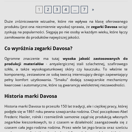
1
2
3
4
…
7
»
Duże zróżnicowanie wizualne, które nie wpływa na klasę oferowanego
produktu (jest ona niezmiennie wysoka) sprawia, że
zegarki Davosa
wciąż
zyskują na popularności. Sięgają po nie osoby w każdym wieku, które łączy
zamiłowanie do produktów najwyższej jakości.
Co wyróżnia zegarki Davosa?
Ogromne znaczenie ma tutaj
wysoka jakość zastosowanych do
produkcji materiałów
- antyalergicznej stali szlachetnej, szafirowego
szkła, a także wysokogatunkowej skóry czy kauczuku. To właśnie te
komponenty, zestawione ze sobą tworzą interesujący design zapewniający
pełny komfort użytkowania. "Smaku" dodają szwajcarskie mechanizmy
kwarcowe i automatyczne, które są gwarancją wieloletniej niezawodności.
Historia marki Davosa
Historia marki Davosa to przeszło 150 lat tradycji, ale i ciężkiej pracy, której
podjęła się w 1861 roku pewna szwajcarska rodzina. Choć początkowo Abel
Frederic Hasler, rolnik i rzemieślnik samotnie zajął się produkcją własnych
zegarków kieszonkowych, to z czasem w działalność zaangażowała się z
czasem cała jego rodzina rodzina. Przez wiele lat jego bracia oraz sześciu