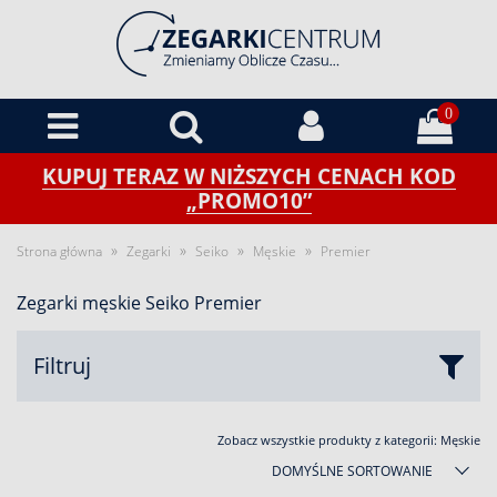
0
KUPUJ TERAZ W NIŻSZYCH CENACH KOD
„PROMO10”
»
»
»
»
Strona główna
Zegarki
Seiko
Męskie
Premier
Zegarki męskie Seiko Premier
Filtruj
Zobacz wszystkie produkty z kategorii:
Męskie
DOMYŚLNE SORTOWANIE