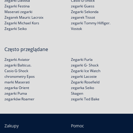
zegarki Davosa
Casio G-Shock
Zegarki Festina
zegarki Guess
Maserati zegarki
Zegarki Sekonda
Zegarek Mauric Lacroix
zegarek Tissot
Zegarki Michael Kors
zegarki Tommy Hilfiger.
Zegarki Seiko
Vostok
Często przeglądane
Zegarki Aviator
Zegarki Furla
zegarki Balticus.
zegarki G- Shock
Casio G-Shock
Zegarki Ice Watch
chronometry Epos
zegarki Lacoste
marki Maserati
Zegarki Rosefield
zegarka Orient
zegarka Seiko
zegarki Puma
Skagen
zegarków Roamer
zegarki Ted Bake
Zakupy
Pomoc