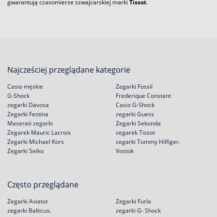
gwarantują czasomierze szwajcarskiej marki
Tissot
.
Najcześciej przeglądane kategorie
Casio męskie
Zegarki Fossil
G-Shock
Frederique Constant
zegarki Davosa
Casio G-Shock
Zegarki Festina
zegarki Guess
Maserati zegarki
Zegarki Sekonda
Zegarek Mauric Lacroix
zegarek Tissot
Zegarki Michael Kors
zegarki Tommy Hilfiger.
Zegarki Seiko
Vostok
Często przeglądane
Zegarki Aviator
Zegarki Furla
zegarki Balticus.
zegarki G- Shock