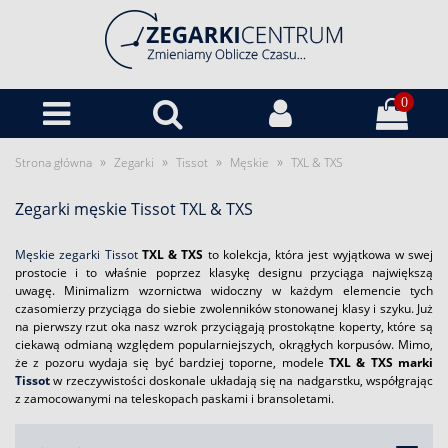
0
»
»
»
»
Strona główna
Zegarki
Tissot
Męskie
TXL & TXS
Zegarki męskie Tissot TXL & TXS
Męskie zegarki Tissot
TXL & TXS
to kolekcja, która jest wyjątkowa w swej
prostocie i to właśnie poprzez klasykę designu przyciąga największą
uwagę. Minimalizm wzornictwa widoczny w każdym elemencie tych
czasomierzy przyciąga do siebie zwolenników stonowanej klasy i szyku. Już
na pierwszy rzut oka nasz wzrok przyciągają prostokątne koperty, które są
ciekawą odmianą względem popularniejszych, okrągłych korpusów. Mimo,
że z pozoru wydaja się być bardziej toporne, modele
TXL & TXS marki
Tissot
w rzeczywistości doskonale układają się na nadgarstku, współgrając
z zamocowanymi na teleskopach paskami i bransoletami.