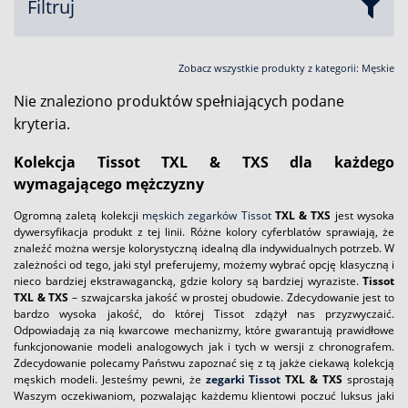
Filtruj
Zobacz wszystkie produkty z kategorii:
Męskie
Nie znaleziono produktów spełniających podane
kryteria.
Kolekcja Tissot TXL & TXS dla każdego
wymagającego mężczyzny
Ogromną zaletą kolekcji
męskich zegarków Tissot
TXL & TXS
jest wysoka
dywersyfikacja produkt z tej linii. Różne kolory cyferblatów sprawiają, że
znaleźć można wersje kolorystyczną idealną dla indywidualnych potrzeb. W
zależności od tego, jaki styl preferujemy, możemy wybrać opcję klasyczną i
nieco bardziej ekstrawagancką, gdzie kolory są bardziej wyraziste.
Tissot
TXL & TXS
– szwajcarska jakość w prostej obudowie. Zdecydowanie jest to
bardzo wysoka jakość, do której Tissot zdążył nas przyzwyczaić.
Odpowiadają za nią kwarcowe mechanizmy, które gwarantują prawidłowe
funkcjonowanie modeli analogowych jak i tych w wersji z chronografem.
Zdecydowanie polecamy Państwu zapoznać się z tą jakże ciekawą kolekcją
męskich modeli. Jesteśmy pewni, że
zegarki Tissot
TXL & TXS
sprostają
Waszym oczekiwaniom, pozwalając każdemu klientowi poczuć luksus jaki