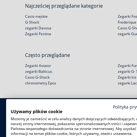
Najcześciej przeglądane kategorie
Casio męskie
Zegarki Fos
G-Shock
Frederique
zegarki Davosa
Casio G-Sh
Zegarki Festina
zegarki Gu
Często przeglądane
Zegarki Aviator
Zegarki Fur
zegarki Balticus.
zegarki G-
Casio G-Shock
Zegarki Ic
chronometry Epos
zegarki La
Polityka pr
Zakupy
Pomoc
Używamy plików cookie
Możemy je zamieścić w celu analizy danych dotyczących odwiedzających, 
Zwroty i wymiany
Reklamacje
naszej strony internetowej, pokazania spersonalizowanych treści i zapewn
Negocjacja ceny
Regulamin
Państwu wspaniałego doświadczenia na stronie internetowej. Aby uzyskać
Rabat na start!
Jak kupić na raty?
informacji na temat plików cookie, których używamy, otwórz ustawienia.