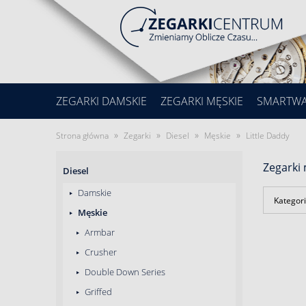
ZEGARKI DAMSKIE
ZEGARKI MĘSKIE
SMARTW
»
»
»
»
Strona główna
Zegarki
Diesel
Męskie
Little Daddy
Zegarki 
Diesel
Damskie
Kategori
Męskie
Armbar
Crusher
Double Down Series
Griffed