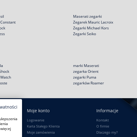
sil
Maserati zegarki
 Constant
Zegarek Mauric Lacroix
ock
Zegarki Michael Kors
ess
Zegarki Seiko
la
marki Maserati
 Shock
zegarka Orient
e Watch
zegarki Puma
coste
zegarków Roamer
ywatności
Moje konto
Informacje
ulepszenia
Logowanie
Kontakt
ienia
Karta Stałego Klienta
O firmie
 więcej
Moje zamówienia
Dlaczego my?