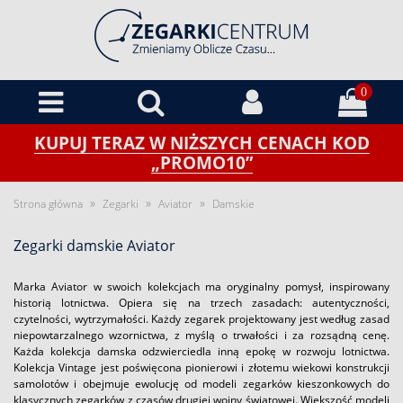
0
KUPUJ TERAZ W NIŻSZYCH CENACH KOD
„PROMO10”
»
»
»
Strona główna
Zegarki
Aviator
Damskie
Zegarki damskie Aviator
Marka Aviator w swoich kolekcjach ma oryginalny pomysł, inspirowany
historią lotnictwa. Opiera się na trzech zasadach: autentyczności,
czytelności, wytrzymałości. Każdy zegarek projektowany jest według zasad
niepowtarzalnego wzornictwa, z myślą o trwałości i za rozsądną cenę.
Każda kolekcja damska odzwierciedla inną epokę w rozwoju lotnictwa.
Kolekcja Vintage jest poświęcona pionierowi i złotemu wiekowi konstrukcji
samolotów i obejmuje ewolucję od modeli zegarków kieszonkowych do
klasycznych zegarków z czasów drugiej wojny światowej. Większość modeli