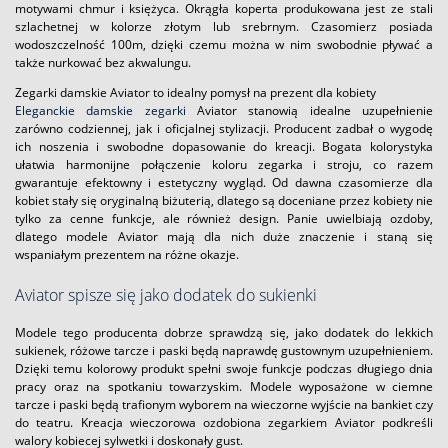
motywami chmur i księżyca. Okrągła koperta produkowana jest ze stali
szlachetnej w kolorze złotym lub srebrnym. Czasomierz posiada
wodoszczelność 100m, dzięki czemu można w nim swobodnie pływać a
także nurkować bez akwalungu.
Zegarki damskie Aviator to idealny pomysł na prezent dla kobiety
Eleganckie damskie zegarki
Aviator stanowią idealne uzupełnienie
zarówno codziennej, jak i oficjalnej stylizacji. Producent zadbał o wygodę
ich noszenia i swobodne dopasowanie do kreacji. Bogata kolorystyka
ułatwia harmonijne połączenie koloru zegarka i stroju, co razem
gwarantuje efektowny i estetyczny wygląd. Od dawna czasomierze dla
kobiet stały się oryginalną biżuterią, dlatego są doceniane przez kobiety nie
tylko za cenne funkcje, ale również design. Panie uwielbiają ozdoby,
dlatego modele Aviator mają dla nich duże znaczenie i staną się
wspaniałym prezentem na różne okazje.
Aviator spisze się jako dodatek do sukienki
Modele tego producenta dobrze sprawdzą się, jako dodatek do lekkich
sukienek, różowe tarcze i paski będą naprawdę gustownym uzupełnieniem.
Dzięki temu kolorowy produkt spełni swoje funkcje podczas długiego dnia
pracy oraz na spotkaniu towarzyskim. Modele wyposażone w ciemne
tarcze i paski będą trafionym wyborem na wieczorne wyjście na bankiet czy
do teatru. Kreacja wieczorowa ozdobiona zegarkiem Aviator podkreśli
walory kobiecej sylwetki i doskonały gust.