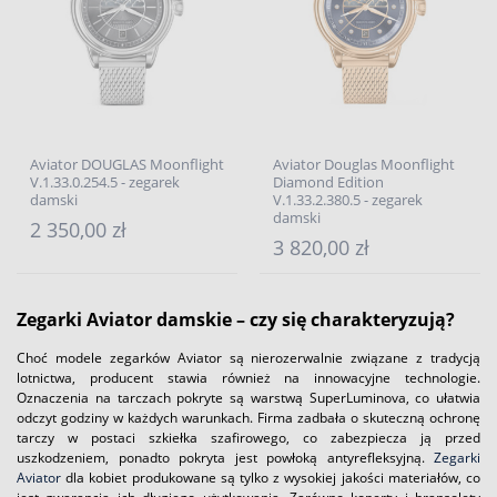
Aviator DOUGLAS Moonflight
Aviator Douglas Moonflight
V.1.33.0.254.5 - zegarek
Diamond Edition
damski
V.1.33.2.380.5 - zegarek
damski
2 350,00 zł
3 820,00 zł
Zegarki Aviator damskie – czy się charakteryzują?
Choć modele zegarków Aviator są nierozerwalnie związane z tradycją
lotnictwa, producent stawia również na innowacyjne technologie.
Oznaczenia na tarczach pokryte są warstwą SuperLuminova, co ułatwia
odczyt godziny w każdych warunkach. Firma zadbała o skuteczną ochronę
tarczy w postaci szkiełka szafirowego, co zabezpiecza ją przed
uszkodzeniem, ponadto pokryta jest powłoką antyrefleksyjną.
Zegarki
Aviator
dla kobiet produkowane są tylko z wysokiej jakości materiałów, co