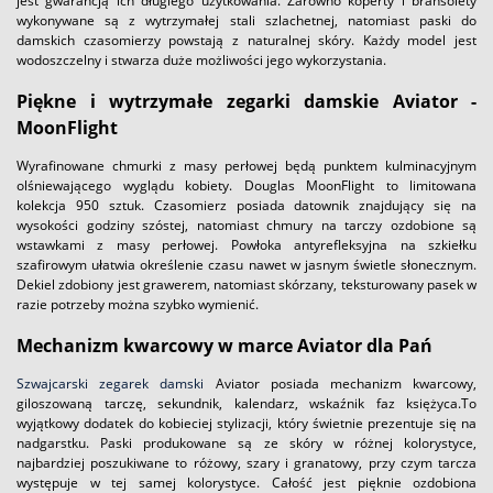
jest gwarancją ich długiego użytkowania. Zarówno koperty i bransolety
wykonywane są z wytrzymałej stali szlachetnej, natomiast paski do
damskich czasomierzy powstają z naturalnej skóry. Każdy model jest
wodoszczelny i stwarza duże możliwości jego wykorzystania.
Piękne i wytrzymałe zegarki damskie Aviator -
MoonFlight
Wyrafinowane chmurki z masy perłowej będą punktem kulminacyjnym
olśniewającego wyglądu kobiety. Douglas MoonFlight to limitowana
kolekcja 950 sztuk. Czasomierz posiada datownik znajdujący się na
wysokości godziny szóstej, natomiast chmury na tarczy ozdobione są
wstawkami z masy perłowej. Powłoka antyrefleksyjna na szkiełku
szafirowym ułatwia określenie czasu nawet w jasnym świetle słonecznym.
Dekiel zdobiony jest grawerem, natomiast skórzany, teksturowany pasek w
razie potrzeby można szybko wymienić.
Mechanizm kwarcowy w marce Aviator dla Pań
Szwajcarski zegarek damski
Aviator posiada mechanizm kwarcowy,
giloszowaną tarczę, sekundnik, kalendarz, wskaźnik faz księżyca.To
wyjątkowy dodatek do kobieciej stylizacji, który świetnie prezentuje się na
nadgarstku. Paski produkowane są ze skóry w różnej kolorystyce,
najbardziej poszukiwane to różowy, szary i granatowy, przy czym tarcza
występuje w tej samej kolorystyce. Całość jest pięknie ozdobiona